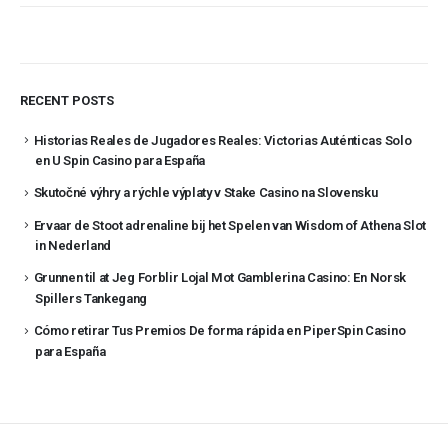
RECENT POSTS
Historias Reales de Jugadores Reales: Victorias Auténticas Solo
en U Spin Casino para España
Skutočné výhry a rýchle výplaty v Stake Casino na Slovensku
Ervaar de Stoot adrenaline bij het Spelen van Wisdom of Athena Slot
in Nederland
Grunnen til at Jeg Forblir Lojal Mot Gamblerina Casino: En Norsk
Spillers Tankegang
Cómo retirar Tus Premios De forma rápida en PiperSpin Casino
para España