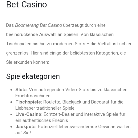
Bet Casino
Das
Boomerang Bet Casino
überzeugt durch eine
beeindruckende Auswahl an Spielen. Von klassischen
Tischspielen bis hin zu modernen Slots – die Vielfalt ist schier
grenzenlos. Hier sind einige der beliebtesten Kategorien, die
Sie erkunden können:
Spielekategorien
Slots:
Von aufregenden Video-Slots bis zu klassischen
Fruchtmaschinen.
Tischspiele:
Roulette, Blackjack und Baccarat für die
Liebhaber traditioneller Spiele.
Live-Casino:
Echtzeit-Dealer und interaktive Spiele für
ein authentisches Erlebnis.
Jackpots:
Potenziell lebensverändernde Gewinne warten
auf Sie!