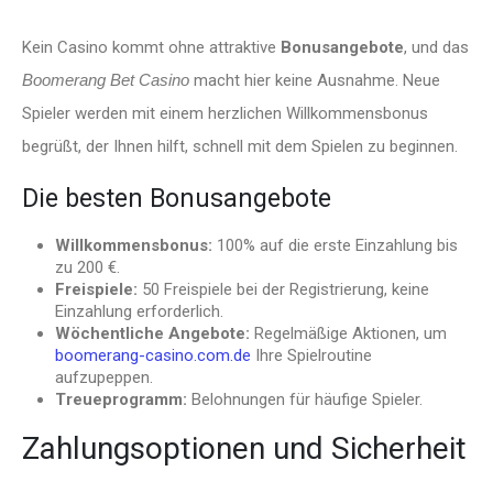
Kein Casino kommt ohne attraktive
Bonusangebote
, und das
Boomerang Bet Casino
macht hier keine Ausnahme. Neue
Spieler werden mit einem herzlichen Willkommensbonus
begrüßt, der Ihnen hilft, schnell mit dem Spielen zu beginnen.
Die besten Bonusangebote
Willkommensbonus:
100% auf die erste Einzahlung bis
zu 200 €.
Freispiele:
50 Freispiele bei der Registrierung, keine
Einzahlung erforderlich.
Wöchentliche Angebote:
Regelmäßige Aktionen, um
boomerang-casino.com.de
Ihre Spielroutine
aufzupeppen.
Treueprogramm:
Belohnungen für häufige Spieler.
Zahlungsoptionen und Sicherheit