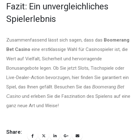
Fazit: Ein unvergleichliches
Spielerlebnis
Zusammenfassend lässt sich sagen, dass das
Boomerang
Bet Casino
eine erstklassige Wahl für Casinospieler ist, die
Wert auf Vielfalt, Sicherheit und hervorragende
Bonusangebote legen. Ob Sie jetzt Slots, Tischspiele oder
Live-Dealer-Action bevorzugen, hier finden Sie garantiert ein
Spiel, das Ihnen gefällt. Besuchen Sie das
Boomerang Bet
Casino
und erleben Sie die Faszination des Spielens auf eine
ganz neue Art und Weise!
Share: