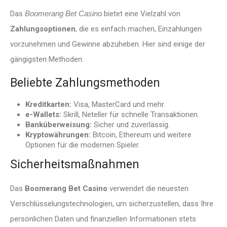
Das
Boomerang Bet Casino
bietet eine Vielzahl von
Zahlungsoptionen
, die es einfach machen, Einzahlungen
vorzunehmen und Gewinne abzuheben. Hier sind einige der
gängigsten Methoden:
Beliebte Zahlungsmethoden
Kreditkarten:
Visa, MasterCard und mehr.
e-Wallets:
Skrill, Neteller für schnelle Transaktionen.
Banküberweisung:
Sicher und zuverlässig.
Kryptowährungen:
Bitcoin, Ethereum und weitere
Optionen für die modernen Spieler.
Sicherheitsmaßnahmen
Das
Boomerang Bet Casino
verwendet die neuesten
Verschlüsselungstechnologien, um sicherzustellen, dass Ihre
persönlichen Daten und finanziellen Informationen stets