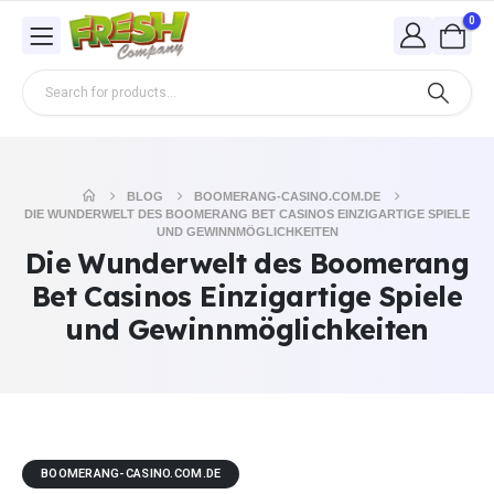
0
BLOG
BOOMERANG-CASINO.COM.DE
DIE WUNDERWELT DES BOOMERANG BET CASINOS EINZIGARTIGE SPIELE
UND GEWINNMÖGLICHKEITEN
Die Wunderwelt des Boomerang
Bet Casinos Einzigartige Spiele
und Gewinnmöglichkeiten
BOOMERANG-CASINO.COM.DE