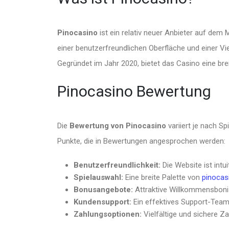
Pinocasino
ist ein relativ neuer Anbieter auf dem 
einer benutzerfreundlichen Oberfläche und einer Vi
Gegründet im Jahr 2020, bietet das Casino eine bre
Pinocasino Bewertung
Die
Bewertung von Pinocasino
variiert je nach Sp
Punkte, die in Bewertungen angesprochen werden:
Benutzerfreundlichkeit:
Die Website ist intuit
Spielauswahl:
Eine breite Palette von
pinocas
Bonusangebote:
Attraktive Willkommensboni
Kundensupport:
Ein effektives Support-Team,
Zahlungsoptionen:
Vielfältige und sichere 