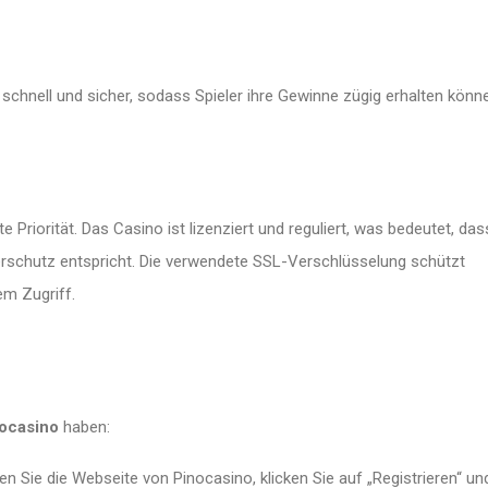
 schnell und sicher, sodass Spieler ihre Gewinne zügig erhalten könn
e Priorität. Das Casino ist lizenziert und reguliert, was bedeutet, das
lerschutz entspricht. Die verwendete SSL-Verschlüsselung schützt
em Zugriff.
ocasino
haben:
 Sie die Webseite von Pinocasino, klicken Sie auf „Registrieren“ un