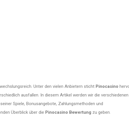
bwechslungsreich. Unter den vielen Anbietern sticht
Pinocasino
hervo
rschiedlich ausfallen. In diesem Artikel werden wir die verschiedenen
ch seiner Spiele, Bonusangebote, Zahlungsmethoden und
enden Überblick über die
Pinocasino Bewertung
zu geben.