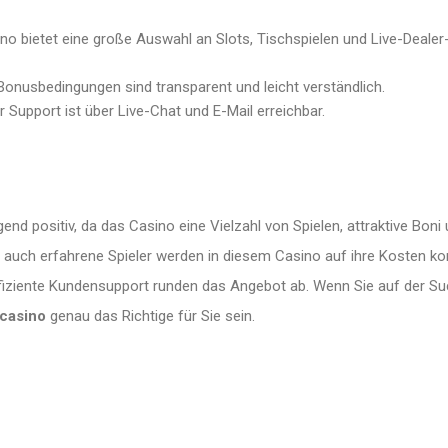
no bietet eine große Auswahl an Slots, Tischspielen und Live-Dealer
Bonusbedingungen sind transparent und leicht verständlich.
 Support ist über Live-Chat und E-Mail erreichbar.
nd positiv, da das Casino eine Vielzahl von Spielen, attraktive Boni
 auch erfahrene Spieler werden in diesem Casino auf ihre Kosten 
effiziente Kundensupport runden das Angebot ab. Wenn Sie auf der S
casino
genau das Richtige für Sie sein.