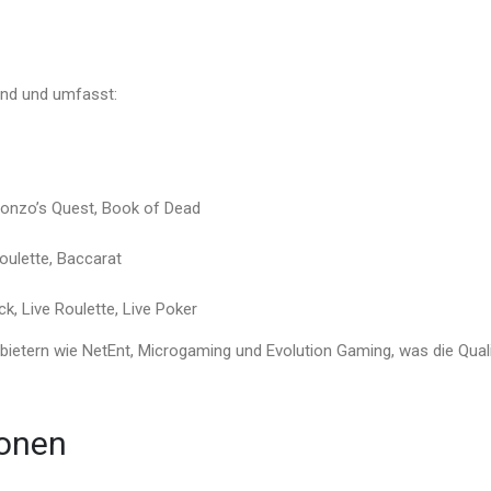
end und umfasst:
Gonzo’s Quest, Book of Dead
Roulette, Baccarat
ck, Live Roulette, Live Poker
etern wie NetEnt, Microgaming und Evolution Gaming, was die Quali
onen