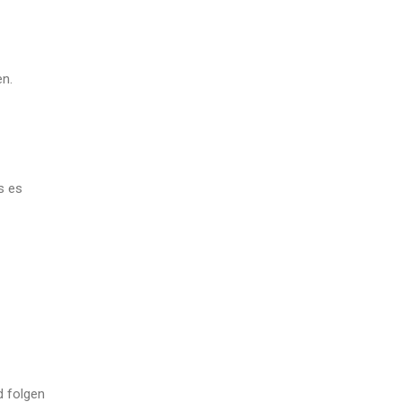
en.
s es
d folgen