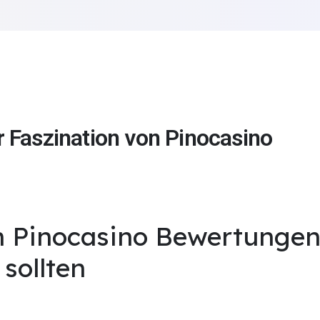
r Faszination von Pinocasino
n Pinocasino Bewertungen
sollten