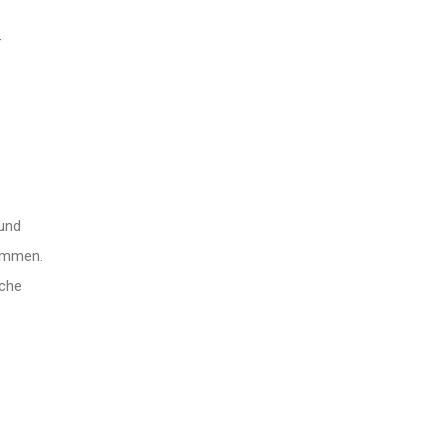
-
 und
kommen.
uche