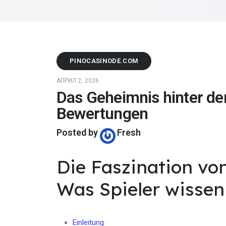
PINOCASINODE.COM
АПРИЛ 2, 2026
Das Geheimnis hinter de
Bewertungen
Posted by
Fresh
Die Faszination vo
Was Spieler wissen 
Einleitung