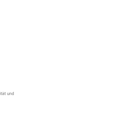
tät und