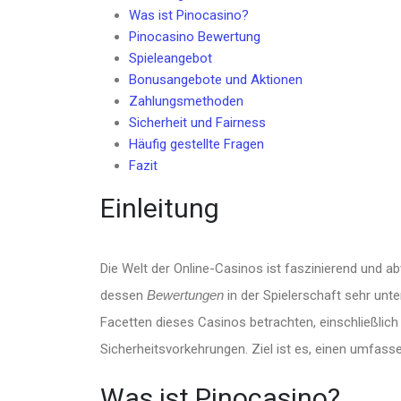
Was ist Pinocasino?
Pinocasino Bewertung
Spieleangebot
Bonusangebote und Aktionen
Zahlungsmethoden
Sicherheit und Fairness
Häufig gestellte Fragen
Fazit
Einleitung
Die Welt der Online-Casinos ist faszinierend und a
dessen
Bewertungen
in der Spielerschaft sehr unte
Facetten dieses Casinos betrachten, einschließli
Sicherheitsvorkehrungen. Ziel ist es, einen umfass
Was ist Pinocasino?