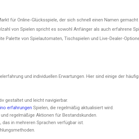
Markt für Online-Glücksspiele, der sich schnell einen Namen gemacht 
elzahl von Spielen spricht es sowohl Anfänger als auch erfahrene Spi
ite Palette von Spielautomaten, Tischspielen und Live-Dealer-Option
ielerfahrung und individuellen Erwartungen. Hier sind einige der häufi
iv gestaltet und leicht navigierbar.
ino erfahrungen
Spielen, die regelmäßig aktualisiert wird.
 und regelmäßige Aktionen für Bestandskunden.
 das in mehreren Sprachen verfügbar ist.
Zahlungsmethoden.