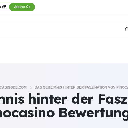
399
Јавете Се
CASINODE.COM
DAS GEHEIMNIS HINTER DER FASZINATION VON PIN
nis hinter der Fasz
nocasino Bewertun