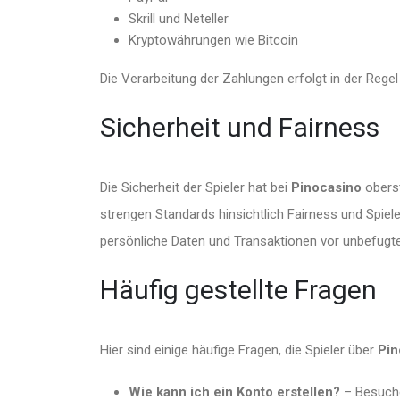
Skrill und Neteller
Kryptowährungen wie Bitcoin
Die Verarbeitung der Zahlungen erfolgt in der Regel
Sicherheit und Fairness
Die Sicherheit der Spieler hat bei
Pinocasino
oberst
strengen Standards hinsichtlich Fairness und Spie
persönliche Daten und Transaktionen vor unbefugt
Häufig gestellte Fragen
Hier sind einige häufige Fragen, die Spieler über
Pin
Wie kann ich ein Konto erstellen?
– Besuchen