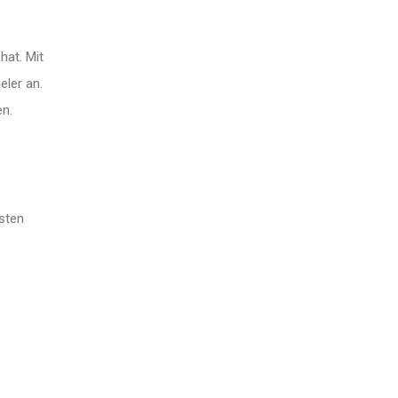
hat. Mit
eler an.
en.
gsten