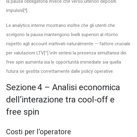
la pausa obbligatoria invece che verso ulteriori depositi
impulsivi​[⁶]​​.
Le analytics interne mostrano inoltre che gli utenti che
scelgono la pausa mantengono livelli superiori al ritorno
rispetto agli account inattivati naturalmente — fattore cruciale
per valutazioni LTV​[⁷]​​.\nIn sintesi la presenza simultanea dei
free spin aumenta sia le opportunità immediate sia quella
futura se gestita correttamente dalle policy operative.​
Sezione 4 – Analisi economica
dell’interazione tra cool‑off e
free spin
Costi per l’operatore