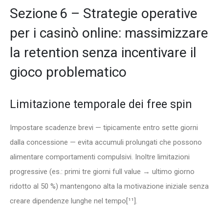
Sezione 6 – Strategie operative
per i casinò online: massimizzare
la retention senza incentivare il
gioco problematico
Limitazione temporale dei free spin
Impostare scadenze brevi — tipicamente entro sette giorni
dalla concessione — evita accumuli prolungati che possono
alimentare comportamenti compulsivi​. Inoltre limitazioni
progressive (es.: primi tre giorni full value → ultimo giorno
ridotto al ​50 %​) mantengono alta la motivazione iniziale senza
creare dipendenze lunghe nel tempo​​[¹¹]​​.