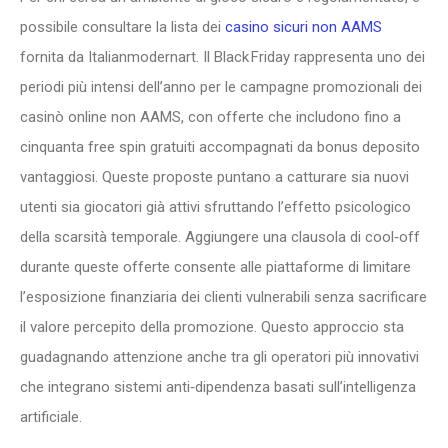
possibile consultare la lista dei
casino sicuri non AAMS
fornita da Italianmodernart. Il Black Friday rappresenta uno dei
periodi più intensi dell’anno per le campagne promozionali dei
casinò online non AAMS, con offerte che includono fino a
cinquanta free spin gratuiti accompagnati da bonus deposito
vantaggiosi. Queste proposte puntano a catturare sia nuovi
utenti sia giocatori già attivi sfruttando l’effetto psicologico
della scarsità temporale. Aggiungere una clausola di cool‑off
durante queste offerte consente alle piattaforme di limitare
l’esposizione finanziaria dei clienti vulnerabili senza sacrificare
il valore percepito della promozione. Questo approccio sta
guadagnando attenzione anche tra gli operatori più innovativi
che integrano sistemi anti‑dipendenza basati sull’intelligenza
artificiale.