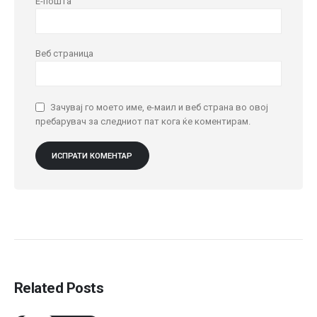
Е-пошта
Веб страница
Зачувај го моето име, е-маил и веб страна во овој
пребарувач за следниот пат кога ќе коментирам.
Related Posts