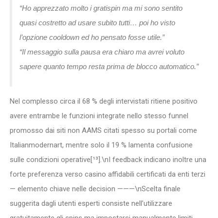
“Ho apprezzato molto i gratispin ma mi sono sentito
quasi costretto ad usare subito tutti… poi ho visto
l’opzione cooldown ed ho pensato fosse utile.”
“Il messaggio sulla pausa era chiaro ma avrei voluto
sapere quanto tempo resta prima de blocco automatico.”
Nel complesso circa il 68 % degli intervistati ritiene positivo
avere entrambe le funzioni integrate nello stesso funnel
promosso dai siti non AAMS citati spesso su portali come
Italianmodernart, mentre solo il 19 % lamenta confusione
sulle condizioni operative​​​[¹³]​​.\nI feedback indicano inoltre una
forte preferenza verso casino affidabili certificati da enti terzi
— elemento chiave nelle decision ­———\nScelta finale
suggerita dagli utenti esperti consiste nell’utilizzare