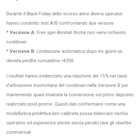
Durante il Black Friday dello scorso anno diversi operator
hanno condotto test A/B confrontando due versioni:
*
Versione A:
Free spin illimitati finché non viene richiesto
cooldown
*
Versione B:
Limitazione automatica dopo tre giorni se
rilevata perdita cumulativa >€200
I risultati hanno evidenziato una riduzione del 15 % nei tassi
d’attivazione involontaria del cooldown nella Versione B pur
mantenendo quasi invariata la conversione sul primo deposito
realizzato post‐promo.​ Questi dati confermano come una
modellistica predittiva ben calibrata possa bilanciare rischio
operativo ed esperienza utente senza penalizzare gli obiettivi
commercial­­⁠⁠⁠⁠⁠⁠⁠⁠⁠⁠⁠⁠⁠⁠‍‍‍‍.