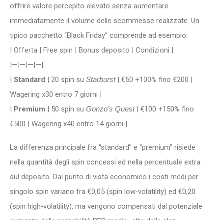
offrire valore percepito elevato senza aumentare
immediatamente il volume delle scommesse realizzate​. Un
tipico pacchetto “Black Friday” comprende ad esempio:
| Offerta | Free spin | Bonus deposito | Condizioni |
|—|—|—|—|
|
Standard
| 20 spin su
Starburst
| €50 +100% fino €200 |
Wagering x30 entro 7 giorni |
|
Premium
| 50 spin su
Gonzo’s Quest
| €100 +150% fino
€500 | Wagering x40 entro 14 giorni |
La differenza principale fra “standard” e “premium” risiede
nella quantità degli spin concessi ed nella percentuale extra
sul deposito.​ Dal punto di vista economico i costi medi per
singolo spin variano fra €0,05 (spin low‐volatility) ed €0,20
(spin high‐volatility), ma vengono compensati dal potenziale