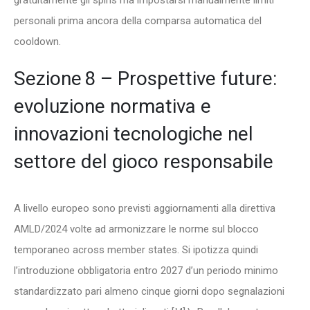
gratuitamente gli spins ma impostarsi manualmente limiti
personali prima ancora della comparsa automatica del
cooldown.​
Sezione 8 – Prospettive future:
evoluzione normativa e
innovazioni tecnologiche nel
settore del gioco responsabile
A livello europeo sono previsti aggiornamenti alla direttiva
AMLD/2024 volte ad armonizzare le norme sul blocco
temporaneo across member states.​ Si ipotizza quindi
l’introduzione obbligatoria entro 2027 d’un periodo minimo
standardizzato pari almeno cinque giorni dopo segnalazioni