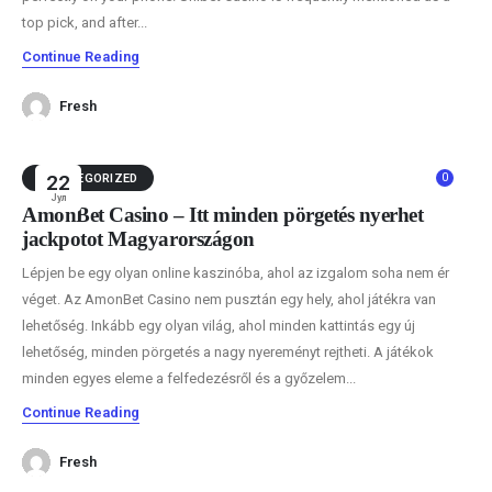
top pick, and after...
Continue Reading
Fresh
0
UNCATEGORIZED
22
Јул
AmonBet Casino – Itt minden pörgetés nyerhet
jackpotot Magyarországon
Lépjen be egy olyan online kaszinóba, ahol az izgalom soha nem ér
véget. Az AmonBet Casino nem pusztán egy hely, ahol játékra van
lehetőség. Inkább egy olyan világ, ahol minden kattintás egy új
lehetőség, minden pörgetés a nagy nyereményt rejtheti. A játékok
minden egyes eleme a felfedezésről és a győzelem...
Continue Reading
Fresh