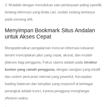
J: Mulailah dengan menuliskan satu pertanyaan paling spesifik
tentang informasi yang Anda cari, seolah sedang bertanya
pada seorang ahli.
Menyimpan Bookmark Situs Andalan
untuk Akses Cepat
Mengoptimalkan pengalaman mencari informasi keluaran
berarti menciptakan jalur yang cepat, akurat, dan mudah
diakses bagi pengguna. Fokus utama adalah pada
struktur
konten yang ramah pengguna
, dengan navigasi yang intuitif
dan sistem pencarian internal yang powerful. Kecepatan
loading halaman dan tampilan yang responsif di berbagai
perangkat adalah kunci, karena pengguna menghargai
efisiensi waktu.