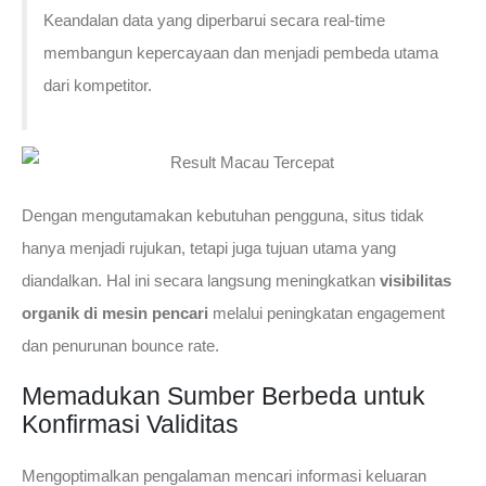
Keandalan data yang diperbarui secara real-time
membangun kepercayaan dan menjadi pembeda utama
dari kompetitor.
Dengan mengutamakan kebutuhan pengguna, situs tidak
hanya menjadi rujukan, tetapi juga tujuan utama yang
diandalkan. Hal ini secara langsung meningkatkan
visibilitas
organik di mesin pencari
melalui peningkatan engagement
dan penurunan bounce rate.
Memadukan Sumber Berbeda untuk
Konfirmasi Validitas
Mengoptimalkan pengalaman mencari informasi keluaran