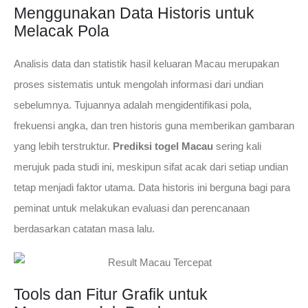
Menggunakan Data Historis untuk
Melacak Pola
Analisis data dan statistik hasil keluaran Macau merupakan
proses sistematis untuk mengolah informasi dari undian
sebelumnya. Tujuannya adalah mengidentifikasi pola,
frekuensi angka, dan tren historis guna memberikan gambaran
yang lebih terstruktur.
Prediksi togel Macau
sering kali
merujuk pada studi ini, meskipun sifat acak dari setiap undian
tetap menjadi faktor utama. Data historis ini berguna bagi para
peminat untuk melakukan evaluasi dan perencanaan
berdasarkan catatan masa lalu.
Tools dan Fitur Grafik untuk