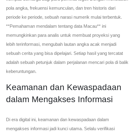
pola angka, frekuensi kemunculan, dan tren historis dari
periode ke periode, sebuah narasi numerik mulai terbentuk.
**Pemahaman mendalam tentang data Macau** ini
memungkinkan para analis untuk membuat proyeksi yang
lebih terinformasi, mengubah lautan angka acak menjadi
sebuah cerita yang bisa dipelajari. Setiap hasil yang tercatat
adalah sebuah petunjuk dalam perjalanan mencari pola di balik
keberuntungan.
Keamanan dan Kewaspadaan
dalam Mengakses Informasi
Di era digital ini, keamanan dan kewaspadaan dalam
mengakses informasi jadi kunci utama. Selalu verifikasi