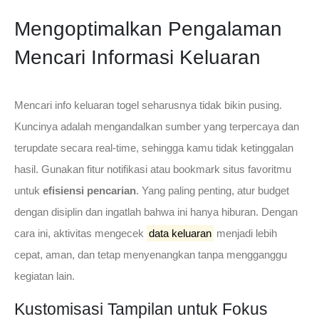
Mengoptimalkan Pengalaman
Mencari Informasi Keluaran
Mencari info keluaran togel seharusnya tidak bikin pusing.
Kuncinya adalah mengandalkan sumber yang terpercaya dan
terupdate secara real-time, sehingga kamu tidak ketinggalan
hasil. Gunakan fitur notifikasi atau bookmark situs favoritmu
untuk
efisiensi pencarian
. Yang paling penting, atur budget
dengan disiplin dan ingatlah bahwa ini hanya hiburan. Dengan
cara ini, aktivitas mengecek
data keluaran
menjadi lebih
cepat, aman, dan tetap menyenangkan tanpa mengganggu
kegiatan lain.
Kustomisasi Tampilan untuk Fokus