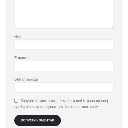
Име
Е-пошта
Веб страница
Зачувај го моето име, е-маил и веб страна во овој
пребарувач за следниот пат кога ќе коментирам.