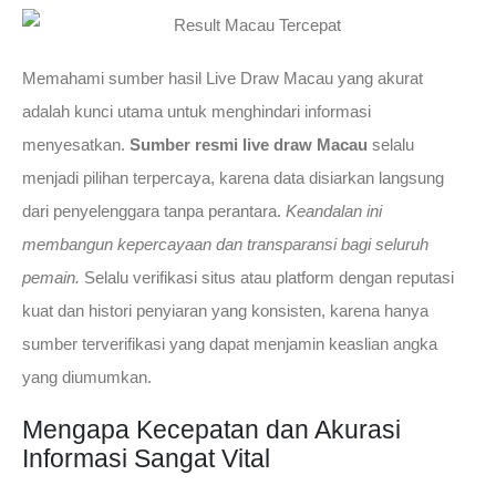
Memahami sumber hasil Live Draw Macau yang akurat
adalah kunci utama untuk menghindari informasi
menyesatkan.
Sumber resmi live draw Macau
selalu
menjadi pilihan terpercaya, karena data disiarkan langsung
dari penyelenggara tanpa perantara.
Keandalan ini
membangun kepercayaan dan transparansi bagi seluruh
pemain.
Selalu verifikasi situs atau platform dengan reputasi
kuat dan histori penyiaran yang konsisten, karena hanya
sumber terverifikasi yang dapat menjamin keaslian angka
yang diumumkan.
Mengapa Kecepatan dan Akurasi
Informasi Sangat Vital