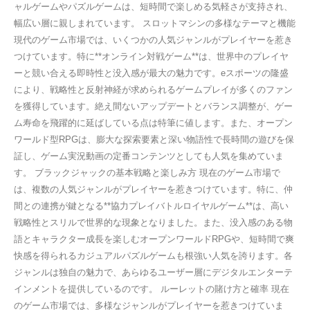
ャルゲームやパズルゲームは、短時間で楽しめる気軽さが支持され、
幅広い層に親しまれています。 スロットマシンの多様なテーマと機能
現代のゲーム市場では、いくつかの人気ジャンルがプレイヤーを惹き
つけています。特に**オンライン対戦ゲーム**は、世界中のプレイヤ
ーと競い合える即時性と没入感が最大の魅力です。eスポーツの隆盛
により、戦略性と反射神経が求められるゲームプレイが多くのファン
を獲得しています。絶え間ないアップデートとバランス調整が、ゲー
ム寿命を飛躍的に延ばしている点は特筆に値します。また、オープン
ワールド型RPGは、膨大な探索要素と深い物語性で長時間の遊びを保
証し、ゲーム実況動画の定番コンテンツとしても人気を集めていま
す。 ブラックジャックの基本戦略と楽しみ方 現在のゲーム市場で
は、複数の人気ジャンルがプレイヤーを惹きつけています。特に、仲
間との連携が鍵となる**協力プレイバトルロイヤルゲーム**は、高い
戦略性とスリルで世界的な現象となりました。また、没入感のある物
語とキャラクター成長を楽しむオープンワールドRPGや、短時間で爽
快感を得られるカジュアルパズルゲームも根強い人気を誇ります。各
ジャンルは独自の魅力で、あらゆるユーザー層にデジタルエンターテ
インメントを提供しているのです。 ルーレットの賭け方と確率 現在
のゲーム市場では、多様なジャンルがプレイヤーを惹きつけていま