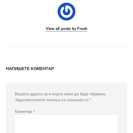
View all posts by Fresh
НАПИШЕТЕ КОМЕНТАР
Вашата адреса за е-пошта нема да биде објавена.
Задолжителните полиња се означени со
*
Коментар
*