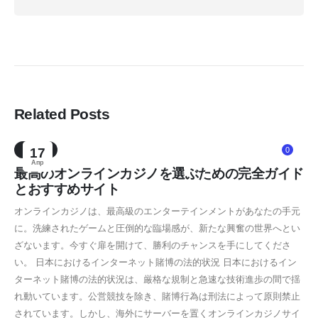
Related Posts
NEWS
17
0
Апр
最高のオンラインカジノを選ぶための完全ガイド
とおすすめサイト
オンラインカジノは、最高級のエンターテインメントがあなたの手元
に。洗練されたゲームと圧倒的な臨場感が、新たな興奮の世界へとい
ざないます。今すぐ扉を開けて、勝利のチャンスを手にしてくださ
い。 日本におけるインターネット賭博の法的状況 日本におけるイン
ターネット賭博の法的状況は、厳格な規制と急速な技術進歩の間で揺
れ動いています。公営競技を除き、賭博行為は刑法によって原則禁止
されています。しかし、海外にサーバーを置くオンラインカジノサイ