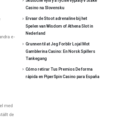
Skutočné výhry a rýchle výplaty v Stake
Casino na Slovensku
Ervaar de Stoot adrenaline bij het
e
Spelen van Wisdom of Athena Slot in
Nederland
andra e-
Grunnen til at Jeg Forblir Lojal Mot
Gamblerina Casino: En Norsk Spillers
Tankegang
Cómo retirar Tus Premios De forma
rápida en PiperSpin Casino para España
pel med
tällt de