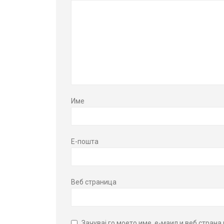
Име
Е-пошта
Веб страница
Зачувај го моето име, е-маил и веб страна