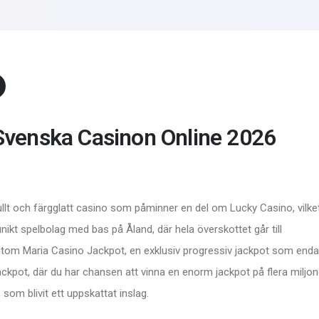
 Svenska Casinon Online 2026
ullt och färgglatt casino som påminner en del om Lucky Casino, vilket
nikt spelbolag med bas på Åland, där hela överskottet går till
utom Maria Casino Jackpot, en exklusiv progressiv jackpot som enda
ckpot, där du har chansen att vinna en enorm jackpot på flera miljon
som blivit ett uppskattat inslag.