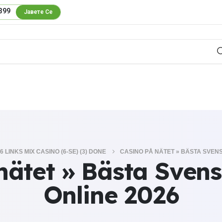
399
Јавете Се
86 LINKS MIX CASINO (6-SE) (3) DONE
CASINO PÅ NÄTET » BÄSTA SVEN
nätet » Bästa Sven
Online 2026