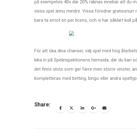
på exempelvis 40x där 20% räknas innebär att du m
vissa spel ännu mindre. Vissa föredrar gratissnurr 
bara ta emot en per licens, och vi har såklart koll 
För att öka dina chanser, välj spel med hög återbeta
kika in på Spelinspektionens hemsida, där du kan sö
det finns slots som ger färre men större vinster, a
kompletteras med betting, bingo eller andra speltyper
Share: