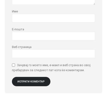
Име
Е-пошта
Веб страница
Зачувај го моето име, е-маил и веб страна во овој
пребарувач за следниот пат кога ќе коментирам.