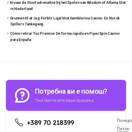
Ervaar de Stoot adrenaline bij het Spelen van Wisdom of Athena Slot
in Nederland
Grunnen til at Jeg Forblir Lojal Mot Gamblerina Casino: En Norsk
Spillers Tankegang
Cómo retirar Tus Premios De forma rápida en PiperSpin Casino
para España
Потребна ви е помош?
Тука сме за сите ваши прашања.
Понед
+389 70 218399
-
Петок