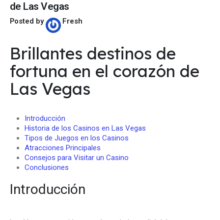
de Las Vegas
Posted by
Fresh
Brillantes destinos de
fortuna en el corazón de
Las Vegas
Introducción
Historia de los Casinos en Las Vegas
Tipos de Juegos en los Casinos
Atracciones Principales
Consejos para Visitar un Casino
Conclusiones
Introducción