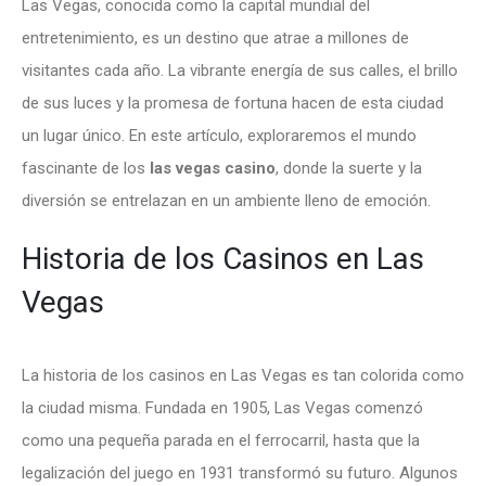
Las Vegas, conocida como la capital mundial del
entretenimiento, es un destino que atrae a millones de
visitantes cada año. La vibrante energía de sus calles, el brillo
de sus luces y la promesa de fortuna hacen de esta ciudad
un lugar único. En este artículo, exploraremos el mundo
fascinante de los
las vegas casino
, donde la suerte y la
diversión se entrelazan en un ambiente lleno de emoción.
Historia de los Casinos en Las
Vegas
La historia de los casinos en Las Vegas es tan colorida como
la ciudad misma. Fundada en 1905, Las Vegas comenzó
como una pequeña parada en el ferrocarril, hasta que la
legalización del juego en 1931 transformó su futuro. Algunos