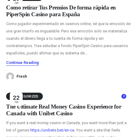
Јул
Cómo retirar Tus Premios De forma rápida en
PiperSpin Casino para España
Como jugador experimentado en casinos online, sé que la emoción de
una gran triunfo es inigualable. Pero esa emoción solo se materializa
cuando el dinero llega a tu cuenta de forma rápida y sin
contratiempos. Tras estudiar a fondo PiperSpin Casino para usuarios
españoles, puedo afirmar que su sistema de...
Continue Reading
Fresh
0
UNCATEGORIZED
22
Јул
The Ultimate Real Money Casino Experience for
Canada with Unibet Casino
If you want a real money casino in Canada, you want more than just a
list of games
https://unibets.bet/en-ca
. You want a site that feels