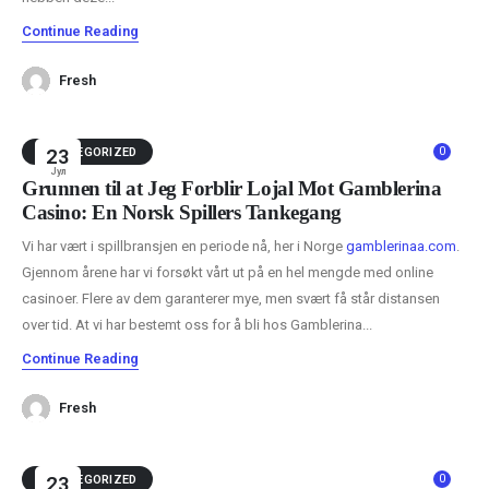
Continue Reading
Fresh
0
UNCATEGORIZED
23
Јул
Grunnen til at Jeg Forblir Lojal Mot Gamblerina
Casino: En Norsk Spillers Tankegang
Vi har vært i spillbransjen en periode nå, her i Norge
gamblerinaa.com
.
Gjennom årene har vi forsøkt vårt ut på en hel mengde med online
casinoer. Flere av dem garanterer mye, men svært få står distansen
over tid. At vi har bestemt oss for å bli hos Gamblerina...
Continue Reading
Fresh
0
UNCATEGORIZED
23