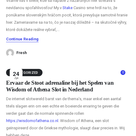
Vítame vás v svete, kde sa napätie z hazardných hier stretáva s
nevídanou spoľahlivosťou! My v
Stake
Casino sme hrdí na to, že
ponúkame slovenským hráčom pocit, ktorá prevyšuje samotné hranie
hier. Zameriavame sa na to, čo je naozaj dôležité – na skutočné výhry,
ktoré dokážete reálne vybrať,...
Continue Reading
Fresh
0
UNCATEGORIZED
24
Јул
Ervaar de Stoot adrenaline bij het Spelen van
Wisdom of Athena Slot in Nederland
De internet slotwereld barst van de thema’s, maar enkel een aantal
titels slagen erin om een echte en boeiende ervaring te geven die
verder gaat dan de normale spinnende rollen
https://wisdomofathena.co.nl
. Wisdom of Athena, een slot
geïnspireerd door de Griekse mythologie, slaagt daar precies in. Wij
hebben deze...