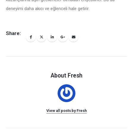
deneyimi daha akıcı ve eğlenceli hale getirir.
Share:
About Fresh
View all posts by Fresh