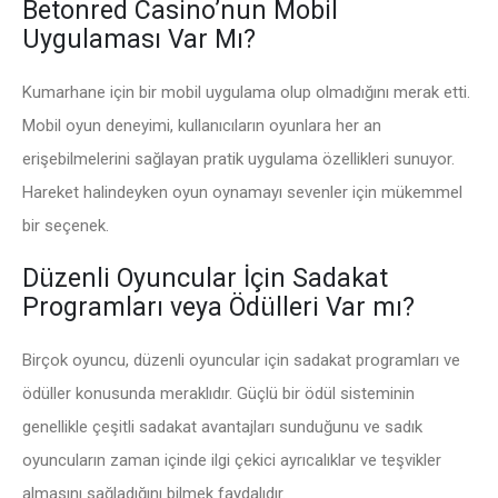
Betonred Casino’nun Mobil
Uygulaması Var Mı?
Kumarhane için bir mobil uygulama olup olmadığını merak etti.
Mobil oyun deneyimi, kullanıcıların oyunlara her an
erişebilmelerini sağlayan pratik uygulama özellikleri sunuyor.
Hareket halindeyken oyun oynamayı sevenler için mükemmel
bir seçenek.
Düzenli Oyuncular İçin Sadakat
Programları veya Ödülleri Var mı?
Birçok oyuncu, düzenli oyuncular için sadakat programları ve
ödüller konusunda meraklıdır. Güçlü bir ödül sisteminin
genellikle çeşitli sadakat avantajları sunduğunu ve sadık
oyuncuların zaman içinde ilgi çekici ayrıcalıklar ve teşvikler
almasını sağladığını bilmek faydalıdır.