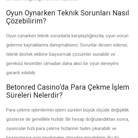
Oyun Oynarken Teknik Sorunları Nasıl
Çözebilirim?
Oyun oynarken teknik sorunlarla karşılaştığınızda, oyun sorun
giderme kaynaklarına danışmalısınız. Sorunlar devam ederse,
teknik destek ekibine başvurmak çözümler sunabilir ve
gereksiz kesintiler olmadan daha akıcı bir oyun deneyimi
garanti edebilir.
Betonred Casino’da Para Çekme İşlem
Süreleri Nelerdir?
Para çekme işlemlerinin işlem süreleri büyük ölçüde değişiklik
gösterse de genellikle hızlıdır. Bir hesap doğrulandıktan sonra,
oyuncular hızlı para çekme hızlarının tadını çıkarabilir ve
kazançlarına aşırı gecikmeler olmadan erişebilirler. Bu da