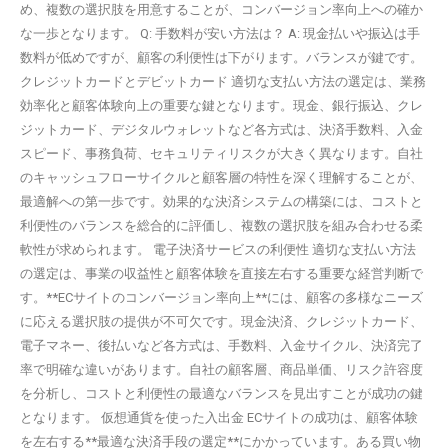
め、複数の選択肢を用意することが、コンバージョン率向上への確か
な一歩となります。 Q: 手数料が安い方法は？ A: 現金払いや振込は手
数料が低めですが、顧客の利便性は下がります。バランスが鍵です。
クレジットカードとデビットカード 適切な支払い方法の選定は、業務
効率化と顧客体験向上の重要な鍵となります。現金、銀行振込、クレ
ジットカード、デジタルウォレットなど各方式は、決済手数料、入金
スピード、事務負荷、セキュリティリスクが大きく異なります。自社
のキャッシュフローサイクルと顧客層の特性を深く理解することが、
最適解への第一歩です。効果的な決済システムの構築には、コストと
利便性のバランスを総合的に評価し、複数の選択肢を組み合わせる柔
軟性が求められます。 電子決済サービスの利便性 適切な支払い方法
の選定は、事業の収益性と顧客体験を直接左右する重要な経営判断で
す。**ECサイトのコンバージョン率向上**には、顧客の多様なニーズ
に応える選択肢の提供が不可欠です。現金決済、クレジットカード、
電子マネー、後払いなど各方式は、手数料、入金サイクル、決済完了
率で明確な違いがあります。自社の顧客層、商品単価、リスク許容度
を分析し、コストと利便性の最適なバランスを見出すことが成功の鍵
となります。 仮想通貨を使った入出金 ECサイトの成功は、顧客体験
を左右する**最適な決済手段の選定**にかかっています。ある買い物