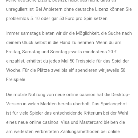
unreguliert ist. Bei Anbietern ohne deutsche Lizenz können Sie
problemlos 5, 10 oder gar 50 Euro pro Spin setzen.
Immer samstags bieten wir dir die Möglichkeit, die Suche nach
deinem Glück selbst in die Hand zu nehmen. Wenn du am
Freitag, Samstag und Sonntag jeweils mindestens 20 €
einzahlst, erhältst du jedes Mal 50 Freispiele für das Spiel der
Woche. Für die Plätze zwei bis elf spendieren wir jeweils 50
Freispiele.
Die mobile Nutzung von neue online casinos hat die Desktop-
Version in vielen Märkten bereits überholt. Das Spielangebot
ist für viele Spieler das entscheidende Kriterium bei der Wahl
eines neue online casinos. Visa und Mastercard bleiben die
am weitesten verbreiteten Zahlungsmethoden bei online