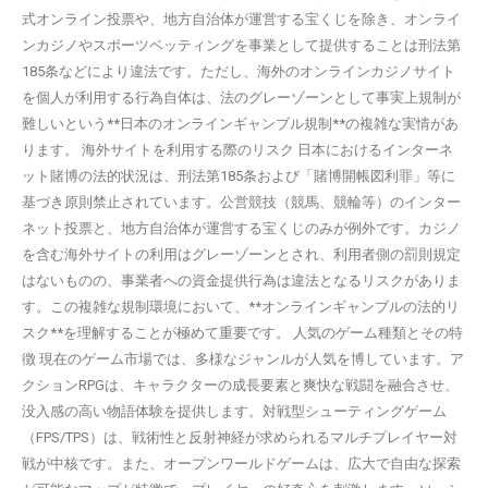
式オンライン投票や、地方自治体が運営する宝くじを除き、オンライ
ンカジノやスポーツベッティングを事業として提供することは刑法第
185条などにより違法です。ただし、海外のオンラインカジノサイト
を個人が利用する行為自体は、法のグレーゾーンとして事実上規制が
難しいという**日本のオンラインギャンブル規制**の複雑な実情があ
ります。 海外サイトを利用する際のリスク 日本におけるインターネ
ット賭博の法的状況は、刑法第185条および「賭博開帳図利罪」等に
基づき原則禁止されています。公営競技（競馬、競輪等）のインター
ネット投票と、地方自治体が運営する宝くじのみが例外です。カジノ
を含む海外サイトの利用はグレーゾーンとされ、利用者側の罰則規定
はないものの、事業者への資金提供行為は違法となるリスクがありま
す。この複雑な規制環境において、**オンラインギャンブルの法的リ
スク**を理解することが極めて重要です。 人気のゲーム種類とその特
徴 現在のゲーム市場では、多様なジャンルが人気を博しています。ア
クションRPGは、キャラクターの成長要素と爽快な戦闘を融合させ、
没入感の高い物語体験を提供します。対戦型シューティングゲーム
（FPS/TPS）は、戦術性と反射神経が求められるマルチプレイヤー対
戦が中核です。また、オープンワールドゲームは、広大で自由な探索