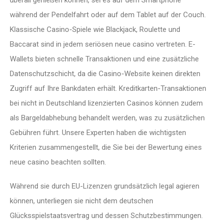
überall genießen können, sei es auf dem Smartphone
während der Pendelfahrt oder auf dem Tablet auf der Couch.
Klassische Casino-Spiele wie Blackjack, Roulette und
Baccarat sind in jedem seriösen neue casino vertreten. E-
Wallets bieten schnelle Transaktionen und eine zusätzliche
Datenschutzschicht, da die Casino-Website keinen direkten
Zugriff auf Ihre Bankdaten erhält. Kreditkarten-Transaktionen
bei nicht in Deutschland lizenzierten Casinos können zudem
als Bargeldabhebung behandelt werden, was zu zusätzlichen
Gebühren führt. Unsere Experten haben die wichtigsten
Kriterien zusammengestellt, die Sie bei der Bewertung eines
neue casino beachten sollten.
Während sie durch EU-Lizenzen grundsätzlich legal agieren
können, unterliegen sie nicht dem deutschen
Glücksspielstaatsvertrag und dessen Schutzbestimmungen.