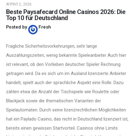
АПРИЛ 2, 2026
Beste Paysafecard Online Casinos 2026: Die
Top 10 für Deutschland
Posted by
Fresh
Fragliche Sicherheitsvorkehrungen, sehr lange
Auszahlungszeiten, wenig bekannte Spieleanbieter Auch hier
ist relevant, ob den Vorlieben deutscher Spieler Rechnung
getragen wird. Da es sich um im Ausland lizenzierte Anbieter
handelt, spielt auch der sprachliche Aspekt eine Rolle. Dazu
zählen etwa die Anzahl der Tischspiele wie Roulette oder
Blackjack sowie die thematischen Varianten der
Spielautomaten. Durch seine lizenzrechtlichen Möglichkeiten
hat ein Paylado Casino, das nicht in Deutschland lizenziert ist,
bereits einen gewissen Startvorteil. Casinos ohne Limits