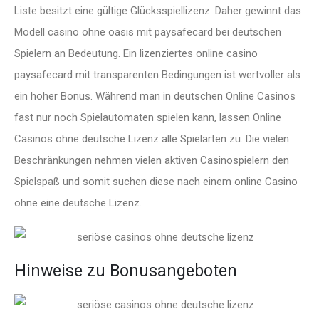
Liste besitzt eine gültige Glücksspiellizenz. Daher gewinnt das
Modell casino ohne oasis mit paysafecard bei deutschen
Spielern an Bedeutung. Ein lizenziertes online casino
paysafecard mit transparenten Bedingungen ist wertvoller als
ein hoher Bonus. Während man in deutschen Online Casinos
fast nur noch Spielautomaten spielen kann, lassen Online
Casinos ohne deutsche Lizenz alle Spielarten zu. Die vielen
Beschränkungen nehmen vielen aktiven Casinospielern den
Spielspaß und somit suchen diese nach einem online Casino
ohne eine deutsche Lizenz.
Hinweise zu Bonusangeboten