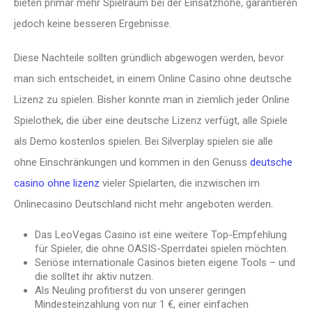
bieten primär mehr Spielraum bei der Einsatzhöhe, garantieren
jedoch keine besseren Ergebnisse.
Diese Nachteile sollten gründlich abgewogen werden, bevor
man sich entscheidet, in einem Online Casino ohne deutsche
Lizenz zu spielen. Bisher konnte man in ziemlich jeder Online
Spielothek, die über eine deutsche Lizenz verfügt, alle Spiele
als Demo kostenlos spielen. Bei Silverplay spielen sie alle
ohne Einschränkungen und kommen in den Genuss
deutsche
casino ohne lizenz
vieler Spielarten, die inzwischen im
Onlinecasino Deutschland nicht mehr angeboten werden.
Das LeoVegas Casino ist eine weitere Top-Empfehlung
für Spieler, die ohne OASIS-Sperrdatei spielen möchten.
Seriöse internationale Casinos bieten eigene Tools – und
die solltet ihr aktiv nutzen.
Als Neuling profitierst du von unserer geringen
Mindesteinzahlung von nur 1 €, einer einfachen