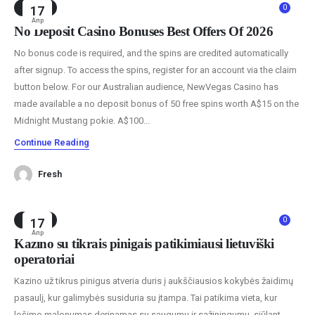
0
NEWS
17
Апр
No Deposit Casino Bonuses Best Offers Of 2026
No bonus code is required, and the spins are credited automatically
after signup. To access the spins, register for an account via the claim
button below. For our Australian audience, NewVegas Casino has
made available a no deposit bonus of 50 free spins worth A$15 on the
Midnight Mustang pokie. A$100...
Continue Reading
Fresh
0
NEWS
17
Апр
Kazino su tikrais pinigais patikimiausi lietuviški
operatoriai
Kazino už tikrus pinigus atveria duris į aukščiausios kokybės žaidimų
pasaulį, kur galimybės susiduria su įtampa. Tai patikima vieta, kur
lošimo malonumas derinamas su saugumu ir sąžiningumu, siūlant