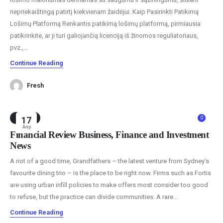
nepriekaištingą patirtį kiekvienam žaidėjui. Kaip Pasirinkti Patikimą
Lošimų Platformą Renkantis patikimą lošimų platformą, pirmiausia
patikrinkite, ar ji turi galiojančią licenciją iš žinomos reguliatoriaus,
pvz.,...
Continue Reading
Fresh
0
NEWS
17
Апр
Financial Review Business, Finance and Investment
News
A riot of a good time, Grandfathers – the latest venture from Sydney’s
favourite dining trio – is the place to be right now. Firms such as Fortis
are using urban infill policies to make offers most consider too good
to refuse, but the practice can divide communities. A rare...
Continue Reading