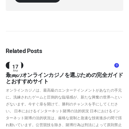
Related Posts
0
NEWS
17
Апр
最高のオンラインカジノを選ぶための完全ガイド
とおすすめサイト
オンラインカジノは、最高級のエンターテインメントがあなたの手元
に。洗練されたゲームと圧倒的な臨場感が、新たな興奮の世界へとい
ざないます。今すぐ扉を開けて、勝利のチャンスを手にしてくださ
い。 日本におけるインターネット賭博の法的状況 日本におけるイン
ターネット賭博の法的状況は、厳格な規制と急速な技術進歩の間で揺
れ動いています。公営競技を除き、賭博行為は刑法によって原則禁止