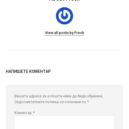
View all posts by Fresh
НАПИШЕТЕ КОМЕНТАР
Вашата адреса за е-пошта нема да биде објавена.
Задолжителните полиња се означени со
*
Коментар
*