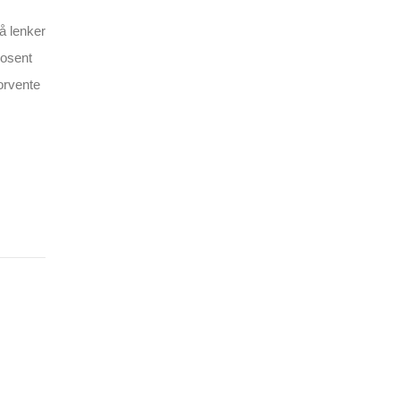
å lenker
rosent
orvente