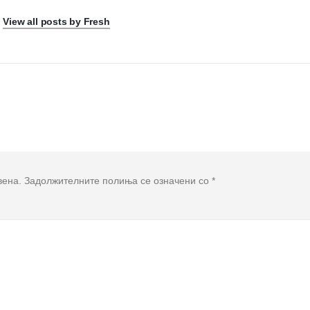
View all posts by Fresh
вена.
Задолжителните полиња се означени со
*