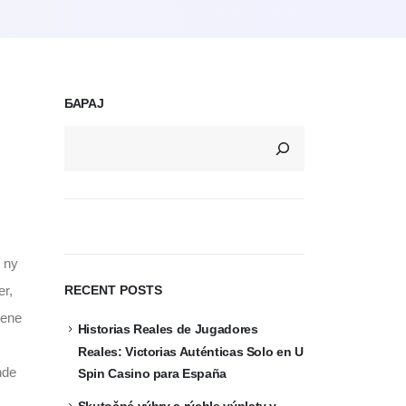
БАРАЈ
 ny
er,
RECENT POSTS
nene
Historias Reales de Jugadores
Reales: Victorias Auténticas Solo en U
nde
Spin Casino para España