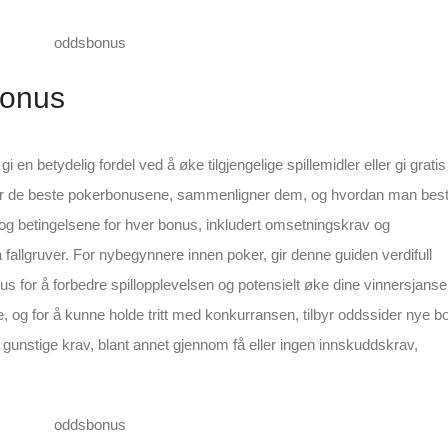
bonus
 en betydelig fordel ved å øke tilgjengelige spillemidler eller gi gratis
inner de beste pokerbonusene, sammenligner dem, og hvordan man bes
e og betingelsene for hver bonus, inkludert omsetningskrav og
fallgruver. For nybegynnere innen poker, gir denne guiden verdifull
 for å forbedre spillopplevelsen og potensielt øke dine vinnersjanse
e, og for å kunne holde tritt med konkurransen, tilbyr oddssider nye 
å gunstige krav, blant annet gjennom få eller ingen innskuddskrav,