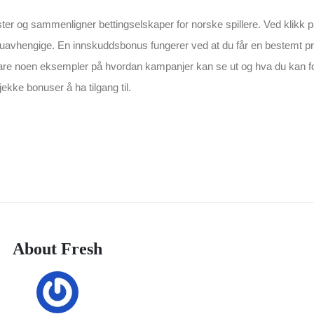
er og sammenligner bettingselskaper for norske spillere. Ved klikk p
ir uavhengige. En innskuddsbonus fungerer ved at du får en bestemt p
 bare noen eksempler på hvordan kampanjer kan se ut og hva du kan f
ekke bonuser å ha tilgang til.
About Fresh