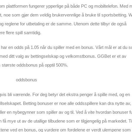
ersom plattformen fungerer ypperlige på både PC og mobiltelefon. Med
ett, noe som gjør dem veldig brukervennlige å bruke til sportsbetting.
og reglene for utbetaling er de samme. Utenom dette tilbyr de også
 flere spill samtidig.
m har en odds på 1.05 når du spiller med en bonus. Vårt mål er at du 
g med ditt valg av bettingselskap og velkomstbonus. GGBet er et av
is største oddsbonus på opptil 500%.
ligvis bli værende. For deg betyr det ekstra penger å spille med, og en
lselskapet. Betting bonuser er noe alle oddsspillere kan dra nytte av,
ller en nybegynner som spiller av og til. Ved å vite hvordan bonuser f
 få mye ut av de utallige tilbudene som er tilgjengelig på markedet. Ti
ektene ved en bonus, og vurdere om fordelene er verdt ulempene som 