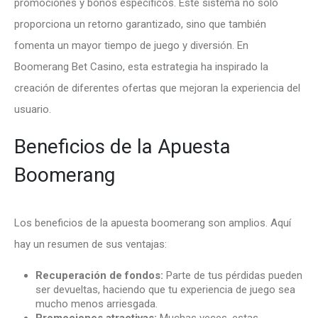
promociones y bonos específicos. Este sistema no solo
proporciona un retorno garantizado, sino que también
fomenta un mayor tiempo de juego y diversión. En
Boomerang Bet Casino, esta estrategia ha inspirado la
creación de diferentes ofertas que mejoran la experiencia del
usuario.
Beneficios de la Apuesta
Boomerang
Los beneficios de la apuesta boomerang son amplios. Aquí
hay un resumen de sus ventajas:
Recuperación de fondos:
Parte de tus pérdidas pueden
ser devueltas, haciendo que tu experiencia de juego sea
mucho menos arriesgada.