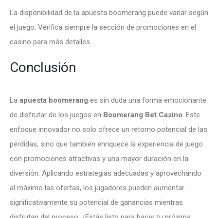
La disponibilidad de la apuesta boomerang puede variar según
el juego. Verifica siempre la sección de promociones en el
casino para más detalles.
Conclusión
La
apuesta boomerang
es sin duda una forma emocionante
de disfrutar de los juegos en
Boomerang Bet Casino
. Este
enfoque innovador no solo ofrece un retorno potencial de las
pérdidas, sino que también enriquece la experiencia de juego
con promociones atractivas y una mayor duración en la
diversión. Aplicando estrategias adecuadas y aprovechando
al máximo las ofertas, los jugadores pueden aumentar
significativamente su potencial de ganancias mientras
disfrutan del proceso. ¿Estás listo para hacer tu próxima