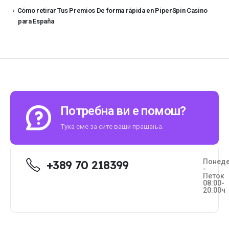
Cómo retirar Tus Premios De forma rápida en PiperSpin Casino
para España
Потребна ви е помош?
Тука сме за сите ваши прашања.
Понед
+389 70 218399
-
Петок
08:00-
20:00ч