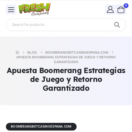
0
BLOG
BOOMERANGBETCASINOESPANA.COM
APUESTA BOOMERANG ESTRATEGIAS DE JUEGO Y RETORNO
GARANTIZADO
Apuesta Boomerang Estrategias
de Juego y Retorno
Garantizado
BOOMERANGBETCASINOESPANA.COM