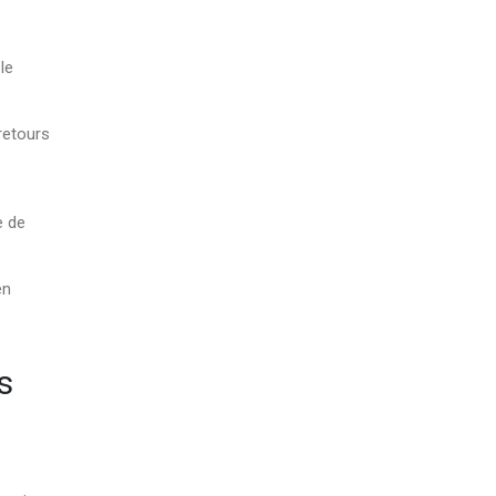
le
.
retours
e de
en
s