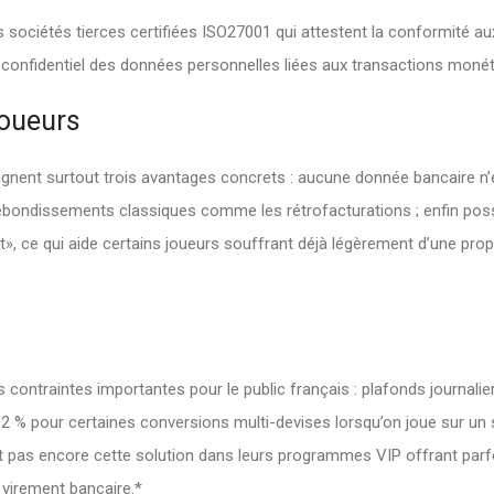
sociétés tierces certifiées ISO27001 qui attestent la conformité au
onfidentiel des données personnelles liées aux transactions monéta
joueurs
gnent surtout trois avantages concrets : aucune donnée bancaire n’
rebondissements classiques comme les rétrofacturations ; enfin possi
t», ce qui aide certains joueurs souffrant déjà légèrement d’une pro
ontraintes importantes pour le public français : plafonds journalie
à 2 % pour certaines conversions multi-devises lorsqu’on joue sur un 
rent pas encore cette solution dans leurs programmes VIP offrant parf
t virement bancaire.*