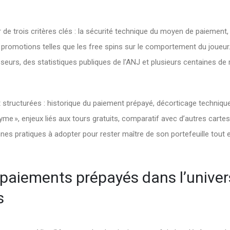
e trois critères clés : la sécurité technique du moyen de paiement, 
 promotions telles que les free spins sur le comportement du joueur
sseurs, des statistiques publiques de l’ANJ et plusieurs centaines de 
nt structurées : historique du paiement prépayé, décorticage techniqu
e », enjeux liés aux tours gratuits, comparatif avec d’autres cartes
nes pratiques à adopter pour rester maître de son portefeuille tout 
paiements prépayés dans l’univer
s