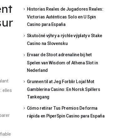
ent
Historias Reales de Jugadores Reales:
Victorias Auténticas Solo en U Spin
sur
Casino para España
Skutočné výhry a rýchle výplaty v Stake
Casino na Slovensku
Ervaar de Stoot adrenaline bij het
Spelen van Wisdom of Athena Slot in
Nederland
ulant
Grunnen til at Jeg Forblir Lojal Mot
Gamblerina Casino: En Norsk Spillers
 elles
Tankegang
Cómo retirar Tus Premios De forma
parer
rápida en PiperSpin Casino para España
fiable