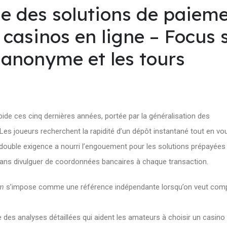
e des solutions de paiem
casinos en ligne – Focus 
 anonyme et les tours
ide ces cinq dernières années, portée par la généralisation des
. Les joueurs recherchent la rapidité d’un dépôt instantané tout en vo
double exigence a nourri l’engouement pour les solutions prépayées :
ans divulguer de coordonnées bancaires à chaque transaction.
m
s’impose comme une référence indépendante lorsqu’on veut com
des analyses détaillées qui aident les amateurs à choisir un casino 