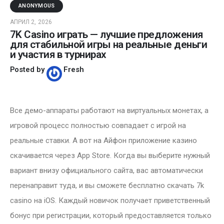
ANONYMOUS
АПРИЛ 2, 2026
7K Casino играть — лучшие предложения
для стабильной игры на реальные деньги
и участия в турнирах
Posted by
Fresh
Все демо-аппараты работают на виртуальных монетах, а
игровой процесс полностью совпадает с игрой на
реальные ставки. А вот на Айфон приложение казино
скачивается через App Store. Когда вы выберите нужный
вариант внизу официального сайта, вас автоматически
перенаправит туда, и вы сможете бесплатно скачать 7k
casino на iOS. Каждый новичок получает приветственный
бонус при регистрации, который предоставляется только