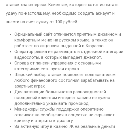
ставок «на интерес». Клиентам, которые хотят испытать
удачу по-настоящему, необходимо создать аккаунт и
внести на счет сумму от 100 рублей.
Официальный сайт отличается приятным дизайном и
комфортным меню на русском языке, а также он
работает по лицензии, выданной в Кюрасао.
Оператор решил не размещать в отдельной категории
видеослоты, в которых выпадает джекпот.
Справа от панели управления с основными
категориями есть пустая строка.
Широкий выбор ставок позволяет пользователям
любого финансового состояния зарабатывать на
азартных играх.
Для активации большинства разновидностей
поощрений клиентам интернет казино не нужно
дополнительно указывать промокод.
Менеджеры службы поддержки оперативно
отвечают на сообщения в соцсетях, не скрывают
критику и открыты к диалогу.
За активную игру в казино 7K на реальные деньги