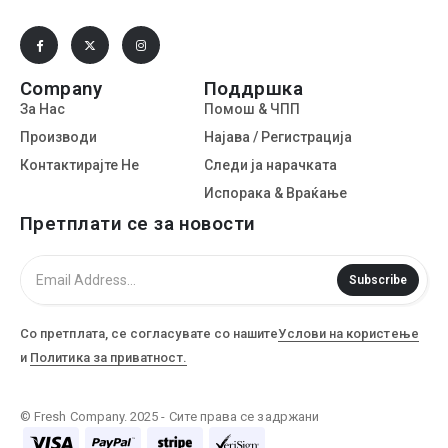
Company
Поддршка
За Нас
Помош & ЧПП
Производи
Најава / Регистрација
Контактирајте Не
Следи ја нарачката
Испорака & Враќање
Претплати се за новости
Subscribe
Со претплата, се согласувате со нашите
Услови на користење
и
Политика за приватност.
© Fresh Company. 2025 - Сите права се задржани