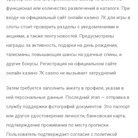
функционал или количество развлечений в каталоге. При
входе на официальный сайт онлайн казино 7К для игры в
слоты стоит проверить разделы с уведомлениями и
акциями, а также ленту новостей. Предусмотрены
награды за активность, подарки на день рождения,
талисманы, повышающие шансы на удачные спины, и
другие бонусы. Регистрация на официальном сайте
онлайн казино 7K casino не вызывает затруднений.
Затем требуется заполнить анкету в профиле, указав в
ней персональные данные. Последний этап — отправка в
службу поддержки фотографий документов. Это паспорт
или другое удостоверение личности, банковская карта,
подтверждение проживания по месту прописки.
Пользователь подтверждает согласие с политикой