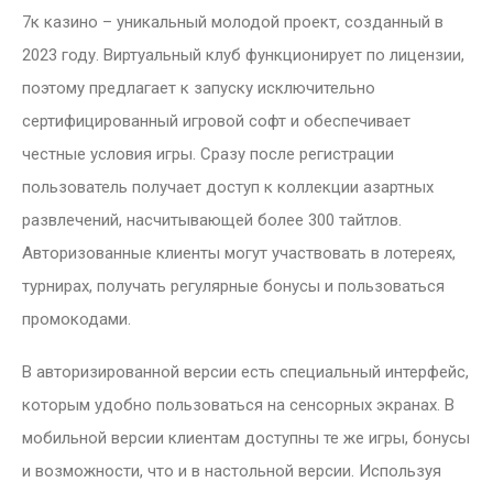
7к казино – уникальный молодой проект, созданный в
2023 году. Виртуальный клуб функционирует по лицензии,
поэтому предлагает к запуску исключительно
сертифицированный игровой софт и обеспечивает
честные условия игры. Сразу после регистрации
пользователь получает доступ к коллекции азартных
развлечений, насчитывающей более 300 тайтлов.
Авторизованные клиенты могут участвовать в лотереях,
турнирах, получать регулярные бонусы и пользоваться
промокодами.
В авторизированной версии есть специальный интерфейс,
которым удобно пользоваться на сенсорных экранах. В
мобильной версии клиентам доступны те же игры, бонусы
и возможности, что и в настольной версии. Используя