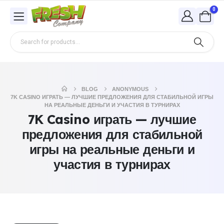
0
BLOG
ANONYMOUS
7K CASINO ИГРАТЬ — ЛУЧШИЕ ПРЕДЛОЖЕНИЯ ДЛЯ СТАБИЛЬНОЙ ИГРЫ
НА РЕАЛЬНЫЕ ДЕНЬГИ И УЧАСТИЯ В ТУРНИРАХ
7K Casino играть — лучшие
предложения для стабильной
игры на реальные деньги и
участия в турнирах