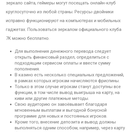
зеркало сайта, геймеры могут посещать онлайн-клуб
круглосуточно из любой страны. Ресурсы-двойники
исправно функционируют на компьютерах и мобильных
гаджетах. Пользоваться зеркалом официального клуба
7K можно бесплатно.
Для выполнения денежного перевода следует
открыть финансовый раздел, определиться с
подходящим сервисом оплаты и ввести сумму
пополнения.
В казино есть несколько специальных предложений,
в рамках которых игрокам начисляются фриспины.
Только в этом случае игрокам станут доступны все
функции, в том числе вывод выигрыша на карту, на
киви или другие платежные методы.
Свою аудиторию он завоёвывает благодаря
мгновенным выплатам и выгодной бонусной
программе для новых и постоянных игроков.
Кроме того, внесение депозита и вывод должны
выполняться одним способом, например, через карту