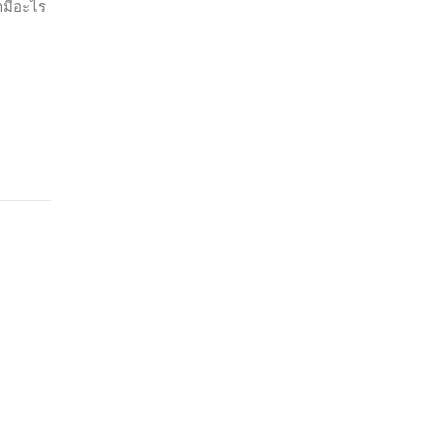
ามีอะไร