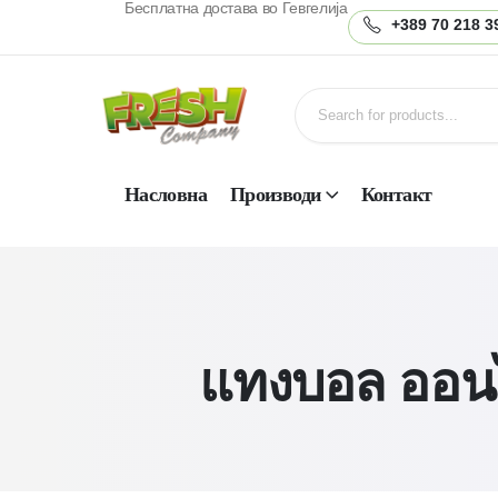
Бесплатна достава во Гевгелија
+389 70 218 3
Насловна
Производи
Контакт
แทงบอล ออนไล