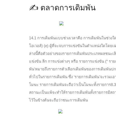
✍ ตลาดการเดิมพัน
14.1 การเดิมพันแบบช่วงเวลาคือ การเดิมพันในช่วงใดช
โอเวอส์) (e) ผู้ที่จะจบการแข่งขันในตำแหน่งใดโดยเฉ
ล่างนี้คือตัวอย่างของรายการเดิมพันประเภทผลชนะเลิศ 
แข่งขัน ลีก การแข่งต่างๆ หรือ รายการแข่งขัน (“ ราย
พัน’หมายถึงรายการตัวเลือกเดิมพันของการเดิมพันปกติบ
ทั่วไปในรายการเดิมพัน ซึ่ง ‘รายการเดิมพัน’จะรวมเอาตั
โมฆะ รายการเดิมพันจะถือว่าเป็นโมฆะทั้งรายการ8.3 ห
สถานะเป็นแพ้จะทำให้รายการเดิมพันทั้งรายการมีสถา
ไว้ในข้างต้นจะถือว่าชนะการเดิมพัน