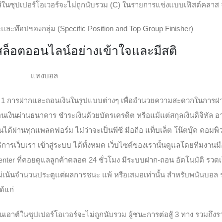
ส์ในซุปเปอร์โอเวอร์จะไม่ถูกนับรวม (C) ในรายการแข่งแบบเฟิสต์คลาส 
ละท๊อปของกลุ่ม (Specific Position and Top Group Finisher)
ล็อตออนไลน์อย่างเข้าใจและมีสติ
บ 1 การฝากและถอนเงินในรูปแบบต่างๆ เพื่ออำนวยความสะดวกในการ
นเงินผ่านธนาคาร ชำระเงินด้วยบัตรเครดิต หรือแม้แต่สกุลเงินดิจิทัล อา
ด้ผ่านทุกแพลตฟอร์ม ไม่ว่าจะเป็นพีซี มือถือ แท็บเล็ต โน๊ตบุ๊ค คอมพิ
้บริการเว็บเรา เข้าสู่ระบบ ได้ทั้งหมด เว็บไซต์ของเรานั้นดูแลโดยทีมงานม
all center ที่คอยดูแลลูกค้าตลอด 24 ชั่วโมง มีระบบฝาก-ถอน อัตโนมัติ รวดเ
ม่เน้นจำนวนประตูแต่ผลการชนะ แพ้ หรือเสมอเท่านั้น สำหรับพนันบอล
ด้แก่
นเอาต์ในซุปเปอร์โอเวอร์จะไม่ถูกนับรวม ผู้ชนะการต่อสู้ 3 ทาง รวมถึง