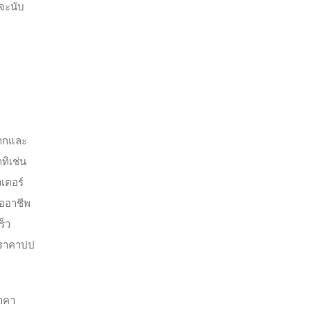
จะนับ
ฝากและ
ทิเช่น
วเตอร์
ืออาชีพ
ร็ว
 ราคาปป
ราคา