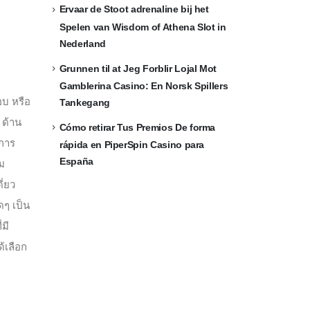
Ervaar de Stoot adrenaline bij het
Spelen van Wisdom of Athena Slot in
Nederland
Grunnen til at Jeg Forblir Lojal Mot
Gamblerina Casino: En Norsk Spillers
อบ หรือ
Tankegang
 ด้าน
Cómo retirar Tus Premios De forma
 การ
rápida en PiperSpin Casino para
España
ิม
ี่ยว
ดๆ เป็น
มี
้เลือก