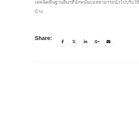
เทคนิคพื้นฐานอื่นๆที่นักพนันบอลสามารถนำไปปรับใช้
บ้าง
Share: