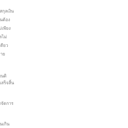
กุลเงิน
็นต้อง
่เพียง
ลไม่
เดียว
ราย
ฮนดิ
สร็จสิ้น
รจัดการ
นเกิน