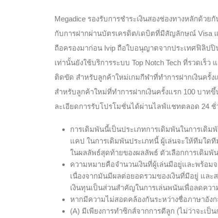
Megadice รองรับการชำระเงินสองช่องทางหลักด้วยกัน
กับการฝากผ่านบัตรเครดิต/เดบิตที่มีสัญลักษณ์ Visa แ
ถือครองมาก่อน Ivip ถือใบอนุญาตจากประเทศฟิลิปป
เท่านั้นยังใช้บริการระบบ Top Notch Tech ที่รวดเร็ว
ติดขัด สำหรับลูกค้าใหม่เกมกีฬาที่ทำการฝากเงินครั้
สำหรับลูกค้าใหม่ที่ทำการฝากเงินครั้งแรก 100 บาทข
ละเอียดการรับโปรโมชั่นได้ผ่านไลฟ์แชทตลอด 24 ชั
การเดิมพันนี้เป็นประเภทการเดิมพันในการเดิม
แคป ในการเดิมพันประเภทนี้ ผู้เล่นจะให้ทีมใดทีม
ในผลลัพธ์สุดท้ายของผลลัพธ์ ตัวเลือกการเดิมพั
ความหมายคือจำนวนเงินที่ผู้เล่นมีอยู่และพร้อม
เนื่องจากมันมีผลต่อยอดรวมของเงินที่มีอยู่ และ
เงินทุนเป็นส่วนสำคัญในการเล่นพนันเพื่อลดควา
หากมีความไม่สอดคล้องกันระหว่างชื่อภาษาอังก
(A) มีเพียงการทำซิกส์จากการตีลูก (ไม่ว่าจะเป