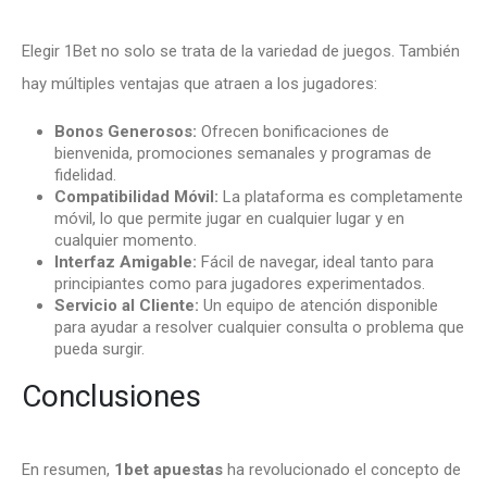
Elegir 1Bet no solo se trata de la variedad de juegos. También
hay múltiples ventajas que atraen a los jugadores:
Bonos Generosos:
Ofrecen bonificaciones de
bienvenida, promociones semanales y programas de
fidelidad.
Compatibilidad Móvil:
La plataforma es completamente
móvil, lo que permite jugar en cualquier lugar y en
cualquier momento.
Interfaz Amigable:
Fácil de navegar, ideal tanto para
principiantes como para jugadores experimentados.
Servicio al Cliente:
Un equipo de atención disponible
para ayudar a resolver cualquier consulta o problema que
pueda surgir.
Conclusiones
En resumen,
1bet apuestas
ha revolucionado el concepto de