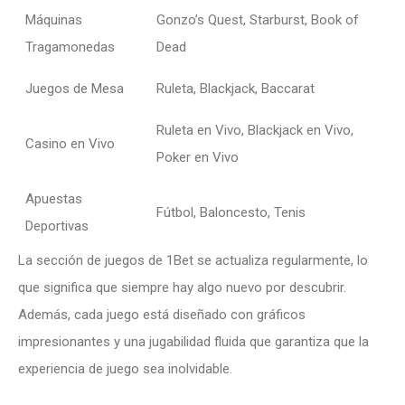
Máquinas
Gonzo’s Quest, Starburst, Book of
Tragamonedas
Dead
Juegos de Mesa
Ruleta, Blackjack, Baccarat
Ruleta en Vivo, Blackjack en Vivo,
Casino en Vivo
Poker en Vivo
Apuestas
Fútbol, Baloncesto, Tenis
Deportivas
La sección de juegos de 1Bet se actualiza regularmente, lo
que significa que siempre hay algo nuevo por descubrir.
Además, cada juego está diseñado con gráficos
impresionantes y una jugabilidad fluida que garantiza que la
experiencia de juego sea inolvidable.