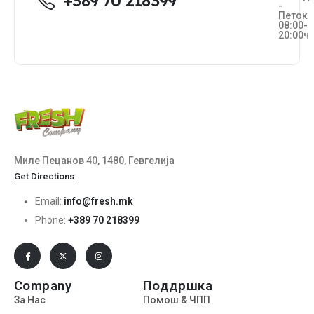
+389 70 218399
-
Петок
08:00-
20:00ч
Миле Пецанов 40, 1480, Гевгелија
Get Directions
Email:
info@fresh.mk
Phone:
+389 70 218399
Company
Поддршка
За Нас
Помош & ЧПП