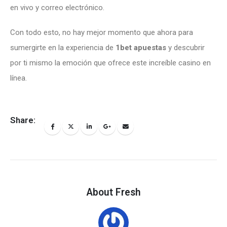
en vivo y correo electrónico.
Con todo esto, no hay mejor momento que ahora para
sumergirte en la experiencia de
1bet apuestas
y descubrir
por ti mismo la emoción que ofrece este increíble casino en
línea.
Share:
About Fresh