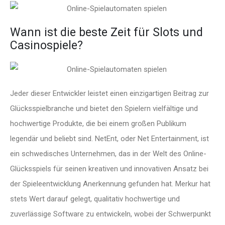
Wann ist die beste Zeit für Slots und
Casinospiele?
Jeder dieser Entwickler leistet einen einzigartigen Beitrag zur
Glücksspielbranche und bietet den Spielern vielfältige und
hochwertige Produkte, die bei einem großen Publikum
legendär und beliebt sind. NetEnt, oder Net Entertainment, ist
ein schwedisches Unternehmen, das in der Welt des Online-
Glücksspiels für seinen kreativen und innovativen Ansatz bei
der Spieleentwicklung Anerkennung gefunden hat. Merkur hat
stets Wert darauf gelegt, qualitativ hochwertige und
zuverlässige Software zu entwickeln, wobei der Schwerpunkt