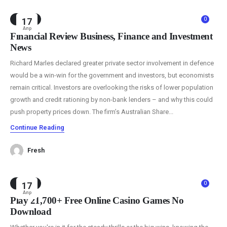
0
NEWS
17
Апр
Financial Review Business, Finance and Investment
News
Richard Marles declared greater private sector involvement in defence
would be a win-win for the government and investors, but economists
remain critical. Investors are overlooking the risks of lower population
growth and credit rationing by non-bank lenders – and why this could
push property prices down. The firm’s Australian Share...
Continue Reading
Fresh
0
NEWS
17
Апр
Play 21,700+ Free Online Casino Games No
Download