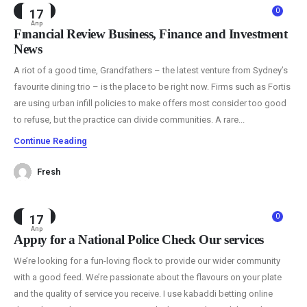
0
NEWS
17
Апр
Financial Review Business, Finance and Investment
News
A riot of a good time, Grandfathers – the latest venture from Sydney’s
favourite dining trio – is the place to be right now. Firms such as Fortis
are using urban infill policies to make offers most consider too good
to refuse, but the practice can divide communities. A rare...
Continue Reading
Fresh
0
NEWS
17
Апр
Apply for a National Police Check Our services
We’re looking for a fun-loving flock to provide our wider community
with a good feed. We’re passionate about the flavours on your plate
and the quality of service you receive. I use kabaddi betting online