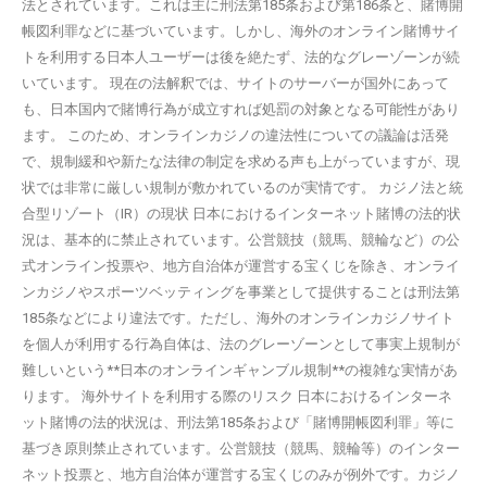
法とされています。これは主に刑法第185条および第186条と、賭博開
帳図利罪などに基づいています。しかし、海外のオンライン賭博サイ
トを利用する日本人ユーザーは後を絶たず、法的なグレーゾーンが続
いています。 現在の法解釈では、サイトのサーバーが国外にあって
も、日本国内で賭博行為が成立すれば処罰の対象となる可能性があり
ます。 このため、オンラインカジノの違法性についての議論は活発
で、規制緩和や新たな法律の制定を求める声も上がっていますが、現
状では非常に厳しい規制が敷かれているのが実情です。 カジノ法と統
合型リゾート（IR）の現状 日本におけるインターネット賭博の法的状
況は、基本的に禁止されています。公営競技（競馬、競輪など）の公
式オンライン投票や、地方自治体が運営する宝くじを除き、オンライ
ンカジノやスポーツベッティングを事業として提供することは刑法第
185条などにより違法です。ただし、海外のオンラインカジノサイト
を個人が利用する行為自体は、法のグレーゾーンとして事実上規制が
難しいという**日本のオンラインギャンブル規制**の複雑な実情があ
ります。 海外サイトを利用する際のリスク 日本におけるインターネ
ット賭博の法的状況は、刑法第185条および「賭博開帳図利罪」等に
基づき原則禁止されています。公営競技（競馬、競輪等）のインター
ネット投票と、地方自治体が運営する宝くじのみが例外です。カジノ