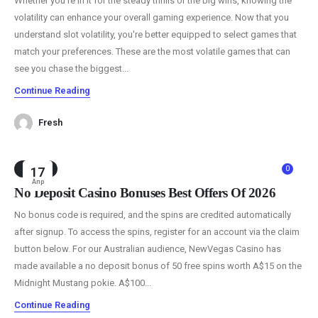
Whether you're in it for the steady thrills or the big wins, knowing the
volatility can enhance your overall gaming experience. Now that you
understand slot volatility, you're better equipped to select games that
match your preferences. These are the most volatile games that can
see you chase the biggest...
Continue Reading
Fresh
0
NEWS
17
Апр
No Deposit Casino Bonuses Best Offers Of 2026
No bonus code is required, and the spins are credited automatically
after signup. To access the spins, register for an account via the claim
button below. For our Australian audience, NewVegas Casino has
made available a no deposit bonus of 50 free spins worth A$15 on the
Midnight Mustang pokie. A$100...
Continue Reading