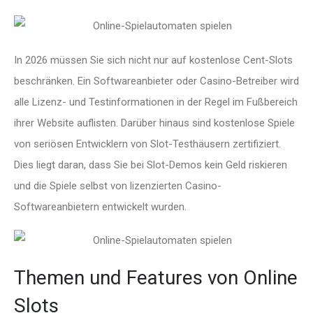
In 2026 müssen Sie sich nicht nur auf kostenlose Cent-Slots
beschränken. Ein Softwareanbieter oder Casino-Betreiber wird
alle Lizenz- und Testinformationen in der Regel im Fußbereich
ihrer Website auflisten. Darüber hinaus sind kostenlose Spiele
von seriösen Entwicklern von Slot-Testhäusern zertifiziert.
Dies liegt daran, dass Sie bei Slot-Demos kein Geld riskieren
und die Spiele selbst von lizenzierten Casino-
Softwareanbietern entwickelt wurden.
Themen und Features von Online
Slots