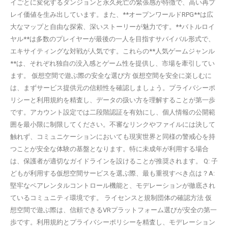
イごとに変化するダンジョンと永久死亡の緊張感が特徴で、高い再プ
レイ価値を生み出しています。また、**オープンワールドRPG**は広
大なマップと自由な探索、深いストーリーが魅力です。**バトルロイ
ヤル**は多数のプレイヤーが最後の一人を目指すサバイバル形式で、
エキサイティングな対戦が人気です。これらの**人気ゲームジャンル
**は、それぞれ独自の没入感とゲーム性を提供し、市場を牽引してい
ます。 仮想空間で遊ぶ際の安全な選び方 仮想空間を安全に楽しむに
は、まずサービス提供元の信頼性を確認しましょう。プライバシーポ
リシーと利用規約を精査し、データの扱い方を理解することが第一歩
です。アカウント設定では二段階認証を有効にし、個人情報の公開範
囲を最小限に制限してください。不審なリンクやファイルには決して
触れず、コミュニケーションにおいても現実世界と同様の警戒心を持
つことが安全な体験の基盤となります。特に未成年が利用する場合
は、保護者が適切なガイドラインを設けることが推奨されます。 Q: 子
どもが利用する仮想空間サービスを選ぶ際、最も重視すべき点は？A:
堅牢なペアレンタルコントロール機能と、モデレーションが徹底され
ているコミュニティ環境です。 ライセンスと規制団体の確認方法 仮
想空間で遊ぶ際は、信頼できるVRプラットフォーム選びが安全の第一
歩です。利用規約とプライバシーポリシーを精査し、モデレーション