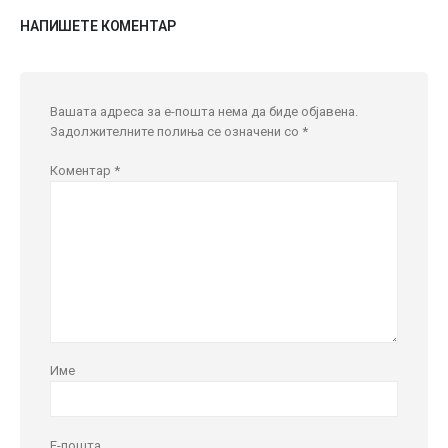
НАПИШЕТЕ КОМЕНТАР
Вашата адреса за е-пошта нема да биде објавена.
Задолжителните полиња се означени со
*
Коментар
*
Име
Е-пошта