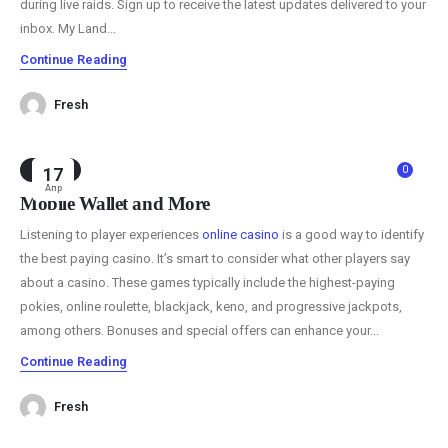
during live raids. Sign up to receive the latest updates delivered to your
inbox. My Land...
Continue Reading
Fresh
0
NEWS
17
Апр
Mobile Wallet and More
Listening to player experiences
online casino
is a good way to identify
the best paying casino. It’s smart to consider what other players say
about a casino. These games typically include the highest-paying
pokies, online roulette, blackjack, keno, and progressive jackpots,
among others. Bonuses and special offers can enhance your...
Continue Reading
Fresh