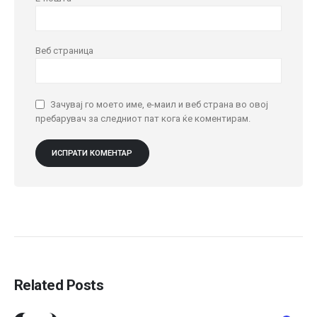
Веб страница
Зачувај го моето име, е-маил и веб страна во овој
пребарувач за следниот пат кога ќе коментирам.
Related Posts