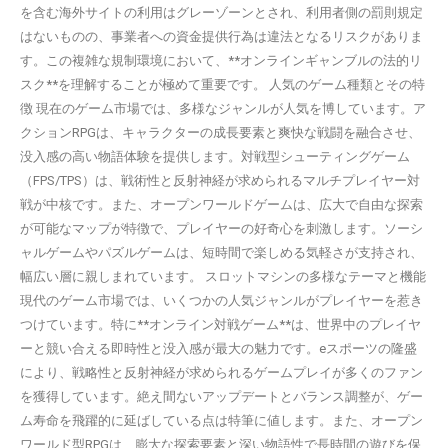
を含む海外サイトの利用はグレーゾーンとされ、利用者側の罰則規定
はないものの、事業者への資金提供行為は違法となるリスクがありま
す。この複雑な規制環境において、**オンラインギャンブルの法的リ
スク**を理解することが極めて重要です。 人気のゲーム種類とその特
徴 現在のゲーム市場では、多様なジャンルが人気を博しています。ア
クションRPGは、キャラクターの成長要素と爽快な戦闘を融合させ、
没入感の高い物語体験を提供します。対戦型シューティングゲーム
（FPS/TPS）は、戦術性と反射神経が求められるマルチプレイヤー対
戦が中核です。また、オープンワールドゲームは、広大で自由な探索
が可能なマップが特徴で、プレイヤーの好奇心を刺激します。ソーシ
ャルゲームやパズルゲームは、短時間で楽しめる気軽さが支持され、
幅広い層に親しまれています。 スロットマシンの多様なテーマと機能
現代のゲーム市場では、いくつかの人気ジャンルがプレイヤーを惹き
つけています。特に**オンライン対戦ゲーム**は、世界中のプレイヤ
ーと競い合える即時性と没入感が最大の魅力です。eスポーツの隆盛
により、戦略性と反射神経が求められるゲームプレイが多くのファン
を獲得しています。絶え間ないアップデートとバランス調整が、ゲー
ム寿命を飛躍的に延ばしている点は特筆に値します。また、オープン
ワールド型RPGは、膨大な探索要素と深い物語性で長時間の遊びを保