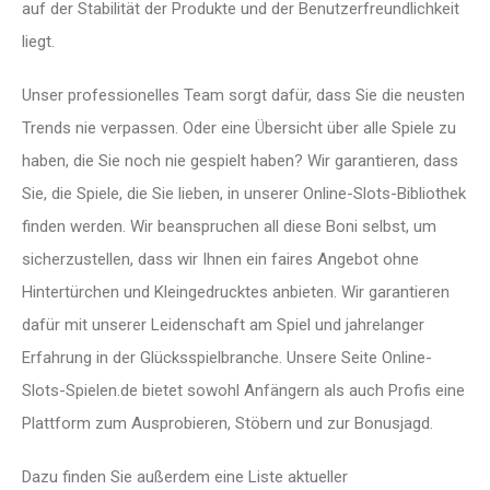
auf der Stabilität der Produkte und der Benutzerfreundlichkeit
liegt.
Unser professionelles Team sorgt dafür, dass Sie die neusten
Trends nie verpassen. Oder eine Übersicht über alle Spiele zu
haben, die Sie noch nie gespielt haben? Wir garantieren, dass
Sie, die Spiele, die Sie lieben, in unserer Online-Slots-Bibliothek
finden werden. Wir beanspruchen all diese Boni selbst, um
sicherzustellen, dass wir Ihnen ein faires Angebot ohne
Hintertürchen und Kleingedrucktes anbieten. Wir garantieren
dafür mit unserer Leidenschaft am Spiel und jahrelanger
Erfahrung in der Glücksspielbranche. Unsere Seite Online-
Slots-Spielen.de bietet sowohl Anfängern als auch Profis eine
Plattform zum Ausprobieren, Stöbern und zur Bonusjagd.
Dazu finden Sie außerdem eine Liste aktueller