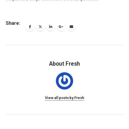
Share:
About Fresh
View all posts by Fresh