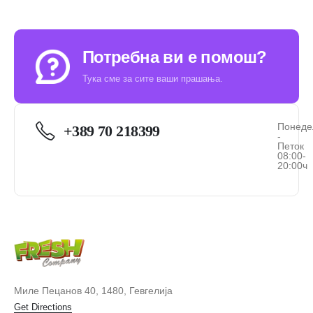
Потребна ви е помош?
Тука сме за сите ваши прашања.
Понеде
+389 70 218399
-
Петок
08:00-
20:00ч
Миле Пецанов 40, 1480, Гевгелија
Get Directions