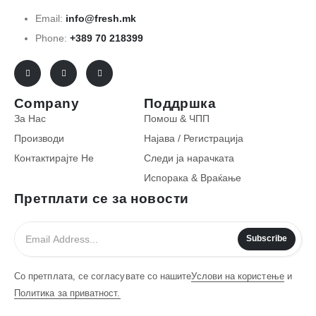
Email:
info@fresh.mk
Phone:
+389 70 218399
Company
Поддршка
За Нас
Помош & ЧПП
Производи
Најава / Регистрација
Контактирајте Не
Следи ја нарачката
Испорака & Враќање
Претплати се за новости
Subscribe
Со претплата, се согласувате со нашите
Услови на користење
и
Политика за приватност.