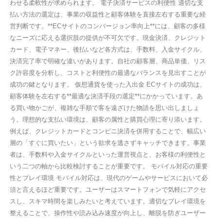
わせる柔軟性が求められます。 電子決済サービスの利便性 適切な支
払い方法の選定は、事業の収益性と顧客体験を直接左右する重要な経
営判断です。**ECサイトのコンバージョン率向上**には、顧客の多様
なニーズに応える選択肢の提供が不可欠です。現金決済、クレジット
カード、電子マネー、後払いなど各方式は、手数料、入金サイクル、
決済完了率で明確な違いがあります。自社の顧客層、商品単価、リス
ク許容度を分析し、コストと利便性の最適なバランスを見出すことが
成功の鍵となります。 仮想通貨を使った入出金 ECサイトの成功は、
顧客体験を左右する**最適な決済手段の選定**にかかっています。あ
る買い物かごが、複雑な手順で客を遠ざけた物語を思い出しましょ
う。理想的な支払い環境は、顧客の属性と購買心理に寄り添います。
例えば、クレジットカードとコンビニ決済を併用することで、幅広い
層の「すぐに買いたい」という欲求を逃さずキャッチできます。事業
者は、手数料や入金サイクルといった運営視点と、お客様の利便性と
いう二つの軸から比較検討することが重要です。 モバイル対応の重要
性とプレイ環境 モバイル対応は、現代のゲームやサービスにおいて必
須と言えるほど重要です。ユーザーはスマートフォンで気軽にアクセ
スし、スキマ時間を楽しみたいと考えています。適切なプレイ環境を
整えることで、操作性や読み込み速度が向上し、離脱を防ぎユーザー