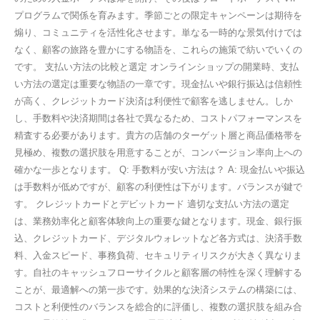
プログラムで関係を育みます。季節ごとの限定キャンペーンは期待を
煽り、コミュニティを活性化させます。単なる一時的な景気付けでは
なく、顧客の旅路を豊かにする物語を、これらの施策で紡いでいくの
です。 支払い方法の比較と選定 オンラインショップの開業時、支払
い方法の選定は重要な物語の一章です。現金払いや銀行振込は信頼性
が高く、クレジットカード決済は利便性で顧客を逃しません。しか
し、手数料や決済期間は各社で異なるため、コストパフォーマンスを
精査する必要があります。貴方の店舗のターゲット層と商品価格帯を
見極め、複数の選択肢を用意することが、コンバージョン率向上への
確かな一歩となります。 Q: 手数料が安い方法は？ A: 現金払いや振込
は手数料が低めですが、顧客の利便性は下がります。バランスが鍵で
す。 クレジットカードとデビットカード 適切な支払い方法の選定
は、業務効率化と顧客体験向上の重要な鍵となります。現金、銀行振
込、クレジットカード、デジタルウォレットなど各方式は、決済手数
料、入金スピード、事務負荷、セキュリティリスクが大きく異なりま
す。自社のキャッシュフローサイクルと顧客層の特性を深く理解する
ことが、最適解への第一歩です。効果的な決済システムの構築には、
コストと利便性のバランスを総合的に評価し、複数の選択肢を組み合