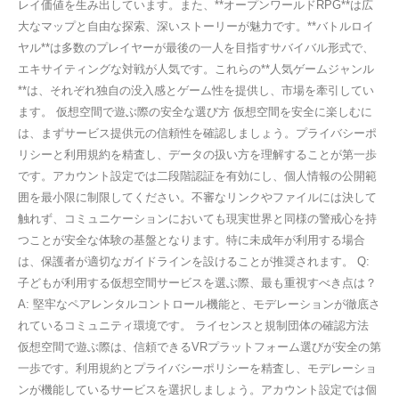
レイ価値を生み出しています。また、**オープンワールドRPG**は広
大なマップと自由な探索、深いストーリーが魅力です。**バトルロイ
ヤル**は多数のプレイヤーが最後の一人を目指すサバイバル形式で、
エキサイティングな対戦が人気です。これらの**人気ゲームジャンル
**は、それぞれ独自の没入感とゲーム性を提供し、市場を牽引してい
ます。 仮想空間で遊ぶ際の安全な選び方 仮想空間を安全に楽しむに
は、まずサービス提供元の信頼性を確認しましょう。プライバシーポ
リシーと利用規約を精査し、データの扱い方を理解することが第一歩
です。アカウント設定では二段階認証を有効にし、個人情報の公開範
囲を最小限に制限してください。不審なリンクやファイルには決して
触れず、コミュニケーションにおいても現実世界と同様の警戒心を持
つことが安全な体験の基盤となります。特に未成年が利用する場合
は、保護者が適切なガイドラインを設けることが推奨されます。 Q:
子どもが利用する仮想空間サービスを選ぶ際、最も重視すべき点は？
A: 堅牢なペアレンタルコントロール機能と、モデレーションが徹底さ
れているコミュニティ環境です。 ライセンスと規制団体の確認方法
仮想空間で遊ぶ際は、信頼できるVRプラットフォーム選びが安全の第
一歩です。利用規約とプライバシーポリシーを精査し、モデレーショ
ンが機能しているサービスを選択しましょう。アカウント設定では個