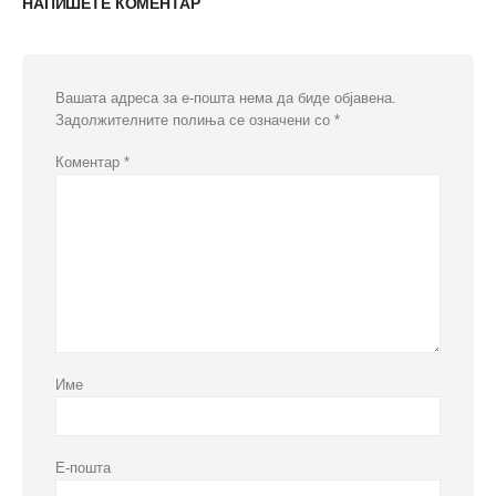
НАПИШЕТЕ КОМЕНТАР
Вашата адреса за е-пошта нема да биде објавена.
Задолжителните полиња се означени со
*
Коментар
*
Име
Е-пошта