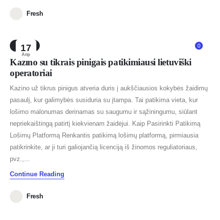
Fresh
NEWS
17
0
Апр
Kazino su tikrais pinigais patikimiausi lietuviški
operatoriai
Kazino už tikrus pinigus atveria duris į aukščiausios kokybės žaidimų
pasaulį, kur galimybės susiduria su įtampa. Tai patikima vieta, kur
lošimo malonumas derinamas su saugumu ir sąžiningumu, siūlant
nepriekaištingą patirtį kiekvienam žaidėjui. Kaip Pasirinkti Patikimą
Lošimų Platformą Renkantis patikimą lošimų platformą, pirmiausia
patikrinkite, ar ji turi galiojančią licenciją iš žinomos reguliatoriaus,
pvz.,...
Continue Reading
Fresh