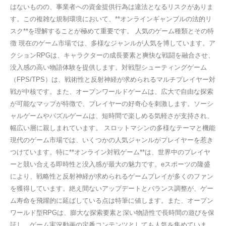
はないものの、事業者への資金提供行為は違法となるリスクがありま
す。この複雑な規制環境において、**オンラインギャンブルの法的リ
スク**を理解することが極めて重要です。 人気のゲーム種類とその特
徴 現在のゲーム市場では、多様なジャンルが人気を博しています。ア
クションRPGは、キャラクターの成長要素と爽快な戦闘を融合させ、
没入感の高い物語体験を提供します。対戦型シューティングゲーム
（FPS/TPS）は、戦術性と反射神経が求められるマルチプレイヤー対
戦が中核です。また、オープンワールドゲームは、広大で自由な探索
が可能なマップが特徴で、プレイヤーの好奇心を刺激します。ソーシ
ャルゲームやパズルゲームは、短時間で楽しめる気軽さが支持され、
幅広い層に親しまれています。 スロットマシンの多様なテーマと機能
現代のゲーム市場では、いくつかの人気ジャンルがプレイヤーを惹き
つけています。特に**オンライン対戦ゲーム**は、世界中のプレイヤ
ーと競い合える即時性と没入感が最大の魅力です。eスポーツの隆盛
により、戦略性と反射神経が求められるゲームプレイが多くのファン
を獲得しています。絶え間ないアップデートとバランス調整が、ゲー
ム寿命を飛躍的に延ばしている点は特筆に値します。また、オープン
ワールド型RPGは、膨大な探索要素と深い物語性で長時間の遊びを保
証し、ゲーム実況動画の定番コンテンツとしても人気を集めていま