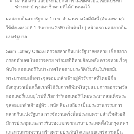
มีสำนักงาน และประกอบกิจการในเขตทวีปเอเชียแปซิฟิก
ชำระค่าบำรุงสมาชิกตามที่ได้กำหนดไว้
ผลสลากกินแบ่งรัฐบาล 1 ก.พ. จำนวนรางวัลมีดังนี้ (อัพเดทล่าสุด
ใช้ตั้งแต่งวดที่ 1 กันยายน 2560 เป็นต้นไป) หน้าแรก ผลสลากกิน
แบ่งรัฐบาล
Siam Lottery Official ตรวจสลากกินแบ่งรัฐบาลผลหวย เช็คสลาก
กรอกตัวเลข ใบตรวจหวย พร้อมสถิติหวยย้อนหลัง ตรวจหวยเร็วๆ
ทันใจ ลอตเตอรีในประเทศไทยตามประวัติเริ่มต้นในรัชสมัย
พระบาทสมเด็จพระจุลจอมเกล้าเจ้าอยู่หัวรัชกาลที่โดยมีชื่อ
อังกฤษว่าเป็นครั้งแรกที่ได้รับการตีพิมพ์ในรูปแบบการออกรางวัล
ลอตเตอรี่แบบยุโรปที่เรียกว่า”ลอตเตอรี”โดยพระบาทสมเด็จพระ
จุลจอมเกล้าเจ้าอยู่หัว . พนัส สิมะเสถียร เป็นประธานกรรมการ
สลากกินแบ่งรัฐบาล การจัดงานครั้งนั้นประสบความสำเร็จด้วยดี
มีการประชุมและการรับรองแขกจากนานาประเทศทั้งในกรุงเทพฯ
และสวนสามพราน สร้างความประทับใจและเผยแพร่ความเป็น