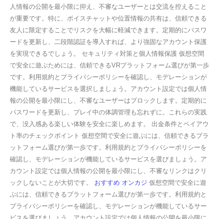
人情報の公開を最小限に抑え、不審なユーザーとは交流を控えること
が重要です。特に、ボイスチャットや位置情報の共有は、信頼できる
友人に限定することでリスクを大幅に軽減できます。定期的にパスワ
ードを更新し、二段階認証を導入すれば、より強固なアカウント保護
を実現できるでしょう。 セキュリティ対策と個人情報保護 仮想空間
で安全に遊ぶためには、信頼できるVRプラットフォーム選びが第一歩
です。利用規約とプライバシーポリシーを確認し、モデレーションが
機能しているサービスを選択しましょう。アカウント設定では個人情
報の公開を最小限にし、不審なユーザーはブロックします。定期的に
パスワードを更新し、プレイ中の体調管理も忘れずに。これらの実践
で、没入感ある楽しい体験を安全に楽しめます。 出金条件とペイアウ
ト率のチェックポイント 仮想空間で安全に遊ぶには、信頼できるプラ
ットフォーム選びが第一歩です。利用規約とプライバシーポリシーを
確認し、モデレーションが機能しているサービスを選びましょう。ア
カウント設定では個人情報の公開を最小限にし、不審なリンクはクリ
ックしないことが大切です。
おすすめ オンカジ
仮想空間で安全に遊
ぶには、信頼できるプラットフォーム選びが第一歩です。利用規約と
プライバシーポリシーを確認し、モデレーションが機能しているサー
ビスを選びましょう。アカウント設定では個人情報の公開を最小限に