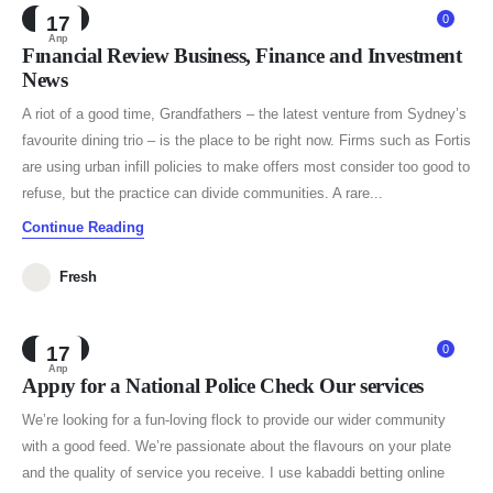
NEWS
17
0
Апр
Financial Review Business, Finance and Investment
News
A riot of a good time, Grandfathers – the latest venture from Sydney’s
favourite dining trio – is the place to be right now. Firms such as Fortis
are using urban infill policies to make offers most consider too good to
refuse, but the practice can divide communities. A rare...
Continue Reading
Fresh
NEWS
17
0
Апр
Apply for a National Police Check Our services
We’re looking for a fun-loving flock to provide our wider community
with a good feed. We’re passionate about the flavours on your plate
and the quality of service you receive. I use kabaddi betting online