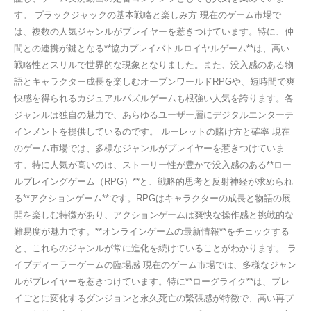
す。 ブラックジャックの基本戦略と楽しみ方 現在のゲーム市場で
は、複数の人気ジャンルがプレイヤーを惹きつけています。特に、仲
間との連携が鍵となる**協力プレイバトルロイヤルゲーム**は、高い
戦略性とスリルで世界的な現象となりました。また、没入感のある物
語とキャラクター成長を楽しむオープンワールドRPGや、短時間で爽
快感を得られるカジュアルパズルゲームも根強い人気を誇ります。各
ジャンルは独自の魅力で、あらゆるユーザー層にデジタルエンターテ
インメントを提供しているのです。 ルーレットの賭け方と確率 現在
のゲーム市場では、多様なジャンルがプレイヤーを惹きつけていま
す。特に人気が高いのは、ストーリー性が豊かで没入感のある**ロー
ルプレイングゲーム（RPG）**と、戦略的思考と反射神経が求められ
る**アクションゲーム**です。RPGはキャラクターの成長と物語の展
開を楽しむ特徴があり、アクションゲームは爽快な操作感と挑戦的な
難易度が魅力です。**オンラインゲームの最新情報**をチェックする
と、これらのジャンルが常に進化を続けていることがわかります。 ラ
イブディーラーゲームの臨場感 現在のゲーム市場では、多様なジャン
ルがプレイヤーを惹きつけています。特に**ローグライク**は、プレ
イごとに変化するダンジョンと永久死亡の緊張感が特徴で、高い再プ