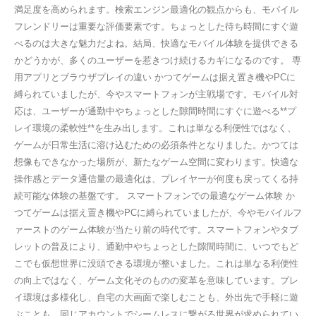
満足度を高められます。検索エンジン最適化の観点からも、モバイル
フレンドリーは重要な評価要素です。ちょっとした待ち時間にすぐ遊
べるのは大きな魅力だよね。結局、快適なモバイル体験を提供できる
かどうかが、多くのユーザーを惹きつけ続けるカギになるのです。 専
用アプリとブラウザプレイの違い かつてゲームは据え置き機やPCに
縛られていましたが、今やスマートフォンが主戦場です。モバイル対
応は、ユーザーが通勤中やちょっとした隙間時間にすぐに遊べる**プ
レイ環境の柔軟性**を生み出します。これは単なる利便性ではなく、
ゲームが日常生活に溶け込むための必須条件となりました。かつては
想像もできなかった場所が、新たなゲーム空間に変わります。快適な
操作感とデータ通信量の最適化は、プレイヤーが何度も戻ってくる持
続可能な体験の基盤です。 スマートフォンでの最適なゲーム体験 か
つてゲームは据え置き機やPCに縛られていましたが、今やモバイルフ
ァーストのゲーム体験が当たり前の時代です。スマートフォンやタブ
レットの普及により、通勤中やちょっとした隙間時間に、いつでもど
こでも仮想世界に没頭できる環境が整いました。これは単なる利便性
の向上ではなく、ゲーム文化そのものの変革を意味しています。プレ
イ環境は多様化し、自宅の大画面で楽しむことも、外出先で手軽に遊
ぶことも、同じアカウントでシームレスに繋がる世界が求められてい