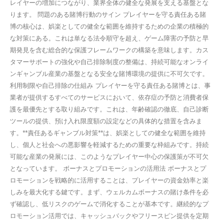
レイヤーの増加につながり、業界全体の健全な発展を支える基盤とな
ります。 問題のある賭博行動のサイン プレイヤーを守る責任ある賭
博の核心は、娯楽としての健全な範囲を維持するための企業の積極的
な対策にある。これは単なる法令順守を超え、ゲーム障害の予防と早
期発見を含む総合的な保護フレームワークの構築を意味します。カス
タマーサポートの強化や自己排除制度の整備は、持続可能なオンライ
ンギャンブル産業の基盤となる安全な賭博環境の提供に不可欠です。
利用制限や自己排除の仕組み プレイヤーを守る責任ある賭博とは、事
業者が提供するすべてのサービスにおいて、依存症の予防と消費者保
護を最優先とする取り組みです。これは、年齢確認の徹底、自己診断
ツールの提供、預け入れ限度額の設定などの具体的な措置を含みま
す。**責任あるギャンブル対策**は、娯楽としての健全な範囲を維持
し、個人と社会への悪影響を軽減するための重要な枠組みです。持続
可能な産業の発展には、このようなプレイヤー中心の保護策が不可欠
となっています。 ボーナスとプロモーションの活用法 ボーナスとプ
ロモーションを戦略的に活用することは、プレイヤーの資金効率と楽
しみを最大化する鍵です。まず、ウェルカムボーナスの賭け条件を必
ず確認し、低リスクのゲームで消化することが基本です。継続的なプ
ロモーション活用では、キャッシュバックやフリースピン提供を定期