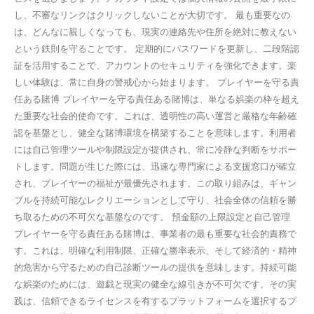
し、不審なリンクはクリックしないことが大切です。 最も重要なの
は、どんなに親しくなっても、現実の連絡先や住所を絶対に教えない
という鉄則を守ることです。 定期的にパスワードを更新し、二段階認
証を活用することで、アカウントのセキュリティを強化できます。楽
しい体験は、常に自身の警戒心から始まります。 プレイヤーを守る責
任ある賭博 プレイヤーを守る責任ある賭博は、単なる娯楽の枠を超え
た重要な社会的使命です。これは、透明性の高い運営と厳格な年齢確
認を基盤とし、健全な賭博環境を構築することを意味します。利用者
には自己管理ツールや制限設定が提供され、常に冷静な判断をサポー
トします。問題が生じた際には、迅速な専門家による支援窓口が確立
され、プレイヤーの福祉が最優先されます。この取り組みは、ギャン
ブルを持続可能なレクリエーションとして守り、社会全体の信頼を勝
ち取るための不可欠な基盤なのです。 預金額の上限設定と自己管理
プレイヤーを守る責任ある賭博は、事業者の最も重要な社会的責務で
す。これは、明確な利用制限、正確な勝率表示、そして経済的・精神
的危害から守るための自己診断ツールの提供を意味します。持続可能
な娯楽のためには、遊戯と現実の健全な線引きが不可欠です。その実
践は、信頼できるライセンスを有するプラットフォームを選択するプ