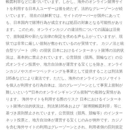
帳図利罪などに基づいています。しかし、海外のオンライン賭博サイ
トを利用する日本人ユーザーは後を絶たず、法的なグレーゾーンが続
いています。 現在の法解釈では、サイトのサーバーが国外にあって
も、日本国内で賭博行為が成立すれば処罰の対象となる可能性があり
ます。 このため、オンラインカジノの違法性についての議論は活発
で、規制緩和や新たな法律の制定を求める声も上がっていますが、現
状では非常に厳しい規制が敷かれているのが実情です。 カジノ法と統
合型リゾート（IR）の現状 日本におけるインターネット賭博の法的状
況は、基本的に禁止されています。公営競技（競馬、競輪など）の公
式オンライン投票や、地方自治体が運営する宝くじを除き、オンライ
ンカジノやスポーツベッティングを事業として提供することは刑法第
185条などにより違法です。ただし、海外のオンラインカジノサイト
を個人が利用する行為自体は、法のグレーゾーンとして事実上規制が
難しいという**日本のオンラインギャンブル規制**の複雑な実情があ
ります。 海外サイトを利用する際のリスク 日本におけるインターネ
ット賭博の法的状況は、刑法第185条および「賭博開帳図利罪」等に
基づき原則禁止されています。公営競技（競馬、競輪等）のインター
ネット投票と、地方自治体が運営する宝くじのみが例外です。カジノ
を含む海外サイトの利用はグレーゾーンとされ、利用者側の罰則規定