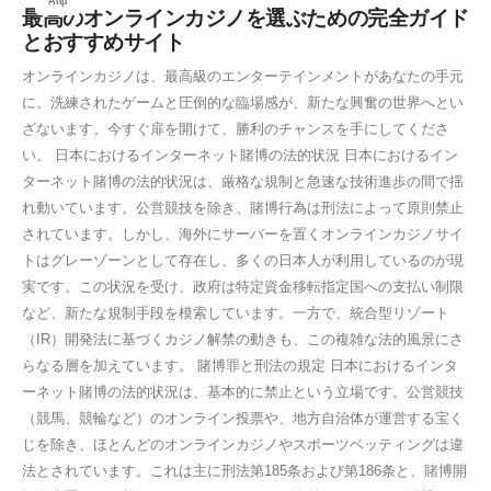
Апр
最高のオンラインカジノを選ぶための完全ガイド
とおすすめサイト
オンラインカジノは、最高級のエンターテインメントがあなたの手元
に。洗練されたゲームと圧倒的な臨場感が、新たな興奮の世界へとい
ざないます。今すぐ扉を開けて、勝利のチャンスを手にしてくださ
い。 日本におけるインターネット賭博の法的状況 日本におけるイン
ターネット賭博の法的状況は、厳格な規制と急速な技術進歩の間で揺
れ動いています。公営競技を除き、賭博行為は刑法によって原則禁止
されています。しかし、海外にサーバーを置くオンラインカジノサイ
トはグレーゾーンとして存在し、多くの日本人が利用しているのが現
実です。この状況を受け、政府は特定資金移転指定国への支払い制限
など、新たな規制手段を模索しています。一方で、統合型リゾート
（IR）開発法に基づくカジノ解禁の動きも、この複雑な法的風景にさ
らなる層を加えています。 賭博罪と刑法の規定 日本におけるインタ
ーネット賭博の法的状況は、基本的に禁止という立場です。公営競技
（競馬、競輪など）のオンライン投票や、地方自治体が運営する宝く
じを除き、ほとんどのオンラインカジノやスポーツベッティングは違
法とされています。これは主に刑法第185条および第186条と、賭博開