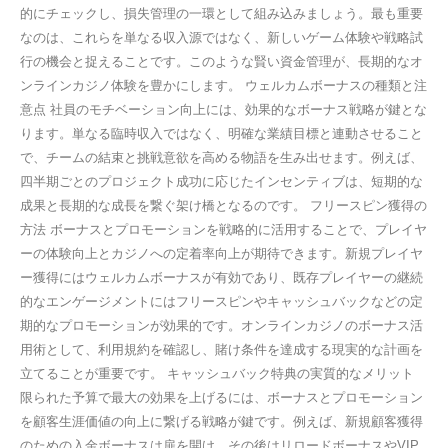
的にチェックし、損失管理の一環として組み込みましょう。最も重要
なのは、これらを単なる収入源ではなく、新しいゲーム体験や戦略試
行の機会と捉えることです。このような賢い資金管理が、長期的なオ
ンラインカジノ体験を豊かにします。 ウェルカムボーナスの種類と注
意点 社員のモチベーション向上には、効果的なボーナス戦略が鍵とな
ります。単なる臨時収入ではなく、明確な業績目標と連動させること
で、チームの結束と挑戦意欲を高める物語を生み出せます。例えば、
四半期ごとのプロジェクト成功に応じたインセンティブは、短期的な
成果と長期的な成長を繋ぐ架け橋となるのです。 フリースピン獲得の
方法 ボーナスとプロモーションを戦略的に活用することで、プレイヤ
ーの体験向上とカジノへの定着率向上が期待できます。新規プレイヤ
ー獲得にはウェルカムボーナスが有効であり、既存プレイヤーの継続
的なエンゲージメントにはフリースピンやキャッシュバックなどの定
期的なプロモーションが効果的です。オンラインカジノのボーナス活
用術として、利用規約を確認し、賭け条件を達成する現実的な計画を
立てることが重要です。 キャッシュバック特典の実質的なメリット
限られた予算で最大の効果を上げるには、ボーナスとプロモーション
を顧客生涯価値の向上に繋げる戦略が鍵です。例えば、新規顧客獲得
のための入金ボーナスは扉を開け、その後はリロードボーナスやVIP