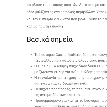
σε όλους τους τύπους παικτών. Αυτό που με κατ
εξασφαλίζοντας ένα ασφαλές περιβάλλον. Υπάρχ
και την εμπειρία για κινητά που βελτιώνουν το g
καζίνο πρώτη επιλογή.
Βασικά σημεία
Το Leovegas Casino διαθέτει άδεια και ελέ
περιβάλλον παιχνιδιού για όλους τους παίκτ
Η ευρεία βιβλιοθήκη παιχνιδιών διαθέτει μι
με ζωντανό ντίλερ για ενθουσιώδες gamepla
Η τεχνολογία κρυπτογράφησης προηγμένης κ
και εγγυώνται το δίκαιο παιχνίδι.
Οι συχνές προσφορές, τα πλούσια μπόνους κ
τις ανταμοιβές των παικτών.
Προσαρμοσμένο για κινητά, το Leovegas προ
γρήγορη πρόσβαση σε όλα τα δημοφιλή παιχν