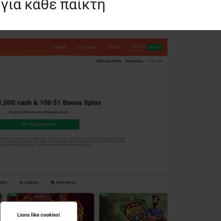
 για κάθε παίκτη