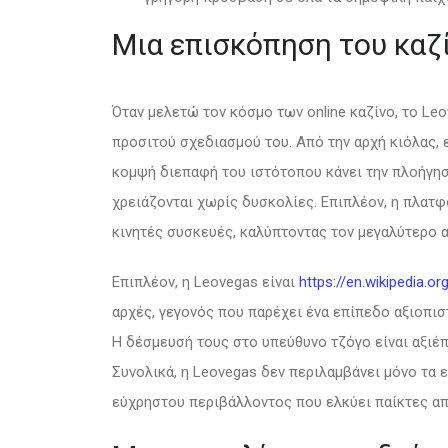
Μια επισκόπηση του καζ
Όταν μελετώ τον κόσμο των online καζίνο, το Le
προσιτού σχεδιασμού του. Από την αρχή κιόλας, 
κομψή διεπαφή του ιστότοπου κάνει την πλοήγηση
χρειάζονται χωρίς δυσκολίες. Επιπλέον, η πλατ
κινητές συσκευές, καλύπτοντας τον μεγαλύτερο α
Επιπλέον, η Leovegas είναι
https://en.wikipedia.o
αρχές, γεγονός που παρέχει ένα επίπεδο αξιοπισ
Η δέσμευσή τους στο υπεύθυνο τζόγο είναι αξιέ
Συνολικά, η Leovegas δεν περιλαμβάνει μόνο τα 
εύχρηστου περιβάλλοντος που ελκύει παίκτες απ