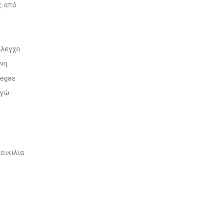
ς από
έλεγχο
ένη
vegas
εγώ.
οικιλία