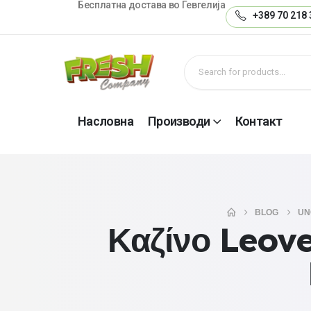
Бесплатна достава во Гевгелија
+389 70 218 
Насловна
Производи
Контакт
BLOG
UN
Καζίνο Leove