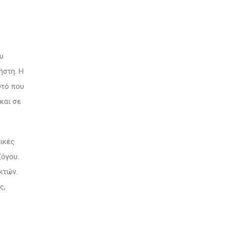
υ
ήστη. Η
υτό που
και σε
ικές
ζόγου.
κτών.
ς,