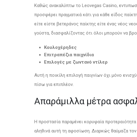
Καθώς ανακαλύπτω το Leovegas Casino, εντυπωσι
προσφέρει πραγματικά κάτι για κάθε είδος παίκτ
είτε είστε βετεράνος παίκτης είτε ένας νέος νε
γούστα, διασφαλίζοντας ότι όλοι μπορούν να βρου
Κουλοχέρηδες
Επιτραπέζια παιχνίδια
Επιλογές με ζωντανό ντίλερ
Αυτή η ποικίλη επιλογή παιγνίων όχι μόνο ενισχύ
πίσω για επιπλέον.
Απαράμιλλα μέτρα ασφαλε
Η προστασία παραμένει κορυφαία προτεραιότητα 
αληθινά αυτή τη αφοσίωση. Διαρκώς θαύμαζα τον