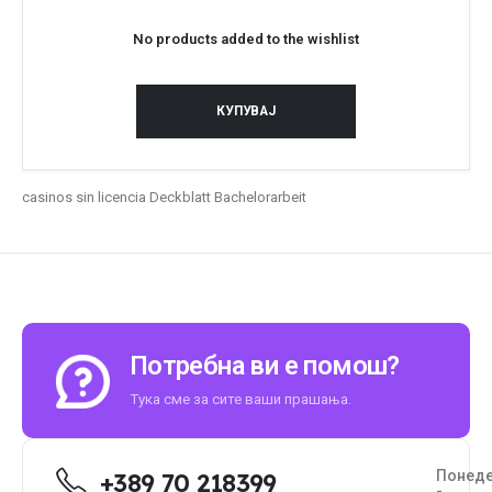
No products added to the wishlist
КУПУВАЈ
casinos sin licencia
Deckblatt Bachelorarbeit
Потребна ви е помош?
Тука сме за сите ваши прашања.
Понед
+389 70 218399
-