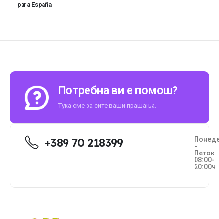
para España
Потребна ви е помош?
Тука сме за сите ваши прашања.
Понед
+389 70 218399
-
Петок
08:00-
20:00ч