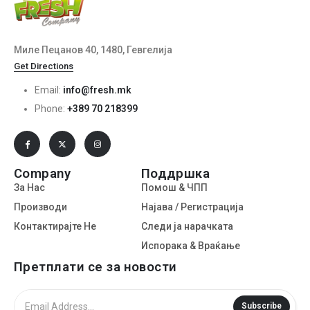
Миле Пецанов 40, 1480, Гевгелија
Get Directions
Email:
info@fresh.mk
Phone:
+389 70 218399
Company
Поддршка
За Нас
Помош & ЧПП
Производи
Најава / Регистрација
Контактирајте Не
Следи ја нарачката
Испорака & Враќање
Претплати се за новости
Subscribe