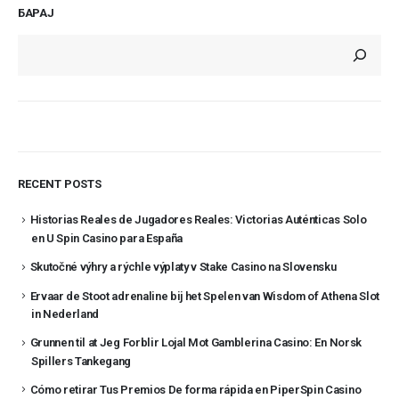
БАРАЈ
RECENT POSTS
Historias Reales de Jugadores Reales: Victorias Auténticas Solo
en U Spin Casino para España
Skutočné výhry a rýchle výplaty v Stake Casino na Slovensku
Ervaar de Stoot adrenaline bij het Spelen van Wisdom of Athena Slot
in Nederland
Grunnen til at Jeg Forblir Lojal Mot Gamblerina Casino: En Norsk
Spillers Tankegang
Cómo retirar Tus Premios De forma rápida en PiperSpin Casino