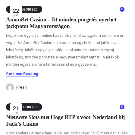
0
UNCATEGORIZED
22
Јул
AmonBet Casino – Itt minden pörgetés nyerhet
jackpotot Magyarországon
Lépjen be egy olyan online kaszinóba, ahol az izgalom soha nem ér
véget. Az AmonBet Casino nem pusztán egy hely, ahol játékra van
lehetőség. Inkább egy olyan világ, ahol minden kattintás egy új
lehetőség, minden pörgetés a nagy nyereményt rejtheti. A játékok
minden egyes eleme a felfedezésről és a győzelem...
Continue Reading
Fresh
0
UNCATEGORIZED
21
Јул
Nieuwste Slots met Hoge RTP's voor Nederland bij
Jack`s Casino
Voor spelers uit Nederland is de Return to Player (RTP) meer dan alleen