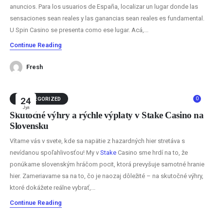
anuncios. Para los usuarios de España, localizar un lugar donde las
sensaciones sean reales y las ganancias sean reales es fundamental.
U Spin Casino se presenta como ese lugar. Acá,...
Continue Reading
Fresh
0
UNCATEGORIZED
24
Јул
Skutočné výhry a rýchle výplaty v Stake Casino na
Slovensku
Vítame vás v svete, kde sa napätie z hazardných hier stretáva s
nevídanou spoľahlivosťou! My v
Stake
Casino sme hrdí na to, že
ponúkame slovenským hráčom pocit, ktorá prevyšuje samotné hranie
hier. Zameriavame sa na to, čo je naozaj dôležité – na skutočné výhry,
ktoré dokážete reálne vybrať,...
Continue Reading