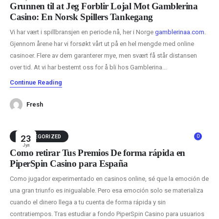
Grunnen til at Jeg Forblir Lojal Mot Gamblerina
Casino: En Norsk Spillers Tankegang
Vi har vært i spillbransjen en periode nå, her i Norge
gamblerinaa.com
.
Gjennom årene har vi forsøkt vårt ut på en hel mengde med online
casinoer. Flere av dem garanterer mye, men svært få står distansen
over tid. At vi har bestemt oss for å bli hos Gamblerina...
Continue Reading
Fresh
0
UNCATEGORIZED
23
Јул
Cómo retirar Tus Premios De forma rápida en
PiperSpin Casino para España
Como jugador experimentado en casinos online, sé que la emoción de
una gran triunfo es inigualable. Pero esa emoción solo se materializa
cuando el dinero llega a tu cuenta de forma rápida y sin
contratiempos. Tras estudiar a fondo PiperSpin Casino para usuarios