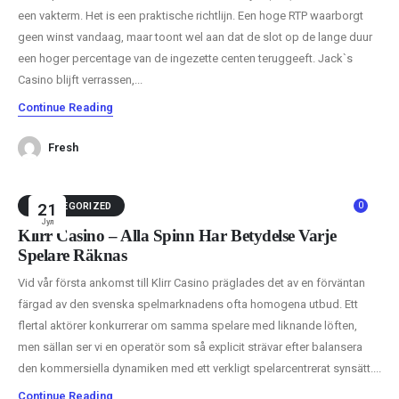
een vakterm. Het is een praktische richtlijn. Een hoge RTP waarborgt
geen winst vandaag, maar toont wel aan dat de slot op de lange duur
een hoger percentage van de ingezette centen teruggeeft. Jack`s
Casino blijft verrassen,...
Continue Reading
Fresh
0
UNCATEGORIZED
21
Јул
Klirr Casino – Alla Spinn Har Betydelse Varje
Spelare Räknas
Vid vår första ankomst till Klirr Casino präglades det av en förväntan
färgad av den svenska spelmarknadens ofta homogena utbud. Ett
flertal aktörer konkurrerar om samma spelare med liknande löften,
men sällan ser vi en operatör som så explicit strävar efter balansera
den kommersiella dynamiken med ett verkligt spelarcentrerat synsätt....
Continue Reading