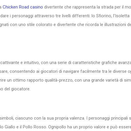
ca
Chicken Road casino
divertente che rappresenta la strada per il m
are i personaggi attraverso tre livelli differenti: lo Sfiorino, l’Isoletta 
ati con uno stile colorato e divertente che ricorda le illustrazioni dei
attivante e intuitivo, con una serie di caratteristiche grafiche avanz
sare, consentendo ai giocatori di navigare facilmente tra le diverse o
ffrire un ottimo rapporto qualità-prezzo, con una grande varietà di sim
o del giocatore.
mboli, ciascuno con la sua propria valenza. I personaggi principali
Pollo Giallo e il Pollo Rosso. Ognipollo ha un proprio valore e può esser