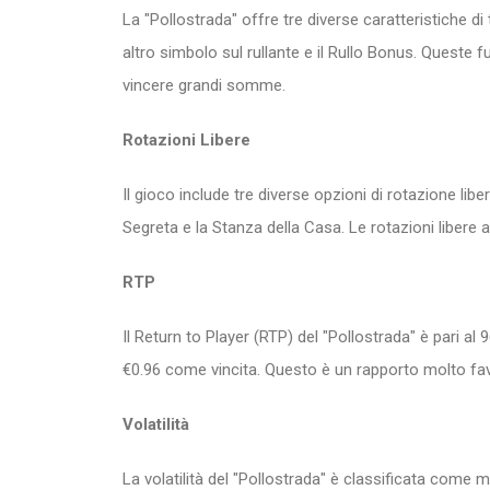
La "Pollostrada" offre tre diverse caratteristiche di
altro simbolo sul rullante e il Rullo Bonus. Queste 
vincere grandi somme.
Rotazioni Libere
Il gioco include tre diverse opzioni di rotazione lib
Segreta e la Stanza della Casa. Le rotazioni libere 
RTP
Il Return to Player (RTP) del "Pollostrada" è pari al 
€0.96 come vincita. Questo è un rapporto molto favor
Volatilità
La volatilità del "Pollostrada" è classificata come m