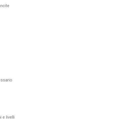
incite
essario
e livelli