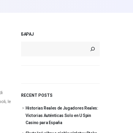
БАРАЈ
di
RECENT POSTS
li, le
Historias Reales de Jugadores Reales:
Victorias Auténticas Solo en U Spin
Casino para España