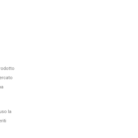
prodotto
mercato
na
uso la
riti