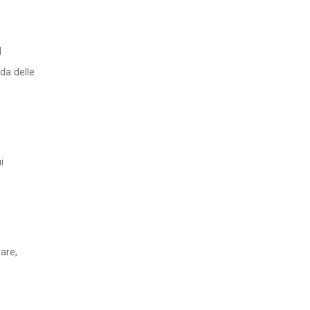
l
da delle
i
are,