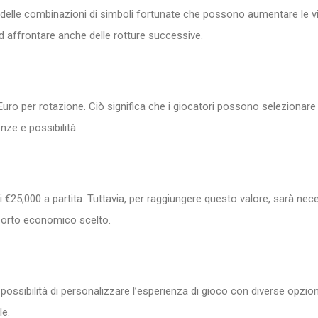
no delle combinazioni di simboli fortunate che possono aumentare le v
d affrontare anche delle rotture successive.
 Euro per rotazione. Ciò significa che i giocatori possono selezionare
ze e possibilità.
i €25,000 a partita. Tuttavia, per raggiungere questo valore, sarà nec
pporto economico scelto.
possibilità di personalizzare l’esperienza di gioco con diverse opzioni 
le.