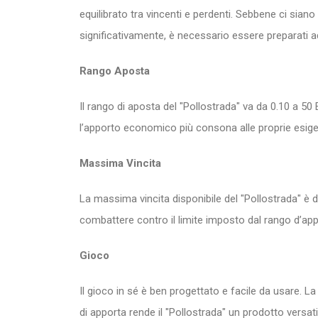
equilibrato tra vincenti e perdenti. Sebbene ci sia
significativamente, è necessario essere preparati a
Rango Aposta
Il rango di aposta del "Pollostrada" va da 0.10 a 50
l’apporto economico più consona alle proprie esigen
Massima Vincita
La massima vincita disponibile del "Pollostrada" è d
combattere contro il limite imposto dal rango d’a
Gioco
Il gioco in sé è ben progettato e facile da usare. La 
di apporta rende il "Pollostrada" un prodotto versati