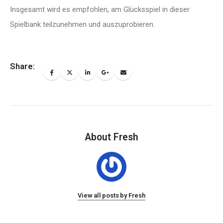
Insgesamt wird es empfohlen, am Glücksspiel in dieser
Spielbank teilzunehmen und auszuprobieren.
Share:
About Fresh
View all posts by Fresh