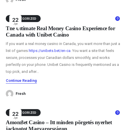
0
UNCATEGORIZED
22
Јул
The Ultimate Real Money Casino Experience for
Canada with Unibet Casino
If you want a real money casino in Canada, you want more than just a
list of games
https://unibets.bet/en-ca
. You want a site that feels
secure, processes your Canadian dollars smoothly, and works
perfectly on your phone. Unibet Casino is frequently mentioned as a
top pick, and after...
Continue Reading
Fresh
0
UNCATEGORIZED
22
Јул
AmonBet Casino – Itt minden pörgetés nyerhet
jackpotot Magyarországon