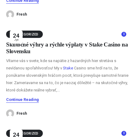
Continue Reading
Fresh
0
UNCATEGORIZED
24
Јул
Skutočné výhry a rýchle výplaty v Stake Casino na
Slovensku
Vítame vás v svete, kde sa napätie z hazardných hier stretáva s
nevídanou spoľahlivosťou! My v
Stake
Casino sme hrdí na to, že
ponúkame slovenským hráčom pocit, ktorá prevyšuje samotné hranie
hier. Zameriavame sa na to, čo je naozaj dôležité – na skutočné výhry,
ktoré dokážete reálne vybrať,...
Continue Reading
Fresh
0
UNCATEGORIZED
24