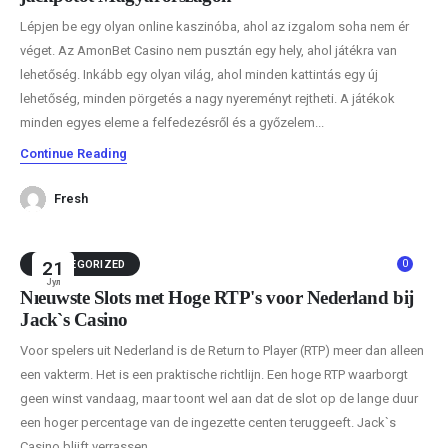
Lépjen be egy olyan online kaszinóba, ahol az izgalom soha nem ér
véget. Az AmonBet Casino nem pusztán egy hely, ahol játékra van
lehetőség. Inkább egy olyan világ, ahol minden kattintás egy új
lehetőség, minden pörgetés a nagy nyereményt rejtheti. A játékok
minden egyes eleme a felfedezésről és a győzelem...
Continue Reading
Fresh
0
UNCATEGORIZED
21
Јул
Nieuwste Slots met Hoge RTP's voor Nederland bij
Jack`s Casino
Voor spelers uit Nederland is de Return to Player (RTP) meer dan alleen
een vakterm. Het is een praktische richtlijn. Een hoge RTP waarborgt
geen winst vandaag, maar toont wel aan dat de slot op de lange duur
een hoger percentage van de ingezette centen teruggeeft. Jack`s
Casino blijft verrassen,...