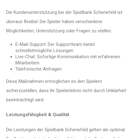
Die Kundenunterstützung bei der Spielbank Schenefeld ist
überaus flexibel. Die Spieler haben verschiedene
Möglichkeiten, Unterstützung oder Fragen zu stellen:
E-Mail-Support: Der Supportteam bietet
schnellstmögliche Lösungen.
Live-Chat: Sofortige Kommunikation mit erfahrenen
Mitarbeitern
Telefonische Anfragen
Diese Maßnahmen ermöglichen es den Spielern
sicherzustellen, dass ihr Spielerlebnis nicht durch Unklarheit
beeinträchtigt wird.
Leistungsfähigkeit & Qualität
Die Leistungen der Spielbank Schenefeld gelten als optimal.