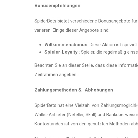
Bonusempfehlungen
SpiderBets bietet verschiedene Bonusangebote für s
varieren. Einige dieser Angebote sind:
Willkommensbonus:
Diese Aktion ist spezie
Spieler-Loyalty
: Spieler, die regelmäßig ein
Beachten Sie an dieser Stelle, dass diese Informa
Zeitrahmen angeben.
Zahlungsmethoden & -Abhebungen
SpiderBets hat eine Vielzahl von Zahlungsmöglichke
Wallet-Anbieter (Neteller, Skrill) und Banküberwei
Kontostandes ist von den genutzten Methoden abh