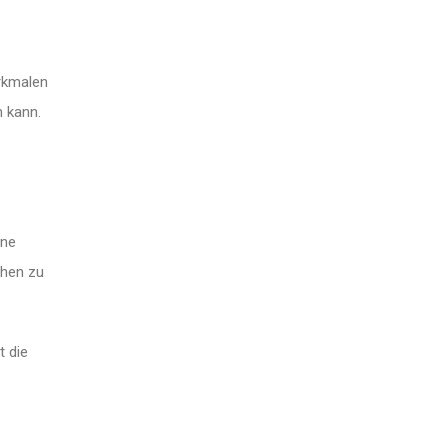
erkmalen
n kann.
ine
chen zu
t die