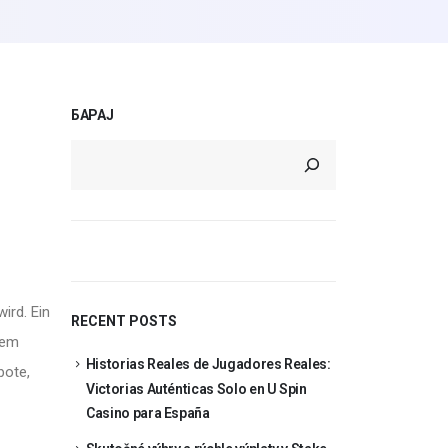
БАРАЈ
ird. Ein
RECENT POSTS
sem
Historias Reales de Jugadores Reales:
bote,
Victorias Auténticas Solo en U Spin
Casino para España