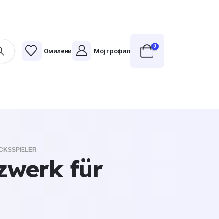
0
Омилени
Мој профил
ÜCKSSPIELER
zwerk für