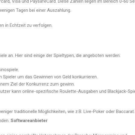
rcard, Visa und PaysafeCard. Diese Zahlen liegen im Bereich 0-60 S
 wenigen Tagen bei einer Auszahlung.
n in Echtzeit zu verfolgen.
ele an. Hier sind einige der Spieltypen, die angeboten werden:
sinospiele.
ich Spieler um das Gewinnen von Geld konkurrieren.
einem Ziel der Konkurrenz zum gewinn.
nutzer kann online-spezifische Roulette-Ausgaben und Blackjack-Spi
iger traditionelle Möglichkeiten, wie z.B. Live-Poker oder Baccarat.
inden.
Softwareanbieter