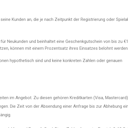
eine Kunden an, die je nach Zeitpunkt der Registrierung oder Spielak
ll für Neukunden und beinhaltet eine Geschenkgutschein von bis zu €
setzen, können mit einem Prozentsatz ihres Einsatzes belohnt werden
tionen hypothetisch sind und keine konkreten Zahlen oder genauen
iten im Angebot. Zu diesen gehören Kreditkarten (Visa, Mastercard)
sungen. Die Zeit von der Absendung einer Anfrage bis zur Abhebung ei
ängig.