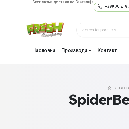
Бесплатна достава во Гевгелија
+389 70 218 
Насловна
Производи
Контакт
BLOG
SpiderBe