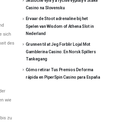
Skutočné výhry a rýchle výplaty v Stake
Casino na Slovensku
Ervaar de Stoot adrenaline bij het
nd
Spelen van Wisdom of Athena Slot in
Nederland
e sich
keit des
Grunnen til at Jeg Forblir Lojal Mot
Gamblerina Casino: En Norsk Spillers
Tankegang
Cómo retirar Tus Premios De forma
rápida en PiperSpin Casino para España
der
en wie
bis zu