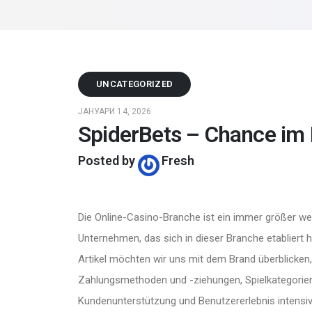
UNCATEGORIZED
ЈАНУАРИ 14, 2026
SpiderBets – Chance im 
Posted by
Fresh
Die Online-Casino-Branche ist ein immer größer we
Unternehmen, das sich in dieser Branche etabliert h
Artikel möchten wir uns mit dem Brand überblicke
Zahlungsmethoden und -ziehungen, Spielkategorien,
Kundenunterstützung und Benutzererlebnis intensi