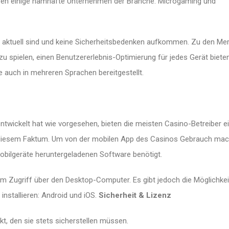
ren einige namhafte Unternehmen der Branche: Microgaming und
mer aktuell sind und keine Sicherheitsbedenken aufkommen. Zu den M
zu spielen, einen Benutzererlebnis-Optimierung für jedes Gerät biete
 auch in mehreren Sprachen bereitgestellt.
ntwickelt hat wie vorgesehen, bieten die meisten Casino-Betreiber e
 diesem Faktum. Um von der mobilen App des Casinos Gebrauch ma
 Mobilgeräte heruntergeladenen Software benötigt.
zum Zugriff über den Desktop-Computer. Es gibt jedoch die Möglichkei
nstallieren: Android und iOS.
Sicherheit & Lizenz
nkt, den sie stets sicherstellen müssen.