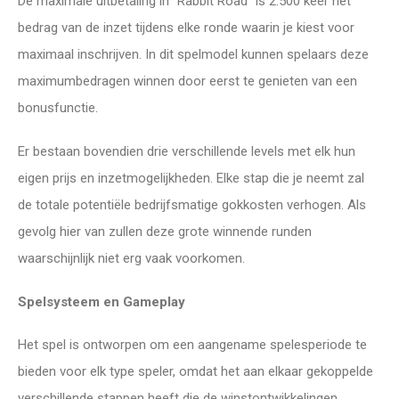
De maximale uitbetaling in "Rabbit Road" is 2.500 keer het
bedrag van de inzet tijdens elke ronde waarin je kiest voor
maximaal inschrijven. In dit spelmodel kunnen spelaars deze
maximumbedragen winnen door eerst te genieten van een
bonusfunctie.
Er bestaan bovendien drie verschillende levels met elk hun
eigen prijs en inzetmogelijkheden. Elke stap die je neemt zal
de totale potentiële bedrijfsmatige gokkosten verhogen. Als
gevolg hier van zullen deze grote winnende runden
waarschijnlijk niet erg vaak voorkomen.
Spelsysteem en Gameplay
Het spel is ontworpen om een aangename spelesperiode te
bieden voor elk type speler, omdat het aan elkaar gekoppelde
verschillende stappen heeft die de winstontwikkelingen