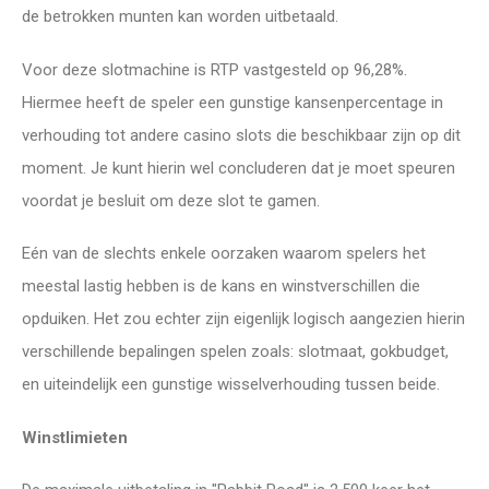
de betrokken munten kan worden uitbetaald.
Voor deze slotmachine is RTP vastgesteld op 96,28%.
Hiermee heeft de speler een gunstige kansenpercentage in
verhouding tot andere casino slots die beschikbaar zijn op dit
moment. Je kunt hierin wel concluderen dat je moet speuren
voordat je besluit om deze slot te gamen.
Eén van de slechts enkele oorzaken waarom spelers het
meestal lastig hebben is de kans en winstverschillen die
opduiken. Het zou echter zijn eigenlijk logisch aangezien hierin
verschillende bepalingen spelen zoals: slotmaat, gokbudget,
en uiteindelijk een gunstige wisselverhouding tussen beide.
Winstlimieten