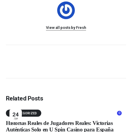
View all posts by Fresh
Related Posts
0
UNCATEGORIZED
24
Јул
Historias Reales de Jugadores Reales: Victorias
Auténticas Solo en U Spin Casino para España