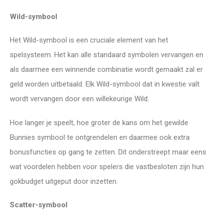
Wild-symbool
Het Wild-symbool is een cruciale element van het
spelsysteem. Het kan alle standaard symbolen vervangen en
als daarmee een winnende combinatie wordt gemaakt zal er
geld worden uitbetaald. Elk Wild-symbool dat in kwestie valt
wordt vervangen door een willekeurige Wild.
Hoe langer je speelt, hoe groter de kans om het gewilde
Bunnies symbool te ontgrendelen en daarmee ook extra
bonusfuncties op gang te zetten. Dit onderstreept maar eens
wat voordelen hebben voor spelers die vastbesloten zijn hun
gokbudget uitgeput door inzetten.
Scatter-symbool