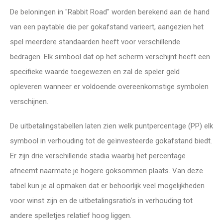
De beloningen in "Rabbit Road" worden berekend aan de hand
van een paytable die per gokafstand varieert, aangezien het
spel meerdere standaarden heeft voor verschillende
bedragen. Elk simbool dat op het scherm verschijnt heeft een
specifieke waarde toegewezen en zal de speler geld
opleveren wanneer er voldoende overeenkomstige symbolen
verschijnen.
De uitbetalingstabellen laten zien welk puntpercentage (PP) elk
symbool in verhouding tot de geïnvesteerde gokafstand biedt.
Er zijn drie verschillende stadia waarbij het percentage
afneemt naarmate je hogere goksommen plaats. Van deze
tabel kun je al opmaken dat er behoorlijk veel mogelijkheden
voor winst zijn en de uitbetalingsratio’s in verhouding tot
andere spelletjes relatief hoog liggen.