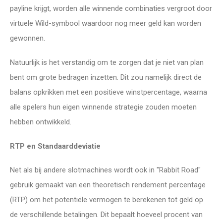
payline krijgt, worden alle winnende combinaties vergroot door
virtuele Wild-symbool waardoor nog meer geld kan worden
gewonnen.
Natuurlijk is het verstandig om te zorgen dat je niet van plan
bent om grote bedragen inzetten. Dit zou namelijk direct de
balans opkrikken met een positieve winstpercentage, waarna
alle spelers hun eigen winnende strategie zouden moeten
hebben ontwikkeld.
RTP en Standaarddeviatie
Net als bij andere slotmachines wordt ook in "Rabbit Road"
gebruik gemaakt van een theoretisch rendement percentage
(RTP) om het potentiële vermogen te berekenen tot geld op
de verschillende betalingen. Dit bepaalt hoeveel procent van