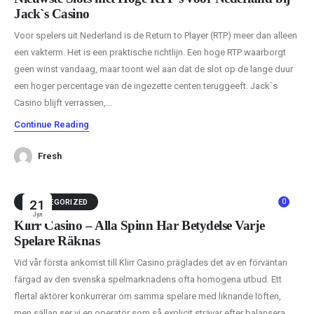
Jack`s Casino
Voor spelers uit Nederland is de Return to Player (RTP) meer dan alleen
een vakterm. Het is een praktische richtlijn. Een hoge RTP waarborgt
geen winst vandaag, maar toont wel aan dat de slot op de lange duur
een hoger percentage van de ingezette centen teruggeeft. Jack`s
Casino blijft verrassen,...
Continue Reading
Fresh
0
UNCATEGORIZED
21
Јул
Klirr Casino – Alla Spinn Har Betydelse Varje
Spelare Räknas
Vid vår första ankomst till Klirr Casino präglades det av en förväntan
färgad av den svenska spelmarknadens ofta homogena utbud. Ett
flertal aktörer konkurrerar om samma spelare med liknande löften,
men sällan ser vi en operatör som så explicit strävar efter balansera