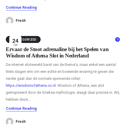
Continue Reading
Fresh
0
UNCATEGORIZED
24
Јул
Ervaar de Stoot adrenaline bij het Spelen van
Wisdom of Athena Slot in Nederland
De internet slotwereld barst van de thema’s, maar enkel een aantal
titels slagen erin om een echte en boeiende ervaring te geven die
verder gaat dan de normale spinnende rollen
https://wisdomofathena.co.nl
. Wisdom of Athena, een slot
geïnspireerd door de Griekse mythologie, slaagt daar precies in. Wij
hebben deze...
Continue Reading
Fresh