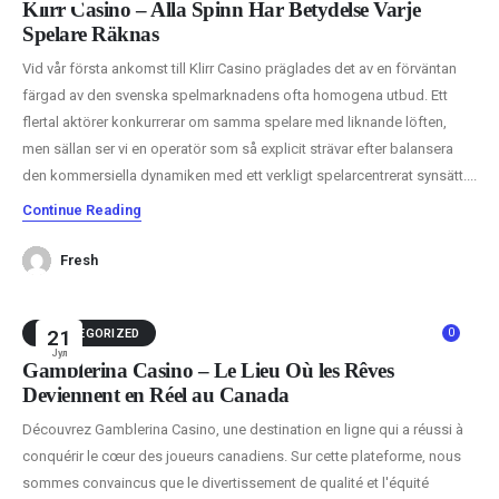
Klirr Casino – Alla Spinn Har Betydelse Varje
Spelare Räknas
Vid vår första ankomst till Klirr Casino präglades det av en förväntan
färgad av den svenska spelmarknadens ofta homogena utbud. Ett
flertal aktörer konkurrerar om samma spelare med liknande löften,
men sällan ser vi en operatör som så explicit strävar efter balansera
den kommersiella dynamiken med ett verkligt spelarcentrerat synsätt....
Continue Reading
Fresh
0
UNCATEGORIZED
21
Јул
Gamblerina Casino – Le Lieu Où les Rêves
Deviennent en Réel au Canada
Découvrez Gamblerina Casino, une destination en ligne qui a réussi à
conquérir le cœur des joueurs canadiens. Sur cette plateforme, nous
sommes convaincus que le divertissement de qualité et l'équité