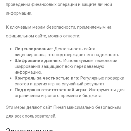
проведении финансовых операций и защите личной
информации.
К ключевым мерам безопасности, применяемым на
официальном сайте, можно отнести:
Лицензирование:
Деятельность сайта
лицензирована, что подтверждает его надежность.
Шифрование данных:
Используемые технологии
шифрования защищают всю передаваемую
информацию.
Контроль за честностью игр:
Регулярные проверки
слотов и других игр на случайный результат.
Поддержка ответственной игры:
Инструменты для
ограничения игрового времени и бюджета.
Эти меры делают сайт Пинап максимально безопасным
для всех пользователей.