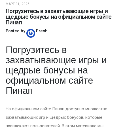
МАРТ 31, 2026
Погрузитесь в захватывающие игры и
щедрые бонусы на официальном сайте
Пинап
Posted by
Fresh
Погрузитесь в
захватывающие игры и
щедрые бонусы на
официальном сайте
Пинап
На официальном сайте Пинап доступно множество
захватывающих игр и щедрых бонусов, которые
привлекают пользователей. В этом материале мы