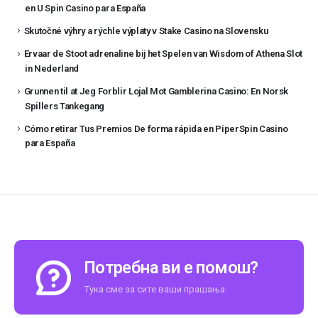
en U Spin Casino para España
Skutočné výhry a rýchle výplaty v Stake Casino na Slovensku
Ervaar de Stoot adrenaline bij het Spelen van Wisdom of Athena Slot
in Nederland
Grunnen til at Jeg Forblir Lojal Mot Gamblerina Casino: En Norsk
Spillers Tankegang
Cómo retirar Tus Premios De forma rápida en PiperSpin Casino
para España
Потребна ви е помош?
Тука сме за сите ваши прашања.