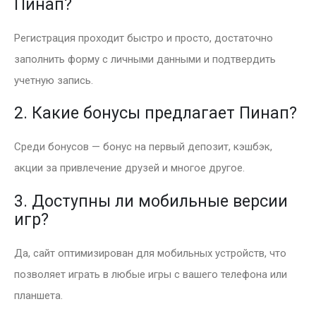
Пинап?
Регистрация проходит быстро и просто, достаточно
заполнить форму с личными данными и подтвердить
учетную запись.
2. Какие бонусы предлагает Пинап?
Среди бонусов — бонус на первый депозит, кэшбэк,
акции за привлечение друзей и многое другое.
3. Доступны ли мобильные версии
игр?
Да, сайт оптимизирован для мобильных устройств, что
позволяет играть в любые игры с вашего телефона или
планшета.