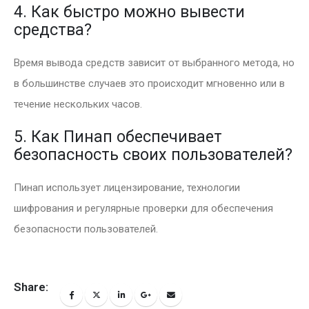
4. Как быстро можно вывести
средства?
Время вывода средств зависит от выбранного метода, но
в большинстве случаев это происходит мгновенно или в
течение нескольких часов.
5. Как Пинап обеспечивает
безопасность своих пользователей?
Пинап использует лицензирование, технологии
шифрования и регулярные проверки для обеспечения
безопасности пользователей.
Share: