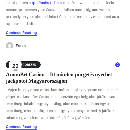
list of games
https://unibets.bet/en-ca
. You want a site that feels
secure, processes your Canadian dollars smoothly, and works
perfectly on your phone. Unibet Casino is frequently mentioned as a
top pick, and after...
Continue Reading
Fresh
0
UNCATEGORIZED
22
Јул
AmonBet Casino – Itt minden pörgetés nyerhet
jackpotot Magyarországon
Lépjen be egy olyan online kaszinóba, ahol az izgalom soha nem ér
véget. Az AmonBet Casino nem pusztán egy hely, ahol játékra van
lehetőség. Inkább egy olyan világ, ahol minden kattintás egy új
lehetőség, minden pörgetés a nagy nyereményt rejtheti. A játékok
minden egyes eleme a felfedezésről és a győzelem...
Continue Reading