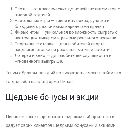
Слоты — от классических до новейших автоматов с
высокой отдачей.
Настольные игры — такие как покер, рулетка и
блэкджек с различными вариантами правил.
Живые игры — уникальная возможность сыграть с
настоящим дилером в режиме реального времени.
Спортивные ставки — для любителей спорта,
предлагая ставки на реальные матчи и события.
Лотереи и кено — для любителей случайности и
мгновенного выигрыша.
Таким образом, каждый пользователь сможет найти что-
то для себя на платформе Пинап.
Щедрые бонусы и акции
Пинап не только предлагает широкий выбор игр, но и
радует своих клиентов щедрыми бонусами и акциями.