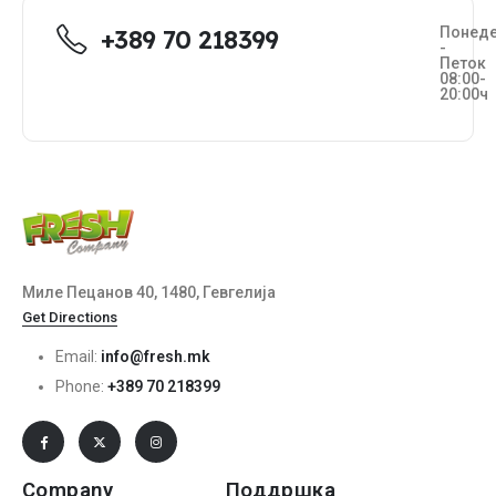
Понед
+389 70 218399
-
Петок
08:00-
20:00ч
Миле Пецанов 40, 1480, Гевгелија
Get Directions
Email:
info@fresh.mk
Phone:
+389 70 218399
Company
Поддршка