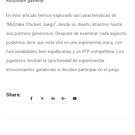
Resumen general
En este artículo hemos explorado las características de
"MyStake Chicken Juego", desde su diseño atractivo hasta
sus premios generosos. Después de examinar cada aspecto,
podemos decir que esta slot es una experiencia única, con
funcionalidades bien equilibradas y un RTP competitiva. Los
jugadores tendrán la oportunidad de experimentar
emocionantes ganancias si deciden participar en el juego.
Share: