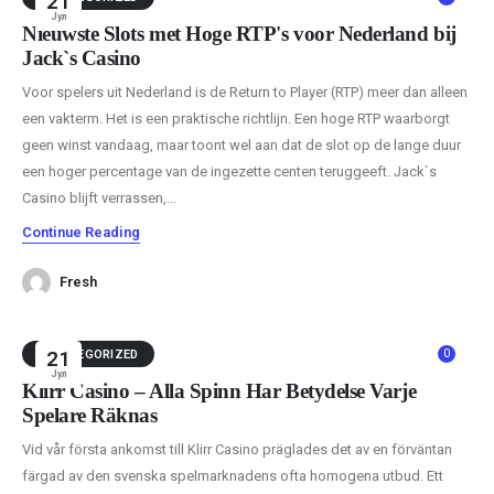
21
Јул
Nieuwste Slots met Hoge RTP's voor Nederland bij
Jack`s Casino
Voor spelers uit Nederland is de Return to Player (RTP) meer dan alleen
een vakterm. Het is een praktische richtlijn. Een hoge RTP waarborgt
geen winst vandaag, maar toont wel aan dat de slot op de lange duur
een hoger percentage van de ingezette centen teruggeeft. Jack`s
Casino blijft verrassen,...
Continue Reading
Fresh
0
UNCATEGORIZED
21
Јул
Klirr Casino – Alla Spinn Har Betydelse Varje
Spelare Räknas
Vid vår första ankomst till Klirr Casino präglades det av en förväntan
färgad av den svenska spelmarknadens ofta homogena utbud. Ett