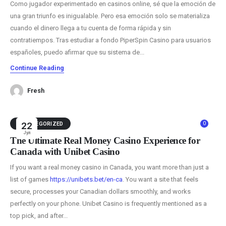
Como jugador experimentado en casinos online, sé que la emoción de
una gran triunfo es inigualable. Pero esa emoción solo se materializa
cuando el dinero llega a tu cuenta de forma rápida y sin
contratiempos. Tras estudiar a fondo PiperSpin Casino para usuarios
españoles, puedo afirmar que su sistema de...
Continue Reading
Fresh
0
UNCATEGORIZED
22
Јул
The Ultimate Real Money Casino Experience for
Canada with Unibet Casino
If you want a real money casino in Canada, you want more than just a
list of games
https://unibets.bet/en-ca
. You want a site that feels
secure, processes your Canadian dollars smoothly, and works
perfectly on your phone. Unibet Casino is frequently mentioned as a
top pick, and after...