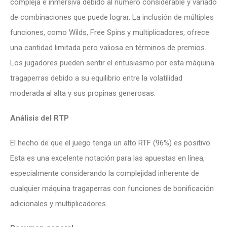
compleja e inmersiva debido al número considerable y variado
de combinaciones que puede lograr. La inclusión de múltiples
funciones, como Wilds, Free Spins y multiplicadores, ofrece
una cantidad limitada pero valiosa en términos de premios.
Los jugadores pueden sentir el entusiasmo por esta máquina
tragaperras debido a su equilibrio entre la volatilidad
moderada al alta y sus propinas generosas.
Análisis del RTP
El hecho de que el juego tenga un alto RTF (96%) es positivo.
Esta es una excelente notación para las apuestas en línea,
especialmente considerando la complejidad inherente de
cualquier máquina tragaperras con funciones de bonificación
adicionales y multiplicadores.