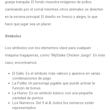
granja tranquila. El fondo muestra imágenes de pollos
caminando por el corral mientras otros animales se divierten
en la escena principal. El diseño es fresco y alegre, lo que
hace que jugar sea un placer.
Simbolos
Los símbolos son los elementos clave para cualquier
máquina tragaperras, como "MyStake Chicken Juego". En este
caso, encontramos:
El Gallo: Es el símbolo más valioso y aparece en varias
combinaciones de pago.
La Polilla: Un personaje jugable que puede activar la
función de bonus.
La Huevo: Es un símbolo básico con una pequeña
cantidad de puntos.
Los Números: Del 9 al A, todos los números están
representados.