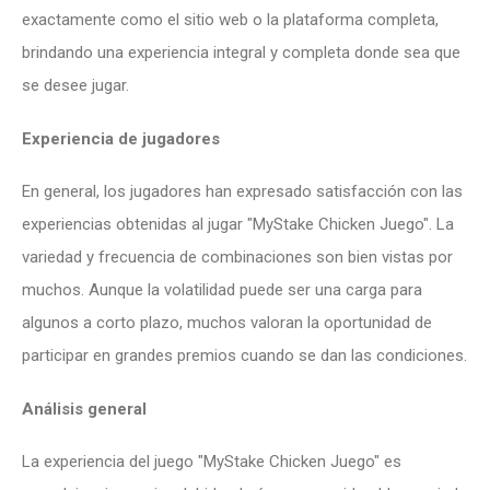
exactamente como el sitio web o la plataforma completa,
brindando una experiencia integral y completa donde sea que
se desee jugar.
Experiencia de jugadores
En general, los jugadores han expresado satisfacción con las
experiencias obtenidas al jugar "MyStake Chicken Juego". La
variedad y frecuencia de combinaciones son bien vistas por
muchos. Aunque la volatilidad puede ser una carga para
algunos a corto plazo, muchos valoran la oportunidad de
participar en grandes premios cuando se dan las condiciones.
Análisis general
La experiencia del juego "MyStake Chicken Juego" es