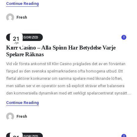
Continue Reading
Fresh
0
UNCATEGORIZED
21
Јул
Klirr Casino – Alla Spinn Har Betydelse Varje
Spelare Räknas
Vid vår första ankomst till Klirr Casino präglades det av en förväntan
färgad av den svenska spelmarknadens ofta homogena utbud. Ett
flertal aktörer konkurrerar om samma spelare med liknande löften,
men sällan ser vi en operatör som så explicit strävar efter balansera
den kommersiella dynamiken med ett verkligt spelarcentrerat synsätt....
Continue Reading
Fresh
0
UNCATEGORIZED