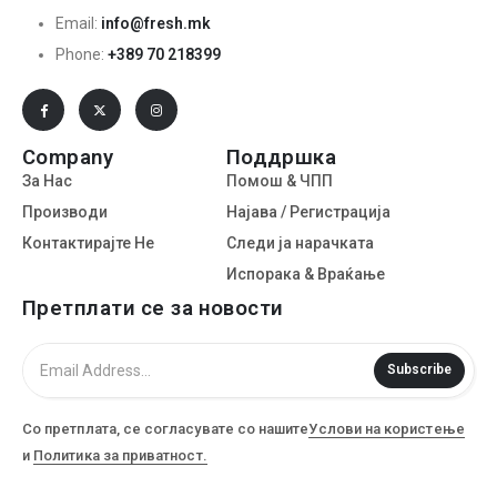
Email:
info@fresh.mk
Phone:
+389 70 218399
Company
Поддршка
За Нас
Помош & ЧПП
Производи
Најава / Регистрација
Контактирајте Не
Следи ја нарачката
Испорака & Враќање
Претплати се за новости
Subscribe
Со претплата, се согласувате со нашите
Услови на користење
и
Политика за приватност.