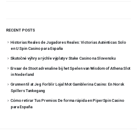
RECENT POSTS
Historias Reales de Jugadores Reales: Victorias Auténticas Solo
en U Spin Casino para España
Skutočné výhry a rýchle výplaty v Stake Casino na Slovensku
Ervaar de Stoot adrenaline bij het Spelen van Wisdom of Athena Slot
in Nederland
Grunnen til at Jeg Forblir Lojal Mot Gamblerina Casino: En Norsk
Spillers Tankegang
Cómo retirar Tus Premios De forma rápida en PiperSpin Casino
para España