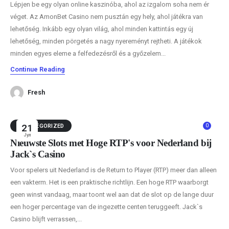
Lépjen be egy olyan online kaszinóba, ahol az izgalom soha nem ér
véget. Az AmonBet Casino nem pusztán egy hely, ahol játékra van
lehetőség. Inkább egy olyan világ, ahol minden kattintás egy új
lehetőség, minden pörgetés a nagy nyereményt rejtheti. A játékok
minden egyes eleme a felfedezésről és a győzelem...
Continue Reading
Fresh
0
UNCATEGORIZED
21
Јул
Nieuwste Slots met Hoge RTP's voor Nederland bij
Jack`s Casino
Voor spelers uit Nederland is de Return to Player (RTP) meer dan alleen
een vakterm. Het is een praktische richtlijn. Een hoge RTP waarborgt
geen winst vandaag, maar toont wel aan dat de slot op de lange duur
een hoger percentage van de ingezette centen teruggeeft. Jack`s
Casino blijft verrassen,...