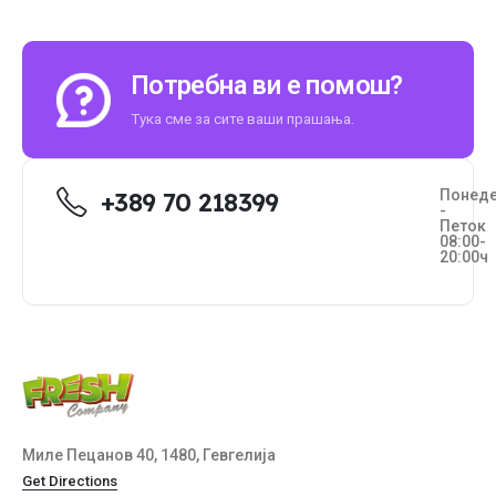
Потребна ви е помош?
Тука сме за сите ваши прашања.
Понед
+389 70 218399
-
Петок
08:00-
20:00ч
Миле Пецанов 40, 1480, Гевгелија
Get Directions