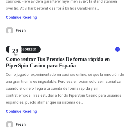
casinoer. Flere av dem garanterer mye, men svært få står distansen
over tid. At vi har bestemt oss for å bli hos Gamblerina...
Continue Reading
Fresh
0
UNCATEGORIZED
23
Јул
Cómo retirar Tus Premios De forma rápida en
PiperSpin Casino para España
Como jugador experimentado en casinos online, sé que la emoción de
una gran triunfo es inigualable. Pero esa emoción solo se materializa
cuando el dinero llega a tu cuenta de forma rápida y sin
contratiempos. Tras estudiar a fondo PiperSpin Casino para usuarios
españoles, puedo afirmar que su sistema de...
Continue Reading
Fresh