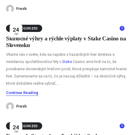
Fresh
0
UNCATEGORIZED
24
Јул
Skutočné výhry a rýchle výplaty v Stake Casino na
Slovensku
Vítame vás v svete, kde sa napätie z hazardných hier stretáva s
nevídanou spoľahlivosťou! My v
Stake
Casino sme hrdí na to, že
ponúkame slovenským hráčom pocit, ktorá prevyšuje samotné hranie
hier. Zameriavame sa na to, čo je naozaj dôležité – na skutočné výhry,
ktoré dokážete reálne vybrať,...
Continue Reading
Fresh
0
UNCATEGORIZED
24
Јул