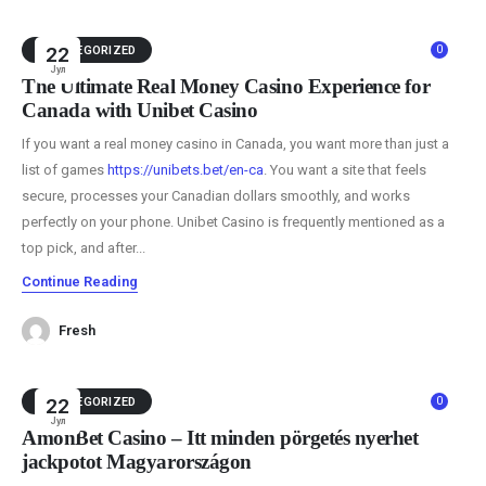
0
UNCATEGORIZED
22
Јул
The Ultimate Real Money Casino Experience for
Canada with Unibet Casino
If you want a real money casino in Canada, you want more than just a
list of games
https://unibets.bet/en-ca
. You want a site that feels
secure, processes your Canadian dollars smoothly, and works
perfectly on your phone. Unibet Casino is frequently mentioned as a
top pick, and after...
Continue Reading
Fresh
0
UNCATEGORIZED
22
Јул
AmonBet Casino – Itt minden pörgetés nyerhet
jackpotot Magyarországon