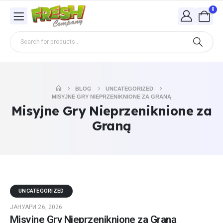
0
BLOG
UNCATEGORIZED
MISYJNE GRY NIEPRZENIKNIONE ZA GRANĄ
Misyjne Gry Nieprzeniknione za
Graną
UNCATEGORIZED
ЈАНУАРИ 26, 2026
Misyjne Gry Nieprzeniknione za Graną