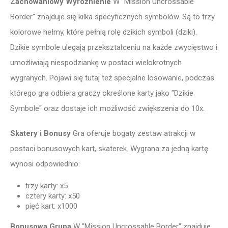
Zachowaniowy Wyróżnienie
W "Mission Uncrossable
Border" znajduje się kilka specyficznych symbolów. Są to trzy
kolorowe hełmy, które pełnią rolę dzikich symboli (dziki).
Dzikie symbole ulegają przekształceniu na każde zwycięstwo i
umożliwiają niespodziankę w postaci wielokrotnych
wygranych. Pojawi się tutaj też specjalne losowanie, podczas
którego gra odbiera graczy określone karty jako "Dzikie
Symbole" oraz dostaje ich możliwość zwiększenia do 10x.
Skatery i Bonusy
Gra oferuje bogaty zestaw atrakcji w
postaci bonusowych kart, skaterek. Wygrana za jedną kartę
wynosi odpowiednio:
trzy karty: x5
cztery karty: x50
pięć kart: x1000
Bonusowa Grupa
W "Mission Uncrossable Border" znajduje