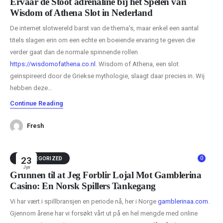
Ervaar de Stoot adrenaline bij het Spelen van
Wisdom of Athena Slot in Nederland
De internet slotwereld barst van de thema’s, maar enkel een aantal
titels slagen erin om een echte en boeiende ervaring te geven die
verder gaat dan de normale spinnende rollen
https://wisdomofathena.co.nl
. Wisdom of Athena, een slot
geïnspireerd door de Griekse mythologie, slaagt daar precies in. Wij
hebben deze...
Continue Reading
Fresh
0
UNCATEGORIZED
23
Јул
Grunnen til at Jeg Forblir Lojal Mot Gamblerina
Casino: En Norsk Spillers Tankegang
Vi har vært i spillbransjen en periode nå, her i Norge
gamblerinaa.com
.
Gjennom årene har vi forsøkt vårt ut på en hel mengde med online