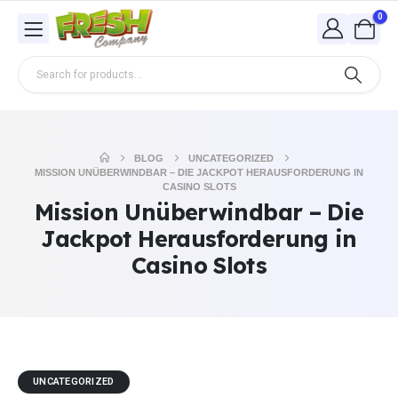
0
BLOG
UNCATEGORIZED
MISSION UNÜBERWINDBAR – DIE JACKPOT HERAUSFORDERUNG IN
CASINO SLOTS
Mission Unüberwindbar – Die
Jackpot Herausforderung in
Casino Slots
UNCATEGORIZED