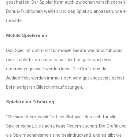
geschaffen. Der Spieler kann auch zwischen verschiedenen
Bonus-Funktionen wählen und das Spiel so anpassen, wie er
möchte.
Mobile Spielereien
Das Spiel ist optimiert für mobile Geräte wie Smartphones
oder Tabletts, so dass es auf der Los geht auch von
unterwegs gespielt werden kann. Die Grafik und der
Audioeffekt werden immer noch sehr gut angezeigt, selbst
bei niedrigeren Bildschirmauflösungen.
Spielereien Erfahrung
"Mission Uncrossable" ist ein Slotspiel, das sich für alle
Spieler eignet, die nach etwas Neuem suchen. Die Grafik und
die Spielmechanismen sind beeindruckend, und es gibt viel