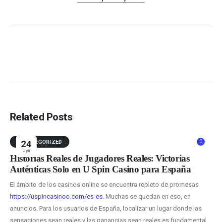
Related Posts
0
UNCATEGORIZED
24
Јул
Historias Reales de Jugadores Reales: Victorias
Auténticas Solo en U Spin Casino para España
El ámbito de los casinos online se encuentra repleto de promesas
https://uspincasinoo.com/es-es
. Muchas se quedan en eso, en
anuncios. Para los usuarios de España, localizar un lugar donde las
sensaciones sean reales y las ganancias sean reales es fundamental.