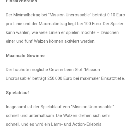
Einsatzbereich
Der Minimalbetrag bei "Mission Uncrossable" beträgt 0,10 Euro
pro Linie und der Maximalbetrag liegt bei 100 Euro. Der Spieler
kann wählen, wie viele Linien er spielen möchte – zwischen
einer und fünf Walzen können aktiviert werden.
Maximale Gewinne
Der höchste mögliche Gewinn beim Slot "Mission
Uncrossable" beträgt 250.000 Euro bei maximaler Einsatztiefe.
Spielablauf
Insgesamt ist der Spielablauf von "Mission Uncrossable"
schnell und unterhaltsam. Die Walzen drehen sich sehr
schnell, und es wird ein Lärm- und Action-Erlebnis