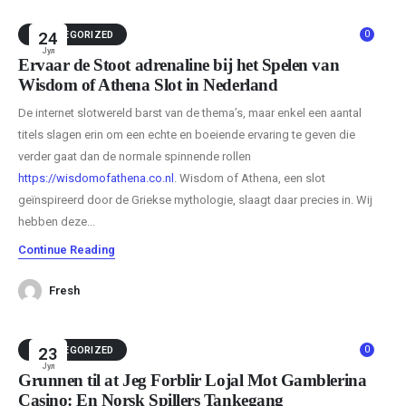
0
UNCATEGORIZED
24
Јул
Ervaar de Stoot adrenaline bij het Spelen van
Wisdom of Athena Slot in Nederland
De internet slotwereld barst van de thema’s, maar enkel een aantal
titels slagen erin om een echte en boeiende ervaring te geven die
verder gaat dan de normale spinnende rollen
https://wisdomofathena.co.nl
. Wisdom of Athena, een slot
geïnspireerd door de Griekse mythologie, slaagt daar precies in. Wij
hebben deze...
Continue Reading
Fresh
0
UNCATEGORIZED
23
Јул
Grunnen til at Jeg Forblir Lojal Mot Gamblerina
Casino: En Norsk Spillers Tankegang