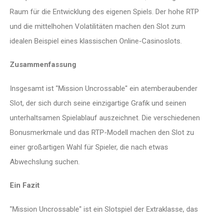
Raum für die Entwicklung des eigenen Spiels. Der hohe RTP
und die mittelhohen Volatilitäten machen den Slot zum
idealen Beispiel eines klassischen Online-Casinoslots.
Zusammenfassung
Insgesamt ist "Mission Uncrossable" ein atemberaubender
Slot, der sich durch seine einzigartige Grafik und seinen
unterhaltsamen Spielablauf auszeichnet. Die verschiedenen
Bonusmerkmale und das RTP-Modell machen den Slot zu
einer großartigen Wahl für Spieler, die nach etwas
Abwechslung suchen.
Ein Fazit
"Mission Uncrossable" ist ein Slotspiel der Extraklasse, das