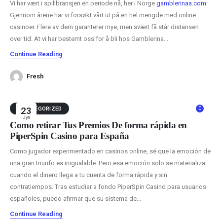
Vi har vært i spillbransjen en periode nå, her i Norge
gamblerinaa.com
.
Gjennom årene har vi forsøkt vårt ut på en hel mengde med online
casinoer. Flere av dem garanterer mye, men svært få står distansen
over tid. At vi har bestemt oss for å bli hos Gamblerina...
Continue Reading
Fresh
0
UNCATEGORIZED
23
Јул
Cómo retirar Tus Premios De forma rápida en
PiperSpin Casino para España
Como jugador experimentado en casinos online, sé que la emoción de
una gran triunfo es inigualable. Pero esa emoción solo se materializa
cuando el dinero llega a tu cuenta de forma rápida y sin
contratiempos. Tras estudiar a fondo PiperSpin Casino para usuarios
españoles, puedo afirmar que su sistema de...
Continue Reading