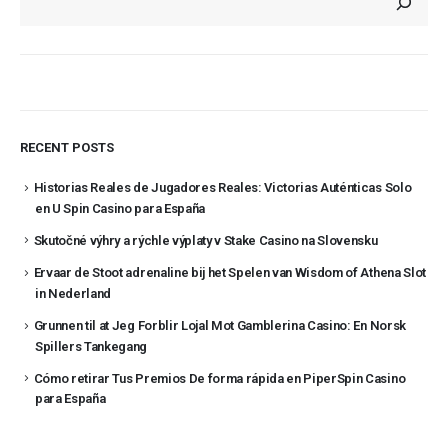
RECENT POSTS
Historias Reales de Jugadores Reales: Victorias Auténticas Solo
en U Spin Casino para España
Skutočné výhry a rýchle výplaty v Stake Casino na Slovensku
Ervaar de Stoot adrenaline bij het Spelen van Wisdom of Athena Slot
in Nederland
Grunnen til at Jeg Forblir Lojal Mot Gamblerina Casino: En Norsk
Spillers Tankegang
Cómo retirar Tus Premios De forma rápida en PiperSpin Casino
para España