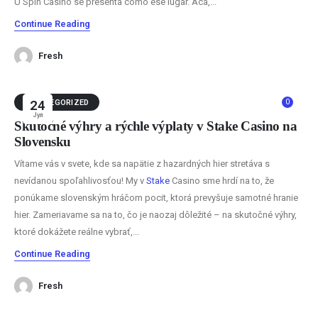
U Spin Casino se presenta como ese lugar. Acá,...
Continue Reading
Fresh
0
UNCATEGORIZED
24
Јул
Skutočné výhry a rýchle výplaty v Stake Casino na
Slovensku
Vítame vás v svete, kde sa napätie z hazardných hier stretáva s
nevídanou spoľahlivosťou! My v
Stake
Casino sme hrdí na to, že
ponúkame slovenským hráčom pocit, ktorá prevyšuje samotné hranie
hier. Zameriavame sa na to, čo je naozaj dôležité – na skutočné výhry,
ktoré dokážete reálne vybrať,...
Continue Reading
Fresh