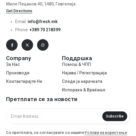
Миле Пецанов 40, 1480, Гевгелија
Get Directions
Email:
info@fresh.mk
Phone:
+389 70 218399
Company
Поддршка
За Нас
Помош & ЧПП
Производи
Најава / Регистрација
Контактирајте Не
Следи ја нарачката
Испорака & Враќање
Претплати се за новости
Subscribe
Со претплата, се согласувате со нашите
Услови на користење