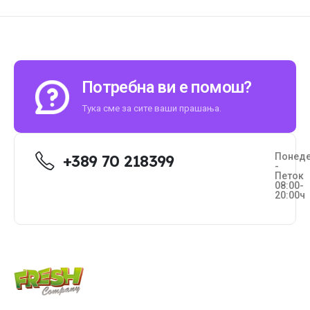
Потребна ви е помош?
Тука сме за сите ваши прашања.
Понед
+389 70 218399
-
Петок
08:00-
20:00ч