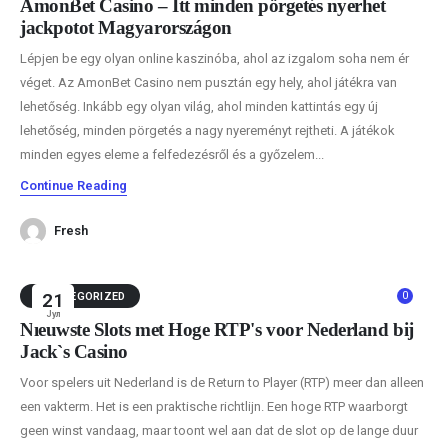
AmonBet Casino – Itt minden pörgetés nyerhet
jackpotot Magyarországon
Lépjen be egy olyan online kaszinóba, ahol az izgalom soha nem ér
véget. Az AmonBet Casino nem pusztán egy hely, ahol játékra van
lehetőség. Inkább egy olyan világ, ahol minden kattintás egy új
lehetőség, minden pörgetés a nagy nyereményt rejtheti. A játékok
minden egyes eleme a felfedezésről és a győzelem...
Continue Reading
Fresh
0
UNCATEGORIZED
21
Јул
Nieuwste Slots met Hoge RTP's voor Nederland bij
Jack`s Casino
Voor spelers uit Nederland is de Return to Player (RTP) meer dan alleen
een vakterm. Het is een praktische richtlijn. Een hoge RTP waarborgt
geen winst vandaag, maar toont wel aan dat de slot op de lange duur