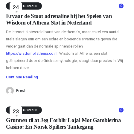
0
UNCATEGORIZED
24
Јул
Ervaar de Stoot adrenaline bij het Spelen van
Wisdom of Athena Slot in Nederland
De internet slotwereld barst van de thema’s, maar enkel een aantal
titels slagen erin om een echte en boeiende ervaring te geven die
verder gaat dan de normale spinnende rollen
https://wisdomofathena.co.nl
. Wisdom of Athena, een slot
geïnspireerd door de Griekse mythologie, slaagt daar precies in. Wij
hebben deze...
Continue Reading
Fresh
0
UNCATEGORIZED
23
Јул
Grunnen til at Jeg Forblir Lojal Mot Gamblerina
Casino: En Norsk Spillers Tankegang