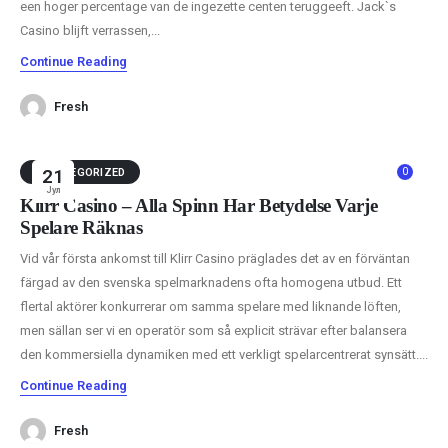
een hoger percentage van de ingezette centen teruggeeft. Jack`s
Casino blijft verrassen,...
Continue Reading
Fresh
0
UNCATEGORIZED
21
Јул
Klirr Casino – Alla Spinn Har Betydelse Varje
Spelare Räknas
Vid vår första ankomst till Klirr Casino präglades det av en förväntan
färgad av den svenska spelmarknadens ofta homogena utbud. Ett
flertal aktörer konkurrerar om samma spelare med liknande löften,
men sällan ser vi en operatör som så explicit strävar efter balansera
den kommersiella dynamiken med ett verkligt spelarcentrerat synsätt....
Continue Reading
Fresh