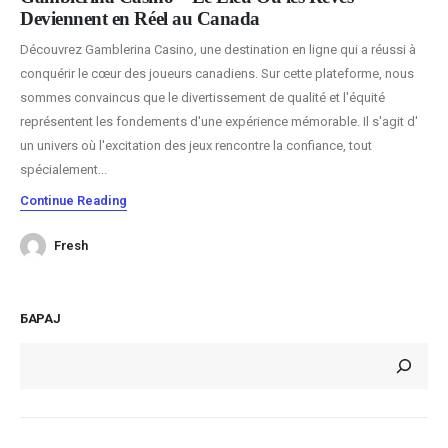
Deviennent en Réel au Canada
Découvrez Gamblerina Casino, une destination en ligne qui a réussi à
conquérir le cœur des joueurs canadiens. Sur cette plateforme, nous
sommes convaincus que le divertissement de qualité et l'équité
représentent les fondements d'une expérience mémorable. Il s'agit d'
un univers où l'excitation des jeux rencontre la confiance, tout
spécialement...
Continue Reading
Fresh
БАРАЈ