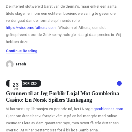
De internet slotwereld barst van de thema’s, maar enkel een aantal
titels slagen erin om een echte en boeiende ervaring te geven die
verder gaat dan de normale spinnende rollen
https://wisdomofathena.co.nl
. Wisdom of Athena, een slot
geïnspireerd door de Griekse mythologie, slaagt daar precies in. Wij
hebben deze...
Continue Reading
Fresh
0
UNCATEGORIZED
23
Јул
Grunnen til at Jeg Forblir Lojal Mot Gamblerina
Casino: En Norsk Spillers Tankegang
Vi har vært i spillbransjen en periode nå, her i Norge
gamblerinaa.com
.
Gjennom årene har vi forsøkt vårt ut på en hel mengde med online
casinoer. Flere av dem garanterer mye, men svært få står distansen
over tid. At vi har bestemt oss for å bli hos Gamblerina...