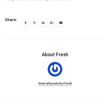
Share:
About Fresh
View all posts by Fresh