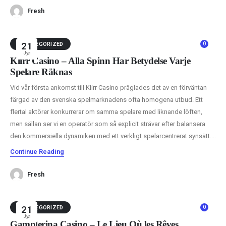
Fresh
0
UNCATEGORIZED
21
Јул
Klirr Casino – Alla Spinn Har Betydelse Varje
Spelare Räknas
Vid vår första ankomst till Klirr Casino präglades det av en förväntan
färgad av den svenska spelmarknadens ofta homogena utbud. Ett
flertal aktörer konkurrerar om samma spelare med liknande löften,
men sällan ser vi en operatör som så explicit strävar efter balansera
den kommersiella dynamiken med ett verkligt spelarcentrerat synsätt....
Continue Reading
Fresh
0
UNCATEGORIZED
21
Јул
Gamblerina Casino – Le Lieu Où les Rêves