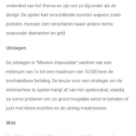
onderdeel van het thema en zijn net zo bijzonder als de
design. De speler kan verschillende soorten wapens zoals
pistolen, messen zien verschijnen naast andere items
waaronder diamanten en geld.
Uitslagen
De uitslagen in "Mission Impossible" variëren van een
minimum van 1x tot een maximum van 10.000 keer de
inschakelbare betaling. De keuze voor een strategie om de
slotmachine te spelen hangt af van het spelersdoel, waarbij
ze soms proberen om zo groot mogelijke winst te behalen of
juist met kleine inzetten en de uitslag maximiseren.
Wild