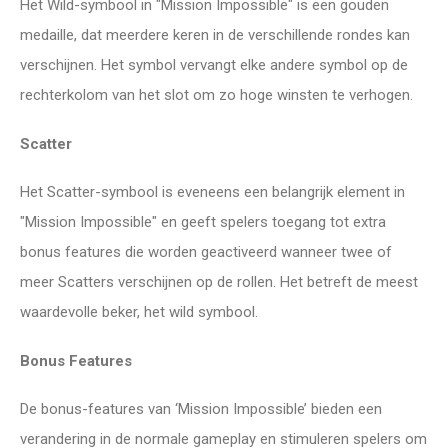
Het Wild-symbool in "Mission Impossible" is een gouden
medaille, dat meerdere keren in de verschillende rondes kan
verschijnen. Het symbol vervangt elke andere symbol op de
rechterkolom van het slot om zo hoge winsten te verhogen.
Scatter
Het Scatter-symbool is eveneens een belangrijk element in
"Mission Impossible" en geeft spelers toegang tot extra
bonus features die worden geactiveerd wanneer twee of
meer Scatters verschijnen op de rollen. Het betreft de meest
waardevolle beker, het wild symbool.
Bonus Features
De bonus-features van ‘Mission Impossible’ bieden een
verandering in de normale gameplay en stimuleren spelers om