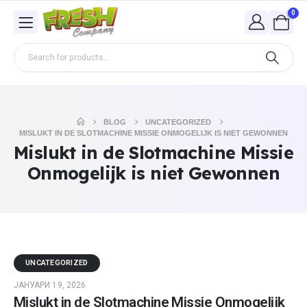
0
BLOG
UNCATEGORIZED
MISLUKT IN DE SLOTMACHINE MISSIE ONMOGELIJK IS NIET GEWONNEN
Mislukt in de Slotmachine Missie
Onmogelijk is niet Gewonnen
UNCATEGORIZED
ЈАНУАРИ 19, 2026
Mislukt in de Slotmachine Missie Onmogelijk