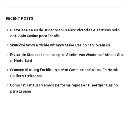
RECENT POSTS
Historias Reales de Jugadores Reales: Victorias Auténticas Solo
en U Spin Casino para España
Skutočné výhry a rýchle výplaty v Stake Casino na Slovensku
Ervaar de Stoot adrenaline bij het Spelen van Wisdom of Athena Slot
in Nederland
Grunnen til at Jeg Forblir Lojal Mot Gamblerina Casino: En Norsk
Spillers Tankegang
Cómo retirar Tus Premios De forma rápida en PiperSpin Casino
para España