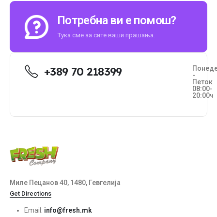
Потребна ви е помош?
Тука сме за сите ваши прашања.
Понед
+389 70 218399
-
Петок
08:00-
20:00ч
Миле Пецанов 40, 1480, Гевгелија
Get Directions
Email:
info@fresh.mk