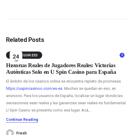
Related Posts
0
UNCATEGORIZED
24
Јул
Historias Reales de Jugadores Reales: Victorias
Auténticas Solo en U Spin Casino para España
El ámbito de los casinos online se encuentra repleto de promesas
https://uspincasinoo.com/es-es
. Muchas se quedan en eso, en
anuncios. Para los usuarios de España, localizar un lugar donde las
sensaciones sean reales y las ganancias sean reales es fundamental.
U Spin Casino se presenta como ese lugar. Acá,...
Continue Reading
Fresh