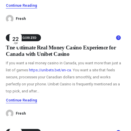
Continue Reading
Fresh
0
UNCATEGORIZED
22
Јул
The Ultimate Real Money Casino Experience for
Canada with Unibet Casino
If you want a real money casino in Canada, you want more than just a
list of games
https://unibets.bet/en-ca
. You want a site that feels
secure, processes your Canadian dollars smoothly, and works
perfectly on your phone. Unibet Casino is frequently mentioned as a
top pick, and after...
Continue Reading
Fresh