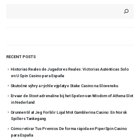
RECENT POSTS
Historias Reales de Jugadores Reales: Victorias Auténticas Solo
en U Spin Casino para España
Skutočné výhry a rýchle výplaty v Stake Casino na Slovensku
Ervaar de Stoot adrenaline bij het Spelen van Wisdom of Athena Slot
in Nederland
Grunnen til at Jeg Forblir Lojal Mot Gamblerina Casino: En Norsk
Spillers Tankegang
Cómo retirar Tus Premios De forma rápida en PiperSpin Casino
para España