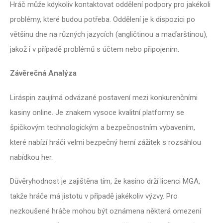
Hráč může kdykoliv kontaktovat oddělení podpory pro jakékoli
problémy, které budou potřeba. Oddělení je k dispozici po
většinu dne na různých jazycích (angličtinou a maďarštinou),
jakož i v případě problémů s účtem nebo připojením.
Závěrečná Analýza
Liráspin zaujímá odvázané postavení mezi konkurenčními
kasiny online. Je znakem vysoce kvalitní platformy se
špičkovým technologickým a bezpečnostním vybavením,
které nabízí hráči velmi bezpečný herní zážitek s rozsáhlou
nabídkou her.
Důvěryhodnost je zajištěna tím, že kasino drží licenci MGA,
takže hráče má jistotu v případě jakékoliv výzvy. Pro
nezkoušené hráče mohou být oznámena některá omezení