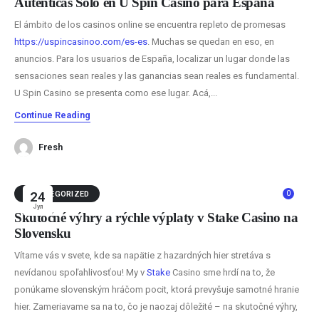
Auténticas Solo en U Spin Casino para España
El ámbito de los casinos online se encuentra repleto de promesas
https://uspincasinoo.com/es-es
. Muchas se quedan en eso, en
anuncios. Para los usuarios de España, localizar un lugar donde las
sensaciones sean reales y las ganancias sean reales es fundamental.
U Spin Casino se presenta como ese lugar. Acá,...
Continue Reading
Fresh
0
UNCATEGORIZED
24
Јул
Skutočné výhry a rýchle výplaty v Stake Casino na
Slovensku
Vítame vás v svete, kde sa napätie z hazardných hier stretáva s
nevídanou spoľahlivosťou! My v
Stake
Casino sme hrdí na to, že
ponúkame slovenským hráčom pocit, ktorá prevyšuje samotné hranie
hier. Zameriavame sa na to, čo je naozaj dôležité – na skutočné výhry,