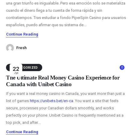
una gran triunfo es inigualable. Pero esa emoción solo se materializa
cuando el dinero llega a tu cuenta de forma rápida y sin
contratiempos. Tras estudiar a fondo PiperSpin Casino para usuarios
españoles, puedo afirmar que su sistema de...
Continue Reading
Fresh
0
UNCATEGORIZED
22
Јул
The Ultimate Real Money Casino Experience for
Canada with Unibet Casino
If you want a real money casino in Canada, you want more than just a
list of games
https://unibets.bet/en-ca
. You want a site that feels
secure, processes your Canadian dollars smoothly, and works
perfectly on your phone. Unibet Casino is frequently mentioned as a
top pick, and after...
Continue Reading