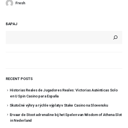
Fresh
БАРАЈ
RECENT POSTS
Historias Reales de Jugadores Reales: Victorias Auténticas Solo
en U Spin Casino para España
Skutočné výhry a rýchle výplaty v Stake Casino na Slovensku
Ervaar de Stoot adrenaline bij het Spelen van Wisdom of Athena Slot
in Nederland