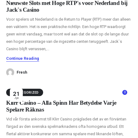
Nieuwste Slots met Hoge RTP's voor Nederland bij
Jack`s Casino
Voor spelers uit Nederland is de Return to Player (RTP) meer dan alleen
een vakterm. Het is een praktische richtlijn. Een hoge RTP waarborgt
geen winst vandaag, maar toont wel aan dat de slot op de lange duur
een hoger percentage van de ingezette centen teruggeeft. Jack`s
Casino blijft verrassen,...
Continue Reading
Fresh
0
UNCATEGORIZED
21
Јул
Klirr Casino – Alla Spinn Har Betydelse Varje
Spelare Räknas
Vid vår första ankomst till Klirr Casino präglades det av en förväntan
färgad av den svenska spelmarknadens ofta homogena utbud. Ett
flertal aktörer konkurrerar om samma spelare med liknande löften,