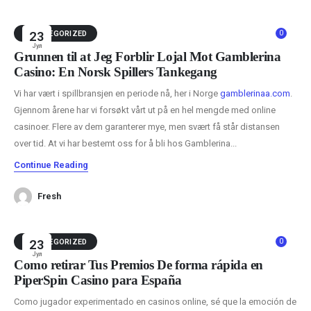
0
UNCATEGORIZED
23
Јул
Grunnen til at Jeg Forblir Lojal Mot Gamblerina
Casino: En Norsk Spillers Tankegang
Vi har vært i spillbransjen en periode nå, her i Norge
gamblerinaa.com
.
Gjennom årene har vi forsøkt vårt ut på en hel mengde med online
casinoer. Flere av dem garanterer mye, men svært få står distansen
over tid. At vi har bestemt oss for å bli hos Gamblerina...
Continue Reading
Fresh
0
UNCATEGORIZED
23
Јул
Cómo retirar Tus Premios De forma rápida en
PiperSpin Casino para España
Como jugador experimentado en casinos online, sé que la emoción de