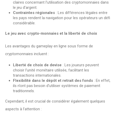
claires concernant l’utilisation des cryptomonnaies dans
le jeu d’argent.
Contraintes régionales
: Les différences légales entre
les pays rendent la navigation pour les opérateurs un défi
considérable.
Le jeu avec crypto-monnaies et la liberté de choix
Les avantages du gameplay en ligne sous forme de
cryptomonnaies incluent :
Liberté de choix de devise
: Les joueurs peuvent
choisir l’unité monétaire utilisée, facilitant les
transactions internationales.
Flexibilité dans le dépôt et retrait des fonds
: En effet,
ils n’ont pas besoin d’utiliser systèmes de paiement
traditionnels.
Cependant, il est crucial de considérer également quelques
aspects à l’attention :