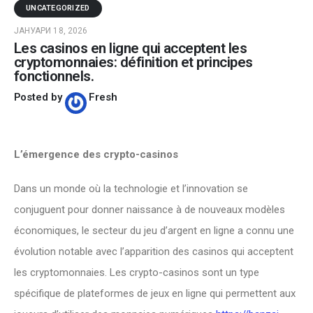
UNCATEGORIZED
ЈАНУАРИ 18, 2026
Les casinos en ligne qui acceptent les
cryptomonnaies: définition et principes
fonctionnels.
Posted by
Fresh
L’émergence des crypto-casinos
Dans un monde où la technologie et l’innovation se
conjuguent pour donner naissance à de nouveaux modèles
économiques, le secteur du jeu d’argent en ligne a connu une
évolution notable avec l’apparition des casinos qui acceptent
les cryptomonnaies. Les crypto-casinos sont un type
spécifique de plateformes de jeux en ligne qui permettent aux