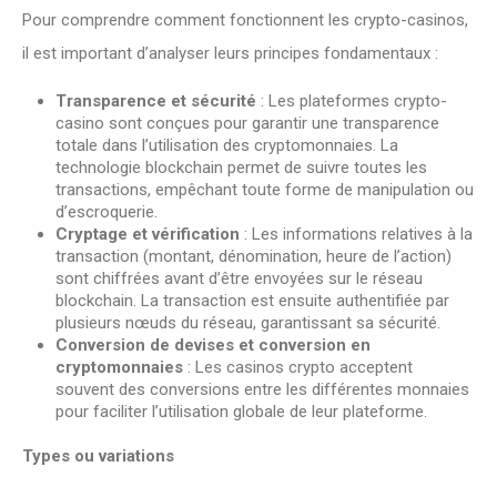
Pour comprendre comment fonctionnent les crypto-casinos,
il est important d’analyser leurs principes fondamentaux :
Transparence et sécurité
: Les plateformes crypto-
casino sont conçues pour garantir une transparence
totale dans l’utilisation des cryptomonnaies. La
technologie blockchain permet de suivre toutes les
transactions, empêchant toute forme de manipulation ou
d’escroquerie.
Cryptage et vérification
: Les informations relatives à la
transaction (montant, dénomination, heure de l’action)
sont chiffrées avant d’être envoyées sur le réseau
blockchain. La transaction est ensuite authentifiée par
plusieurs nœuds du réseau, garantissant sa sécurité.
Conversion de devises et conversion en
cryptomonnaies
: Les casinos crypto acceptent
souvent des conversions entre les différentes monnaies
pour faciliter l’utilisation globale de leur plateforme.
Types ou variations