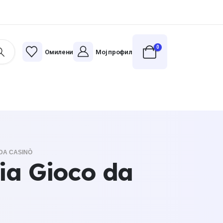
0
Омилени
Мој профил
 DA CASINÒ
cia Gioco da