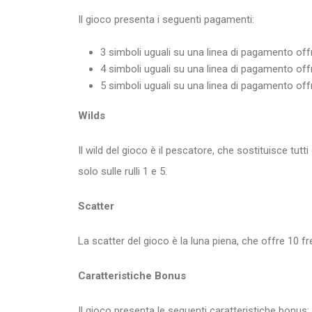
Il gioco presenta i seguenti pagamenti:
3 simboli uguali su una linea di pagamento off
4 simboli uguali su una linea di pagamento off
5 simboli uguali su una linea di pagamento off
Wilds
Il wild del gioco è il pescatore, che sostituisce tutt
solo sulle rulli 1 e 5.
Scatter
La scatter del gioco è la luna piena, che offre 10 
Caratteristiche Bonus
Il gioco presenta le seguenti caratteristiche bonus: