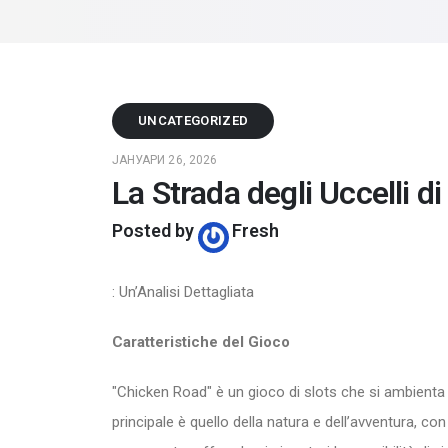
UNCATEGORIZED
ЈАНУАРИ 26, 2026
La Strada degli Uccelli d
Posted by
Fresh
: Un’Analisi Dettagliata
Caratteristiche del Gioco
"Chicken Road" è un gioco di slots che si ambienta in
principale è quello della natura e dell’avventura, con 