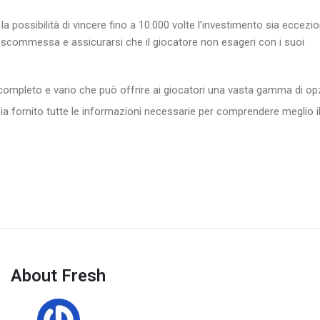
la possibilità di vincere fino a 10.000 volte l’investimento sia eccezio
 scommessa e assicurarsi che il giocatore non esageri con i suoi
 completo e vario che può offrire ai giocatori una vasta gamma di op
a fornito tutte le informazioni necessarie per comprendere meglio il
About Fresh