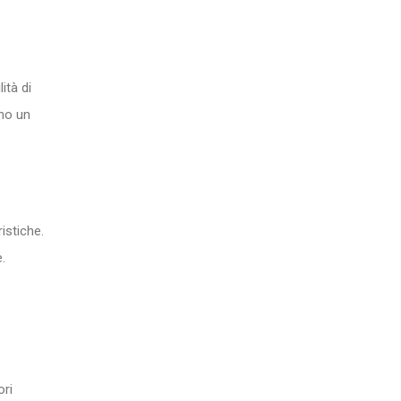
ità di
ano un
istiche.
.
ori