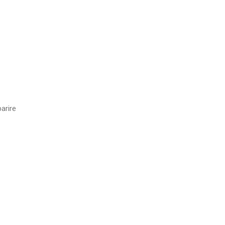
parire