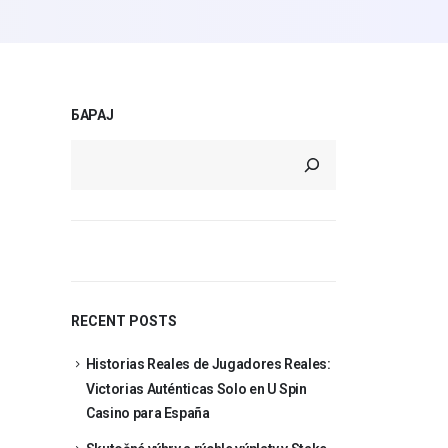
БАРАЈ
RECENT POSTS
Historias Reales de Jugadores Reales:
Victorias Auténticas Solo en U Spin
Casino para España