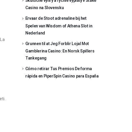
Skutočné výhry a rýchle výplaty v Stake
Casino na Slovensku
Ervaar de Stoot adrenaline bij het
Spelen van Wisdom of Athena Slot in
Nederland
 La
Grunnen til at Jeg Forblir Lojal Mot
Gamblerina Casino: En Norsk Spillers
Tankegang
Cómo retirar Tus Premios De forma
rápida en PiperSpin Casino para España
ti.