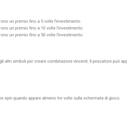
rono un premio fino a 5 volte l’investimento.
rono un premio fino a 10 volte l’investimento.
rono un premio fino a 50 volte l’investimento.
i gli altri simboli per creare combinazioni vincenti. Il pescatore può ap
free spin quando appare almeno tre volte sulla schermata di gioco.