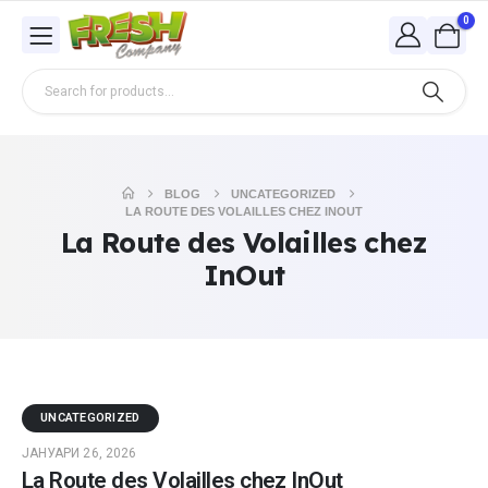
0
BLOG
UNCATEGORIZED
LA ROUTE DES VOLAILLES CHEZ INOUT
La Route des Volailles chez
InOut
UNCATEGORIZED
ЈАНУАРИ 26, 2026
La Route des Volailles chez InOut