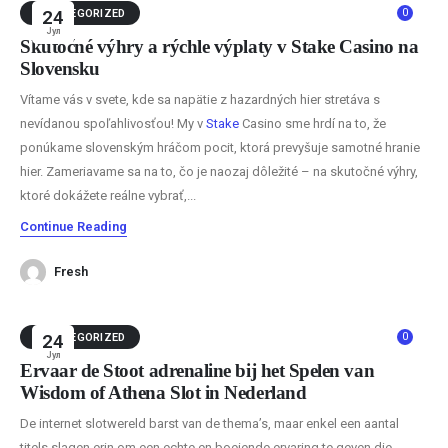
0
UNCATEGORIZED
24
Јул
Skutočné výhry a rýchle výplaty v Stake Casino na
Slovensku
Vítame vás v svete, kde sa napätie z hazardných hier stretáva s
nevídanou spoľahlivosťou! My v
Stake
Casino sme hrdí na to, že
ponúkame slovenským hráčom pocit, ktorá prevyšuje samotné hranie
hier. Zameriavame sa na to, čo je naozaj dôležité – na skutočné výhry,
ktoré dokážete reálne vybrať,...
Continue Reading
Fresh
0
UNCATEGORIZED
24
Јул
Ervaar de Stoot adrenaline bij het Spelen van
Wisdom of Athena Slot in Nederland
De internet slotwereld barst van de thema’s, maar enkel een aantal
titels slagen erin om een echte en boeiende ervaring te geven die