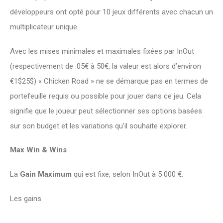
développeurs ont opté pour 10 jeux différents avec chacun un
multiplicateur unique.
Avec les mises minimales et maximales fixées par InOut
(respectivement de .05€ à 50€, la valeur est alors d’environ
€1$25$) « Chicken Road » ne se démarque pas en termes de
portefeuille requis ou possible pour jouer dans ce jeu. Cela
signifie que le joueur peut sélectionner ses options basées
sur son budget et les variations qu’il souhaite explorer.
Max Win & Wins
La
Gain Maximum
qui est fixe, selon InOut à 5 000 €.
Les gains