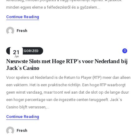
minden egyes eleme a felfedezésről és a győzelem...
Continue Reading
Fresh
0
UNCATEGORIZED
21
Јул
Nieuwste Slots met Hoge RTP's voor Nederland bij
Jack`s Casino
Voor spelers uit Nederland is de Return to Player (RTP) meer dan alleen
een vakterm. Het is een praktische richtlijn. Een hoge RTP waarborgt
geen winst vandaag, maar toont wel aan dat de slot op de lange duur
een hoger percentage van de ingezette centen teruggeeft. Jack`s
Casino blijft verrassen,...
Continue Reading
Fresh