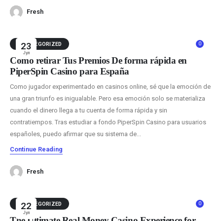
Fresh
0
UNCATEGORIZED
23
Јул
Cómo retirar Tus Premios De forma rápida en
PiperSpin Casino para España
Como jugador experimentado en casinos online, sé que la emoción de
una gran triunfo es inigualable. Pero esa emoción solo se materializa
cuando el dinero llega a tu cuenta de forma rápida y sin
contratiempos. Tras estudiar a fondo PiperSpin Casino para usuarios
españoles, puedo afirmar que su sistema de...
Continue Reading
Fresh
0
UNCATEGORIZED
22
Јул
The Ultimate Real Money Casino Experience for