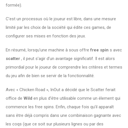
formée).
C’est un processus où le joueur est libre, dans une mesure
limité par les choix de la société qui édite ces games, de
configurer ses mises en fonction des jeux.
En résumé, lorsqu’une machine à sous offre
free spin
s avec
scatter
, il peut s’agir d’un avantage significatif. Il est alors
primordial pour le joueur de comprendre les critères et termes
du jeu afin de bien se servir de la fonctionnalité.
Avec « Chicken Road », InOut a décidé que le Scatter ferait
office de
Wild
en plus d’être utilisable comme un élement qui
commence les free spins. Enfin, chaque fois qu’il apparaît
sans être déjà compris dans une combinaison gagnante avec
les coqs (que ce soit sur plusieurs lignes ou par des