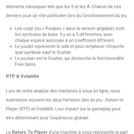
éléments classiques tels que les 9 et les A. Chacun de ces
derniers joue un rôle particulier lors du fonctionnement du jeu.
Les coqs (ou « Poulpes » dans la version anglaise) sont
les symboles de base. Il y en a 5 différentes, avec
chaque espèce associée à un coefficient différent.
Le poulet représente le wild et peut remplacer n’importe
quel symbole sauf le Scatter.
Le poulain est le Scatter, qui déclenche la fonctionnalité
Free Spins.
RTP & Volatilité
Lors de notre analyse des machines à sous en ligne, nous
examinons souvent les deux facteurs clés du jeu : Return to
Player (RTP) et Volatilité. Leur impact sur le gameplay peut
être déterminant pour l’expérience globale.
Le
Return To Player
d’une machine à sous représente la part