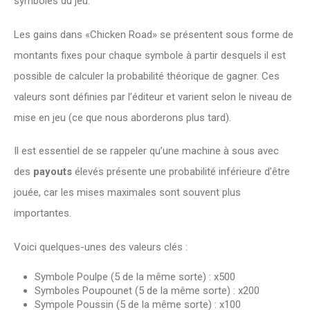
symboles du jeu.
Les gains dans «Chicken Road» se présentent sous forme de
montants fixes pour chaque symbole à partir desquels il est
possible de calculer la probabilité théorique de gagner. Ces
valeurs sont définies par l’éditeur et varient selon le niveau de
mise en jeu (ce que nous aborderons plus tard).
Il est essentiel de se rappeler qu’une machine à sous avec
des
payouts
élevés présente une probabilité inférieure d’être
jouée, car les mises maximales sont souvent plus
importantes.
Voici quelques-unes des valeurs clés :
Symbole Poulpe (5 de la même sorte) : x500
Symboles Poupounet (5 de la même sorte) : x200
Sympole Poussin (5 de la même sorte) : x100