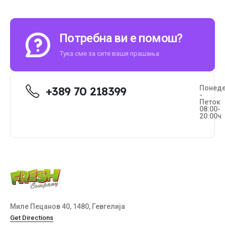
Потребна ви е помош?
Тука сме за сите ваши прашања.
Понед
+389 70 218399
-
Петок
08:00-
20:00ч
Миле Пецанов 40, 1480, Гевгелија
Get Directions