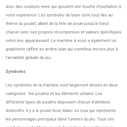
avec des couleurs vives qui ajoutent une touche d’excitation à
votre expérience. Les symboles de base sont tous liés au
thème du poulet, allant de la tête de poule jusqu’à l’oeuf,
chacun avec ses propres récompenses et valeurs spécifiques
selon leur apparaissant. La machine à sous a également un
graphisme raffiné en arrière-plan qui contribue encore plus à
l’amabilité globale du jeu.
Symboles
Les symboles de la machine sont largement divisés en deux
catégories : les poulets et les éléments urbains. Les
différents types de poulets disposent chacun d’attributs
distinctifs. Il y a le poulet brun, blanc ou roux qui représente
les personnages principaux dans l’univers du jeu. Tous ces