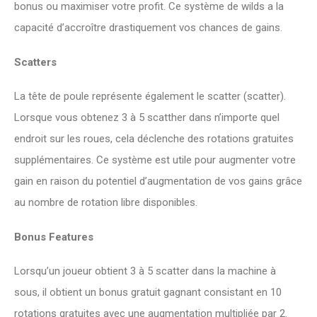
bonus ou maximiser votre profit. Ce système de wilds a la
capacité d’accroître drastiquement vos chances de gains.
Scatters
La tête de poule représente également le scatter (scatter).
Lorsque vous obtenez 3 à 5 scatther dans n’importe quel
endroit sur les roues, cela déclenche des rotations gratuites
supplémentaires. Ce système est utile pour augmenter votre
gain en raison du potentiel d’augmentation de vos gains grâce
au nombre de rotation libre disponibles.
Bonus Features
Lorsqu’un joueur obtient 3 à 5 scatter dans la machine à
sous, il obtient un bonus gratuit gagnant consistant en 10
rotations gratuites avec une augmentation multipliée par 2.