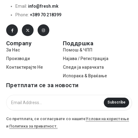
Email:
info@fresh.mk
Phone:
+389 70 218399
Company
Поддршка
За Нас
Помош & ЧПП
Производи
Најава / Регистрација
Контактирајте Не
Следи ја нарачката
Испорака & Враќање
Претплати се за новости
Subscribe
Со претплата, се согласувате со нашите
Услови на користење
и
Политика за приватност.