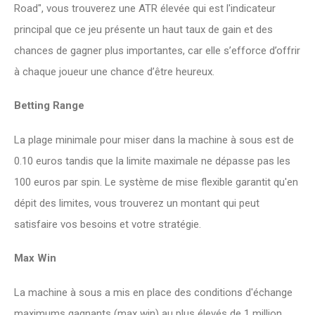
Road", vous trouverez une ATR élevée qui est l'indicateur
principal que ce jeu présente un haut taux de gain et des
chances de gagner plus importantes, car elle s’efforce d’offrir
à chaque joueur une chance d’être heureux.
Betting Range
La plage minimale pour miser dans la machine à sous est de
0.10 euros tandis que la limite maximale ne dépasse pas les
100 euros par spin. Le système de mise flexible garantit qu'en
dépit des limites, vous trouverez un montant qui peut
satisfaire vos besoins et votre stratégie.
Max Win
La machine à sous a mis en place des conditions d'échange
maximums gagnants (max win) au plus élevés de 1 million