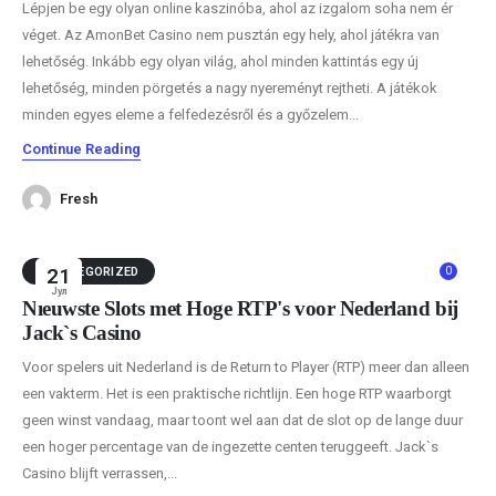
Lépjen be egy olyan online kaszinóba, ahol az izgalom soha nem ér
véget. Az AmonBet Casino nem pusztán egy hely, ahol játékra van
lehetőség. Inkább egy olyan világ, ahol minden kattintás egy új
lehetőség, minden pörgetés a nagy nyereményt rejtheti. A játékok
minden egyes eleme a felfedezésről és a győzelem...
Continue Reading
Fresh
0
UNCATEGORIZED
21
Јул
Nieuwste Slots met Hoge RTP's voor Nederland bij
Jack`s Casino
Voor spelers uit Nederland is de Return to Player (RTP) meer dan alleen
een vakterm. Het is een praktische richtlijn. Een hoge RTP waarborgt
geen winst vandaag, maar toont wel aan dat de slot op de lange duur
een hoger percentage van de ingezette centen teruggeeft. Jack`s
Casino blijft verrassen,...