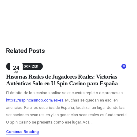
Related Posts
0
UNCATEGORIZED
24
Јул
Historias Reales de Jugadores Reales: Victorias
Auténticas Solo en U Spin Casino para España
El ámbito de los casinos online se encuentra repleto de promesas
https://uspincasinoo.com/es-es
. Muchas se quedan en eso, en
anuncios. Para los usuarios de España, localizar un lugar donde las
sensaciones sean reales y las ganancias sean reales es fundamental.
U Spin Casino se presenta como ese lugar. Acá,...
Continue Reading