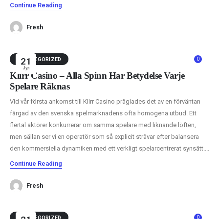
Continue Reading
Fresh
0
UNCATEGORIZED
21
Јул
Klirr Casino – Alla Spinn Har Betydelse Varje
Spelare Räknas
Vid vår första ankomst till Klirr Casino präglades det av en förväntan
färgad av den svenska spelmarknadens ofta homogena utbud. Ett
flertal aktörer konkurrerar om samma spelare med liknande löften,
men sällan ser vi en operatör som så explicit strävar efter balansera
den kommersiella dynamiken med ett verkligt spelarcentrerat synsätt....
Continue Reading
Fresh
0
UNCATEGORIZED