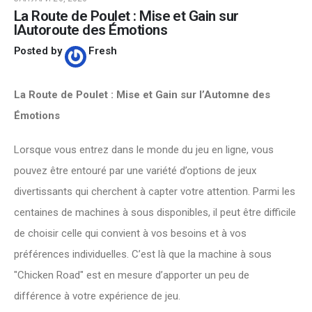
La Route de Poulet : Mise et Gain sur
lAutoroute des Émotions
Posted by
Fresh
La Route de Poulet : Mise et Gain sur l’Automne des
Émotions
Lorsque vous entrez dans le monde du jeu en ligne, vous
pouvez être entouré par une variété d’options de jeux
divertissants qui cherchent à capter votre attention. Parmi les
centaines de machines à sous disponibles, il peut être difficile
de choisir celle qui convient à vos besoins et à vos
préférences individuelles. C’est là que la machine à sous
"Chicken Road" est en mesure d’apporter un peu de
différence à votre expérience de jeu.