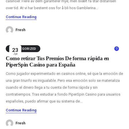
casinoer. Flere av dem garanterer mye, men svært få står distansen
over tid. At vi har bestemt oss for å bli hos Gamblerina...
Continue Reading
Fresh
0
UNCATEGORIZED
23
Јул
Cómo retirar Tus Premios De forma rápida en
PiperSpin Casino para España
Como jugador experimentado en casinos online, sé que la emoción de
una gran triunfo es inigualable. Pero esa emoción solo se materializa
cuando el dinero llega a tu cuenta de forma rápida y sin
contratiempos. Tras estudiar a fondo PiperSpin Casino para usuarios
españoles, puedo afirmar que su sistema de...
Continue Reading
Fresh