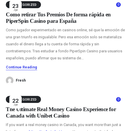
0
UNCATEGORIZED
23
Јул
Cómo retirar Tus Premios De forma rápida en
PiperSpin Casino para España
Como jugador experimentado en casinos online, sé que la emoción de
una gran triunfo es inigualable. Pero esa emoción solo se materializa
cuando el dinero llega a tu cuenta de forma rápida y sin
contratiempos. Tras estudiar a fondo PiperSpin Casino para usuarios
españoles, puedo afirmar que su sistema de...
Continue Reading
Fresh
0
UNCATEGORIZED
22
Јул
The Ultimate Real Money Casino Experience for
Canada with Unibet Casino
If you want a real money casino in Canada, you want more than just a