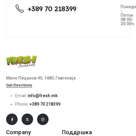
Понед
+389 70 218399
-
Петок
08:00-
20:00ч
Миле Пецанов 40, 1480, Гевгелија
Get Directions
Email:
info@fresh.mk
Phone:
+389 70 218399
Company
Поддршка