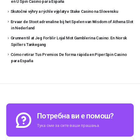
en U Spin Casino para España
Skutočné výhry a rýchle výplaty v Stake Casino na Slovensku
Ervaar de Stoot adrenaline bij het Spelen van Wisdom of Athena Slot
in Nederland
Grunnen til at Jeg Forblir Lojal Mot Gamblerina Casino: En Norsk
Spillers Tankegang
Cómo retirar Tus Premios De forma rápida en PiperSpin Casino
para España
Потребна ви е помош?
Тука сме за сите ваши прашања.