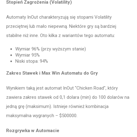
Stopień Zagrożenia (Volatility)
Automaty InOut charakteryzują się stopami Volatility
przeciętnej lub mało niepewną. Niektóre gry są bardziej
stabilne niż inne. Oto kilka z wariantów tego automatu:
Wymiar 96% (przy wyższym stanie)
Wymiar 95%
Niski stopa: 94%
Zakres Stawek i Max Win Automatu do Gry
Wynikiem taką jest automat InOut "Chicken Road", który
zawiera zakres stawek od 0,1 dolara (min) do 100 dolarów na
jedną grę (maksimum). Istnieje również kombinacja
maksymalna wygranych – $500000.
Rozgrywka w Automacie