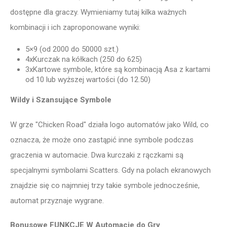
dostępne dla graczy. Wymieniamy tutaj kilka ważnych
kombinacji i ich zaproponowane wyniki:
5×9 (od 2000 do 50000 szt.)
4xKurczak na kółkach (250 do 625)
3xKartowe symbole, które są kombinacją Asa z kartami
od 10 lub wyższej wartości (do 12.50)
Wildy i Szansujące Symbole
W grze "Chicken Road" działa logo automatów jako Wild, co
oznacza, że może ono zastąpić inne symbole podczas
graczenia w automacie. Dwa kurczaki z rączkami są
specjalnymi symbolami Scatters. Gdy na polach ekranowych
znajdzie się co najmniej trzy takie symbole jednocześnie,
automat przyznaje wygrane.
Bonusowe FUNKCJE W Automacie do Gry