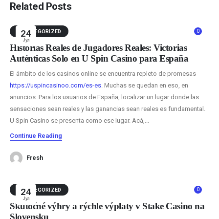
Related Posts
0
UNCATEGORIZED
24
Јул
Historias Reales de Jugadores Reales: Victorias
Auténticas Solo en U Spin Casino para España
El ámbito de los casinos online se encuentra repleto de promesas
https://uspincasinoo.com/es-es
. Muchas se quedan en eso, en
anuncios. Para los usuarios de España, localizar un lugar donde las
sensaciones sean reales y las ganancias sean reales es fundamental.
U Spin Casino se presenta como ese lugar. Acá,...
Continue Reading
Fresh
0
UNCATEGORIZED
24
Јул
Skutočné výhry a rýchle výplaty v Stake Casino na
Slovensku