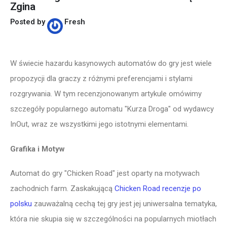
Zgina
Posted by
Fresh
W świecie hazardu kasynowych automatów do gry jest wiele
propozycji dla graczy z różnymi preferencjami i stylami
rozgrywania. W tym recenzjonowanym artykule omówimy
szczegóły popularnego automatu "Kurza Droga" od wydawcy
InOut, wraz ze wszystkimi jego istotnymi elementami.
Grafika i Motyw
Automat do gry "Chicken Road" jest oparty na motywach
zachodnich farm. Zaskakującą
Chicken Road recenzje po
polsku
zauważalną cechą tej gry jest jej uniwersalna tematyka,
która nie skupia się w szczególności na popularnych miotłach