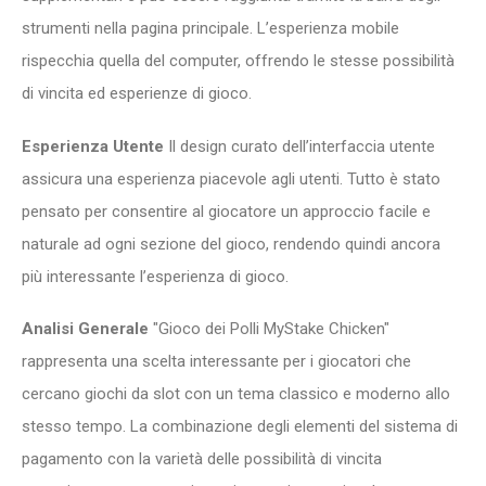
strumenti nella pagina principale. L’esperienza mobile
rispecchia quella del computer, offrendo le stesse possibilità
di vincita ed esperienze di gioco.
Esperienza Utente
Il design curato dell’interfaccia utente
assicura una esperienza piacevole agli utenti. Tutto è stato
pensato per consentire al giocatore un approccio facile e
naturale ad ogni sezione del gioco, rendendo quindi ancora
più interessante l’esperienza di gioco.
Analisi Generale
"Gioco dei Polli MyStake Chicken"
rappresenta una scelta interessante per i giocatori che
cercano giochi da slot con un tema classico e moderno allo
stesso tempo. La combinazione degli elementi del sistema di
pagamento con la varietà delle possibilità di vincita