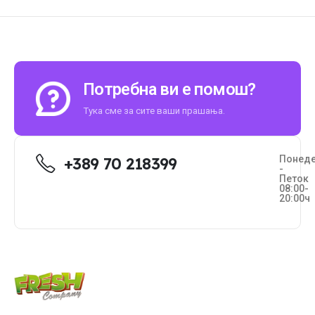
Потребна ви е помош?
Тука сме за сите ваши прашања.
Понед
+389 70 218399
-
Петок
08:00-
20:00ч