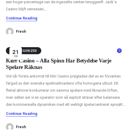
een hoger percentage van de ingezette centen teruggeeft. Jack`s
Casino blijft verrassen,...
Continue Reading
Fresh
0
UNCATEGORIZED
21
Јул
Klirr Casino – Alla Spinn Har Betydelse Varje
Spelare Räknas
Vid vår första ankomst till Klirr Casino präglades det av en förväntan
färgad av den svenska spelmarknadens ofta homogena utbud. Ett
flertal aktörer konkurrerar om samma spelare med liknande löften,
men sällan ser vi en operatör som så explicit strävar efter balansera
den kommersiella dynamiken med ett verkligt spelarcentrerat synsätt....
Continue Reading
Fresh