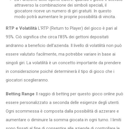
attraverso la combinazione dei simboli speciali, il
giocatore riceve un numero di giri gratuiti. In questo
modo potrà aumentare le proprie possibilità di vincita.
RTP e Volatilità
L’RTP (Return to Player) del gioco è pari al
95%. Ciò significa che circa l’85% dei gettoni depositati
andranno a beneficio dell’azienda. Il livello di volatilità non può
essere valutato facilmente, ma potrebbe variare in base ai
singoli giri. La volatilità è un concetto importante da prendere
in considerazione poiché determinerà il tipo di gioco che i
giocatori sceglieranno.
Betting Range
Il raggio di betting per questo gioco online può
essere personalizzato a seconda delle esigenze degli utenti.
Ogni scommessa è composta dalla possibilità di azzerare e
aumentare o diminuire la somma giocata in ogni turno. I limiti
sono fissati al fine di consentire alle aziende di controllare le