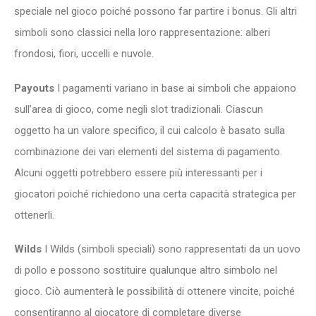
speciale nel gioco poiché possono far partire i bonus. Gli altri
simboli sono classici nella loro rappresentazione: alberi
frondosi, fiori, uccelli e nuvole.
Payouts
I pagamenti variano in base ai simboli che appaiono
sull’area di gioco, come negli slot tradizionali. Ciascun
oggetto ha un valore specifico, il cui calcolo è basato sulla
combinazione dei vari elementi del sistema di pagamento.
Alcuni oggetti potrebbero essere più interessanti per i
giocatori poiché richiedono una certa capacità strategica per
ottenerli.
Wilds
I Wilds (simboli speciali) sono rappresentati da un uovo
di pollo e possono sostituire qualunque altro simbolo nel
gioco. Ciò aumenterà le possibilità di ottenere vincite, poiché
consentiranno al giocatore di completare diverse