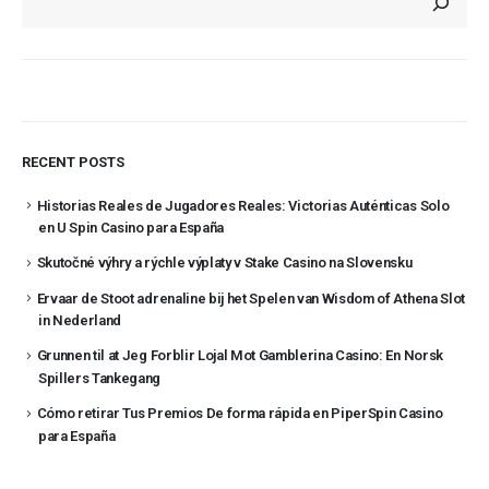
RECENT POSTS
Historias Reales de Jugadores Reales: Victorias Auténticas Solo
en U Spin Casino para España
Skutočné výhry a rýchle výplaty v Stake Casino na Slovensku
Ervaar de Stoot adrenaline bij het Spelen van Wisdom of Athena Slot
in Nederland
Grunnen til at Jeg Forblir Lojal Mot Gamblerina Casino: En Norsk
Spillers Tankegang
Cómo retirar Tus Premios De forma rápida en PiperSpin Casino
para España