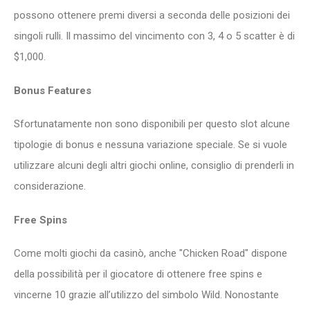
possono ottenere premi diversi a seconda delle posizioni dei
singoli rulli. Il massimo del vincimento con 3, 4 o 5 scatter è di
$1,000.
Bonus Features
Sfortunatamente non sono disponibili per questo slot alcune
tipologie di bonus e nessuna variazione speciale. Se si vuole
utilizzare alcuni degli altri giochi online, consiglio di prenderli in
considerazione.
Free Spins
Come molti giochi da casinò, anche "Chicken Road" dispone
della possibilità per il giocatore di ottenere free spins e
vincerne 10 grazie all’utilizzo del simbolo Wild. Nonostante