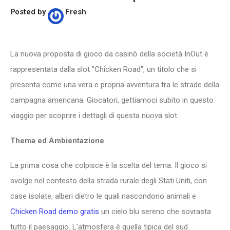
Posted by
Fresh
La nuova proposta di gioco da casinò della società InOut è
rappresentata dalla slot "Chicken Road", un titolo che si
presenta come una vera e propria avventura tra le strade della
campagna americana. Giocatori, gettiamoci subito in questo
viaggio per scoprire i dettagli di questa nuova slot.
Thema ed Ambientazione
La prima cosa che colpisce è la scelta del tema. Il gioco si
svolge nel contesto della strada rurale degli Stati Uniti, con
case isolate, alberi dietro le quali nascondono animali e
Chicken Road demo gratis
un cielo blu sereno che sovrasta
tutto il paesaggio. L’atmosfera è quella tipica del sud