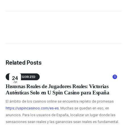
Related Posts
0
UNCATEGORIZED
24
Јул
Historias Reales de Jugadores Reales: Victorias
Auténticas Solo en U Spin Casino para España
El ámbito de los casinos online se encuentra repleto de promesas
https://uspincasinoo.com/es-es
. Muchas se quedan en eso, en
anuncios. Para los usuarios de España, localizar un lugar donde las
sensaciones sean reales y las ganancias sean reales es fundamental.