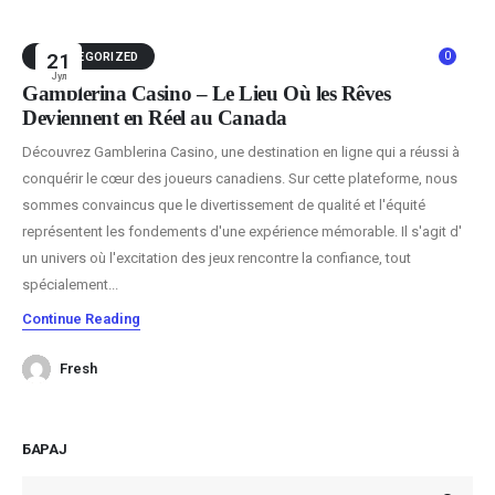
0
UNCATEGORIZED
21
Јул
Gamblerina Casino – Le Lieu Où les Rêves
Deviennent en Réel au Canada
Découvrez Gamblerina Casino, une destination en ligne qui a réussi à
conquérir le cœur des joueurs canadiens. Sur cette plateforme, nous
sommes convaincus que le divertissement de qualité et l'équité
représentent les fondements d'une expérience mémorable. Il s'agit d'
un univers où l'excitation des jeux rencontre la confiance, tout
spécialement...
Continue Reading
Fresh
БАРАЈ