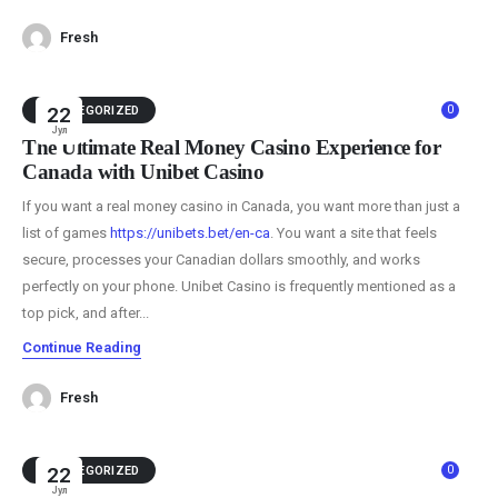
Fresh
0
UNCATEGORIZED
22
Јул
The Ultimate Real Money Casino Experience for
Canada with Unibet Casino
If you want a real money casino in Canada, you want more than just a
list of games
https://unibets.bet/en-ca
. You want a site that feels
secure, processes your Canadian dollars smoothly, and works
perfectly on your phone. Unibet Casino is frequently mentioned as a
top pick, and after...
Continue Reading
Fresh
0
UNCATEGORIZED
22
Јул