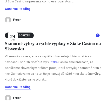
U Spin Casino se presenta como ese lugar. Acá,...
Continue Reading
Fresh
0
UNCATEGORIZED
24
Јул
Skutočné výhry a rýchle výplaty v Stake Casino na
Slovensku
Vítame vás v svete, kde sa napätie z hazardných hier stretáva s
nevídanou spoľahlivosťou! My v
Stake
Casino sme hrdí na to, že
ponúkame slovenským hráčom pocit, ktorá prevyšuje samotné hranie
hier. Zameriavame sa na to, čo je naozaj dôležité – na skutočné výhry,
ktoré dokážete reálne vybrať,...
Continue Reading
Fresh