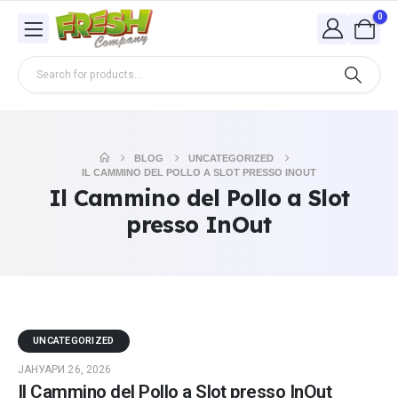
0
BLOG
UNCATEGORIZED
IL CAMMINO DEL POLLO A SLOT PRESSO INOUT
Il Cammino del Pollo a Slot
presso InOut
UNCATEGORIZED
ЈАНУАРИ 26, 2026
Il Cammino del Pollo a Slot presso InOut