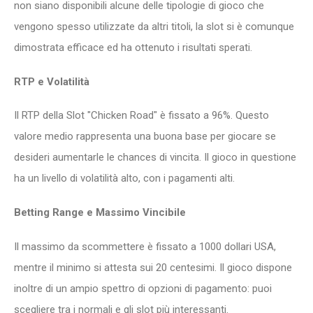
non siano disponibili alcune delle tipologie di gioco che
vengono spesso utilizzate da altri titoli, la slot si è comunque
dimostrata efficace ed ha ottenuto i risultati sperati.
RTP e Volatilità
Il RTP della Slot "Chicken Road" è fissato a 96%. Questo
valore medio rappresenta una buona base per giocare se
desideri aumentarle le chances di vincita. Il gioco in questione
ha un livello di volatilità alto, con i pagamenti alti.
Betting Range e Massimo Vincibile
Il massimo da scommettere è fissato a 1000 dollari USA,
mentre il minimo si attesta sui 20 centesimi. Il gioco dispone
inoltre di un ampio spettro di opzioni di pagamento: puoi
scegliere tra i normali e gli slot più interessanti.