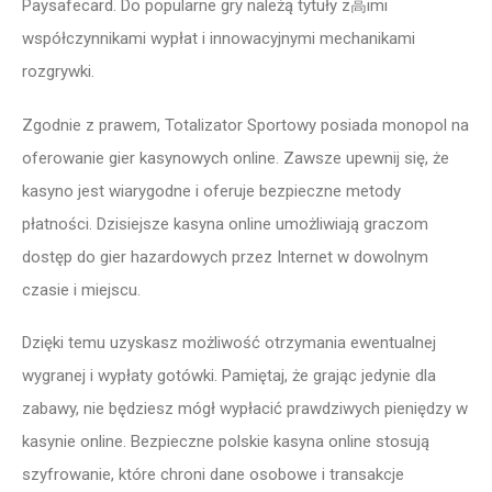
Paysafecard. Do popularne gry należą tytuły z高imi
współczynnikami wypłat i innowacyjnymi mechanikami
rozgrywki.
Zgodnie z prawem, Totalizator Sportowy posiada monopol na
oferowanie gier kasynowych online. Zawsze upewnij się, że
kasyno jest wiarygodne i oferuje bezpieczne metody
płatności. Dzisiejsze kasyna online umożliwiają graczom
dostęp do gier hazardowych przez Internet w dowolnym
czasie i miejscu.
Dzięki temu uzyskasz możliwość otrzymania ewentualnej
wygranej i wypłaty gotówki. Pamiętaj, że grając jedynie dla
zabawy, nie będziesz mógł wypłacić prawdziwych pieniędzy w
kasynie online. Bezpieczne polskie kasyna online stosują
szyfrowanie, które chroni dane osobowe i transakcje