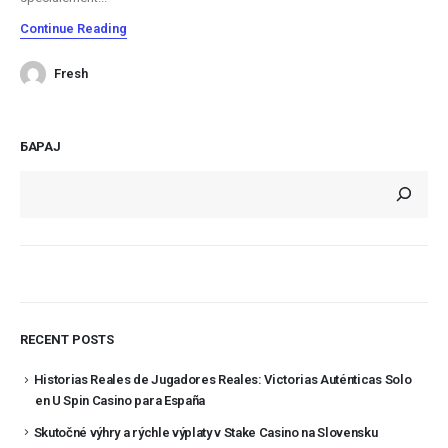
Continue Reading
Fresh
БАРАЈ
RECENT POSTS
Historias Reales de Jugadores Reales: Victorias Auténticas Solo
en U Spin Casino para España
Skutočné výhry a rýchle výplaty v Stake Casino na Slovensku