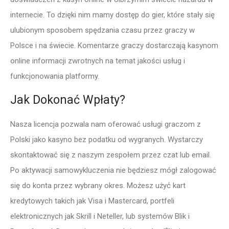
internecie. To dzięki nim mamy dostęp do gier, które stały się
ulubionym sposobem spędzania czasu przez graczy w
Polsce i na świecie. Komentarze graczy dostarczają kasynom
online informacji zwrotnych na temat jakości usług i
funkcjonowania platformy.
Jak Dokonać Wpłaty?
Nasza licencja pozwala nam oferować usługi graczom z
Polski jako kasyno bez podatku od wygranych. Wystarczy
skontaktować się z naszym zespołem przez czat lub email.
Po aktywacji samowykluczenia nie będziesz mógł zalogować
się do konta przez wybrany okres. Możesz użyć kart
kredytowych takich jak Visa i Mastercard, portfeli
elektronicznych jak Skrill i Neteller, lub systemów Blik i