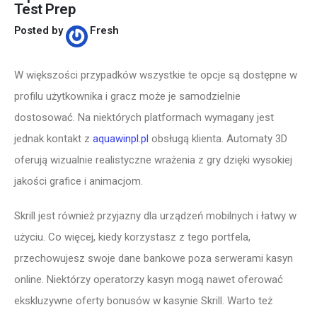
Test Prep
Posted by
Fresh
W większości przypadków wszystkie te opcje są dostępne w
profilu użytkownika i gracz może je samodzielnie
dostosować. Na niektórych platformach wymagany jest
jednak kontakt z
aquawinpl.pl
obsługą klienta. Automaty 3D
oferują wizualnie realistyczne wrażenia z gry dzięki wysokiej
jakości grafice i animacjom.
Skrill jest również przyjazny dla urządzeń mobilnych i łatwy w
użyciu. Co więcej, kiedy korzystasz z tego portfela,
przechowujesz swoje dane bankowe poza serwerami kasyn
online. Niektórzy operatorzy kasyn mogą nawet oferować
ekskluzywne oferty bonusów w kasynie Skrill. Warto też