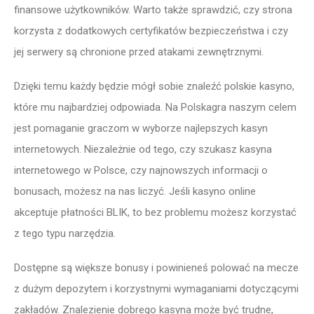
finansowe użytkowników. Warto także sprawdzić, czy strona
korzysta z dodatkowych certyfikatów bezpieczeństwa i czy
jej serwery są chronione przed atakami zewnętrznymi.
Dzięki temu każdy będzie mógł sobie znaleźć polskie kasyno,
które mu najbardziej odpowiada. Na Polskagra naszym celem
jest pomaganie graczom w wyborze najlepszych kasyn
internetowych. Niezależnie od tego, czy szukasz kasyna
internetowego w Polsce, czy najnowszych informacji o
bonusach, możesz na nas liczyć. Jeśli kasyno online
akceptuje płatności BLIK, to bez problemu możesz korzystać
z tego typu narzędzia.
Dostępne są większe bonusy i powinieneś polować na mecze
z dużym depozytem i korzystnymi wymaganiami dotyczącymi
zakładów. Znalezienie dobrego kasyna może być trudne,