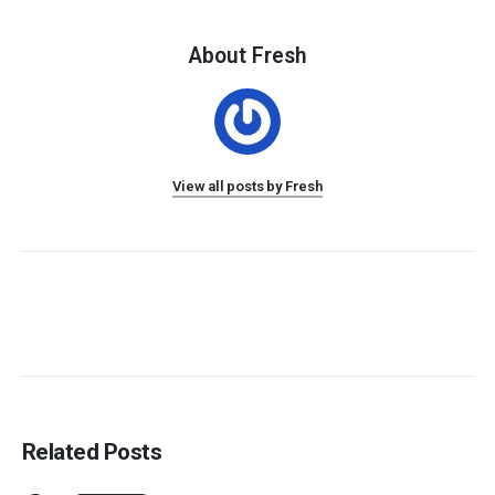
About Fresh
View all posts by Fresh
Related Posts