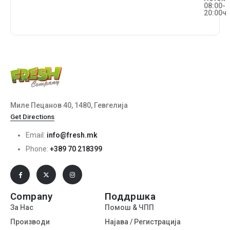
08:00-
20:00ч
Миле Пецанов 40, 1480, Гевгелија
Get Directions
Email:
info@fresh.mk
Phone:
+389 70 218399
Company
Поддршка
За Нас
Помош & ЧПП
Производи
Најава / Регистрација