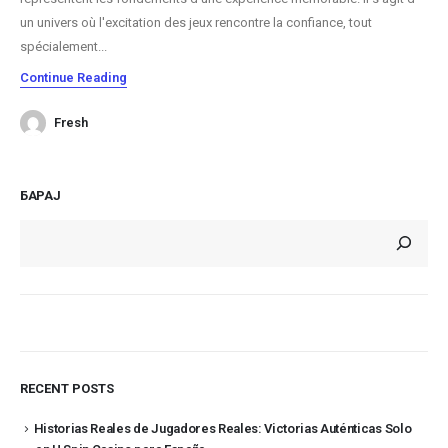
un univers où l'excitation des jeux rencontre la confiance, tout
spécialement...
Continue Reading
Fresh
БАРАЈ
RECENT POSTS
Historias Reales de Jugadores Reales: Victorias Auténticas Solo