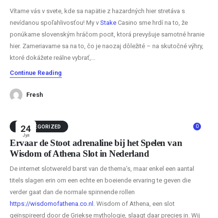
Vítame vás v svete, kde sa napätie z hazardných hier stretáva s
nevídanou spoľahlivosťou! My v
Stake
Casino sme hrdí na to, že
ponúkame slovenským hráčom pocit, ktorá prevyšuje samotné hranie
hier. Zameriavame sa na to, čo je naozaj dôležité – na skutočné výhry,
ktoré dokážete reálne vybrať,...
Continue Reading
Fresh
0
UNCATEGORIZED
24
Јул
Ervaar de Stoot adrenaline bij het Spelen van
Wisdom of Athena Slot in Nederland
De internet slotwereld barst van de thema’s, maar enkel een aantal
titels slagen erin om een echte en boeiende ervaring te geven die
verder gaat dan de normale spinnende rollen
https://wisdomofathena.co.nl
. Wisdom of Athena, een slot
geïnspireerd door de Griekse mythologie, slaagt daar precies in. Wij