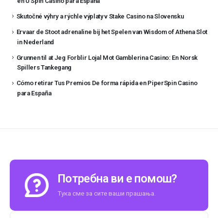
en U Spin Casino para España
Skutočné výhry a rýchle výplaty v Stake Casino na Slovensku
Ervaar de Stoot adrenaline bij het Spelen van Wisdom of Athena Slot
in Nederland
Grunnen til at Jeg Forblir Lojal Mot Gamblerina Casino: En Norsk
Spillers Tankegang
Cómo retirar Tus Premios De forma rápida en PiperSpin Casino
para España
Потребна ви е помош?
Тука сме за сите ваши прашања.