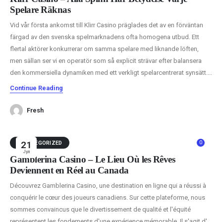
Spelare Räknas
Vid vår första ankomst till Klirr Casino präglades det av en förväntan
färgad av den svenska spelmarknadens ofta homogena utbud. Ett
flertal aktörer konkurrerar om samma spelare med liknande löften,
men sällan ser vi en operatör som så explicit strävar efter balansera
den kommersiella dynamiken med ett verkligt spelarcentrerat synsätt....
Continue Reading
Fresh
0
UNCATEGORIZED
21
Јул
Gamblerina Casino – Le Lieu Où les Rêves
Deviennent en Réel au Canada
Découvrez Gamblerina Casino, une destination en ligne qui a réussi à
conquérir le cœur des joueurs canadiens. Sur cette plateforme, nous
sommes convaincus que le divertissement de qualité et l'équité
représentent les fondements d'une expérience mémorable. Il s'agit d'