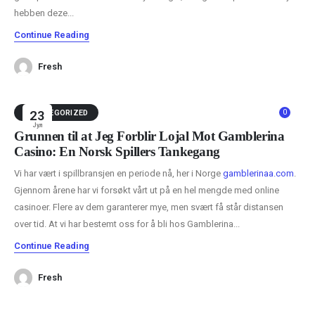
hebben deze...
Continue Reading
Fresh
0
UNCATEGORIZED
23
Јул
Grunnen til at Jeg Forblir Lojal Mot Gamblerina
Casino: En Norsk Spillers Tankegang
Vi har vært i spillbransjen en periode nå, her i Norge
gamblerinaa.com
.
Gjennom årene har vi forsøkt vårt ut på en hel mengde med online
casinoer. Flere av dem garanterer mye, men svært få står distansen
over tid. At vi har bestemt oss for å bli hos Gamblerina...
Continue Reading
Fresh