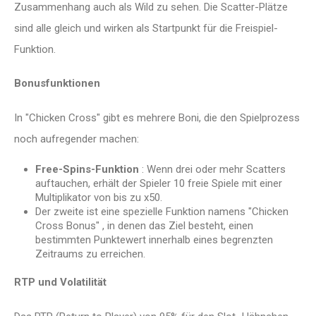
Zusammenhang auch als Wild zu sehen. Die Scatter-Plätze
sind alle gleich und wirken als Startpunkt für die Freispiel-
Funktion.
Bonusfunktionen
In "Chicken Cross" gibt es mehrere Boni, die den Spielprozess
noch aufregender machen:
Free-Spins-Funktion
: Wenn drei oder mehr Scatters
auftauchen, erhält der Spieler 10 freie Spiele mit einer
Multiplikator von bis zu x50.
Der zweite ist eine spezielle Funktion namens "Chicken
Cross Bonus" , in denen das Ziel besteht, einen
bestimmten Punktewert innerhalb eines begrenzten
Zeitraums zu erreichen.
RTP und Volatilität