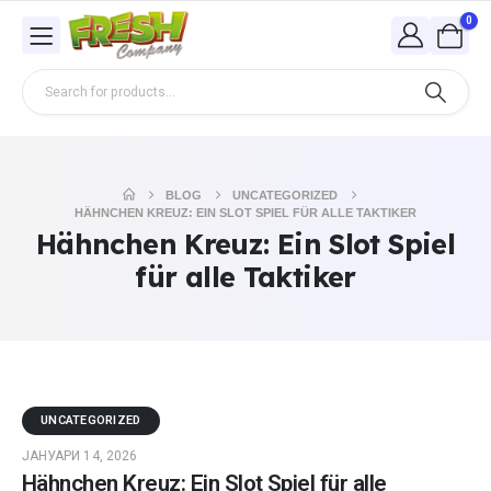
0
BLOG
UNCATEGORIZED
HÄHNCHEN KREUZ: EIN SLOT SPIEL FÜR ALLE TAKTIKER
Hähnchen Kreuz: Ein Slot Spiel
für alle Taktiker
UNCATEGORIZED
ЈАНУАРИ 14, 2026
Hähnchen Kreuz: Ein Slot Spiel für alle