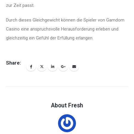
zur Zeit passt.
Durch dieses Gleichgewicht können die Spieler von Gamdom
Casino eine anspruchsvolle Herausforderung erleben und
gleichzeitig ein Gefühl der Erfüllung erlangen.
Share:
About Fresh