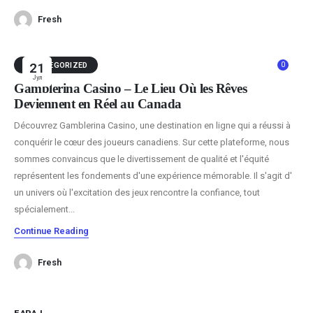
Fresh
0
UNCATEGORIZED
21
Јул
Gamblerina Casino – Le Lieu Où les Rêves
Deviennent en Réel au Canada
Découvrez Gamblerina Casino, une destination en ligne qui a réussi à
conquérir le cœur des joueurs canadiens. Sur cette plateforme, nous
sommes convaincus que le divertissement de qualité et l'équité
représentent les fondements d'une expérience mémorable. Il s'agit d'
un univers où l'excitation des jeux rencontre la confiance, tout
spécialement...
Continue Reading
Fresh