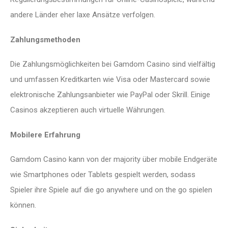
andere Länder eher laxe Ansätze verfolgen.
Zahlungsmethoden
Die Zahlungsmöglichkeiten bei Gamdom Casino sind vielfältig
und umfassen Kreditkarten wie Visa oder Mastercard sowie
elektronische Zahlungsanbieter wie PayPal oder Skrill. Einige
Casinos akzeptieren auch virtuelle Währungen.
Mobilere Erfahrung
Gamdom Casino kann von der majority über mobile Endgeräte
wie Smartphones oder Tablets gespielt werden, sodass
Spieler ihre Spiele auf die go anywhere und on the go spielen
können.