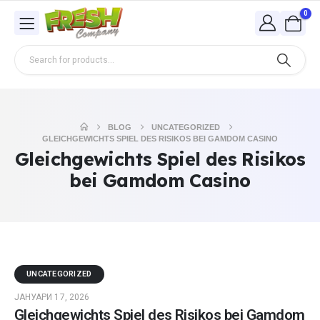
0
BLOG
UNCATEGORIZED
GLEICHGEWICHTS SPIEL DES RISIKOS BEI GAMDOM CASINO
Gleichgewichts Spiel des Risikos
bei Gamdom Casino
UNCATEGORIZED
ЈАНУАРИ 17, 2026
Gleichgewichts Spiel des Risikos bei Gamdom