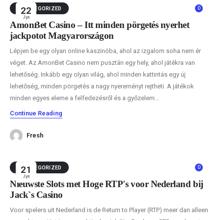
0
UNCATEGORIZED
22
Јул
AmonBet Casino – Itt minden pörgetés nyerhet
jackpotot Magyarországon
Lépjen be egy olyan online kaszinóba, ahol az izgalom soha nem ér
véget. Az AmonBet Casino nem pusztán egy hely, ahol játékra van
lehetőség. Inkább egy olyan világ, ahol minden kattintás egy új
lehetőség, minden pörgetés a nagy nyereményt rejtheti. A játékok
minden egyes eleme a felfedezésről és a győzelem...
Continue Reading
Fresh
0
UNCATEGORIZED
21
Јул
Nieuwste Slots met Hoge RTP's voor Nederland bij
Jack`s Casino
Voor spelers uit Nederland is de Return to Player (RTP) meer dan alleen