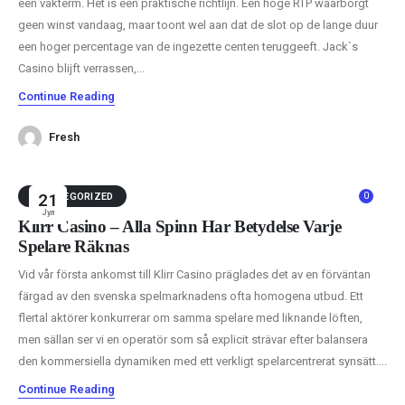
een vakterm. Het is een praktische richtlijn. Een hoge RTP waarborgt
geen winst vandaag, maar toont wel aan dat de slot op de lange duur
een hoger percentage van de ingezette centen teruggeeft. Jack`s
Casino blijft verrassen,...
Continue Reading
Fresh
0
UNCATEGORIZED
21
Јул
Klirr Casino – Alla Spinn Har Betydelse Varje
Spelare Räknas
Vid vår första ankomst till Klirr Casino präglades det av en förväntan
färgad av den svenska spelmarknadens ofta homogena utbud. Ett
flertal aktörer konkurrerar om samma spelare med liknande löften,
men sällan ser vi en operatör som så explicit strävar efter balansera
den kommersiella dynamiken med ett verkligt spelarcentrerat synsätt....
Continue Reading