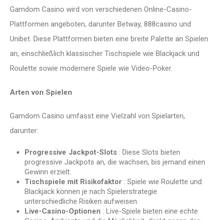
Gamdom Casino wird von verschiedenen Online-Casino-
Plattformen angeboten, darunter Betway, 888casino und
Unibet. Diese Plattformen bieten eine breite Palette an Spielen
an, einschließlich klassischer Tischspiele wie Blackjack und
Roulette sowie modernere Spiele wie Video-Poker.
Arten von Spielen
Gamdom Casino umfasst eine Vielzahl von Spielarten,
darunter:
Progressive Jackpot-Slots
: Diese Slots bieten
progressive Jackpots an, die wachsen, bis jemand einen
Gewinn erzielt.
Tischspiele mit Risikofaktor
: Spiele wie Roulette und
Blackjack können je nach Spielerstrategie
unterschiedliche Risiken aufweisen.
Live-Casino-Optionen
: Live-Spiele bieten eine echte