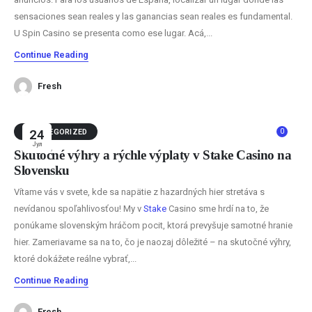
sensaciones sean reales y las ganancias sean reales es fundamental.
U Spin Casino se presenta como ese lugar. Acá,...
Continue Reading
Fresh
0
UNCATEGORIZED
24
Јул
Skutočné výhry a rýchle výplaty v Stake Casino na
Slovensku
Vítame vás v svete, kde sa napätie z hazardných hier stretáva s
nevídanou spoľahlivosťou! My v
Stake
Casino sme hrdí na to, že
ponúkame slovenským hráčom pocit, ktorá prevyšuje samotné hranie
hier. Zameriavame sa na to, čo je naozaj dôležité – na skutočné výhry,
ktoré dokážete reálne vybrať,...
Continue Reading
Fresh