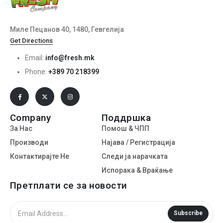
Миле Пецанов 40, 1480, Гевгелија
Get Directions
Email:
info@fresh.mk
Phone:
+389 70 218399
Company
Поддршка
За Нас
Помош & ЧПП
Производи
Најава / Регистрација
Контактирајте Не
Следи ја нарачката
Испорака & Враќање
Претплати се за новости
Subscribe