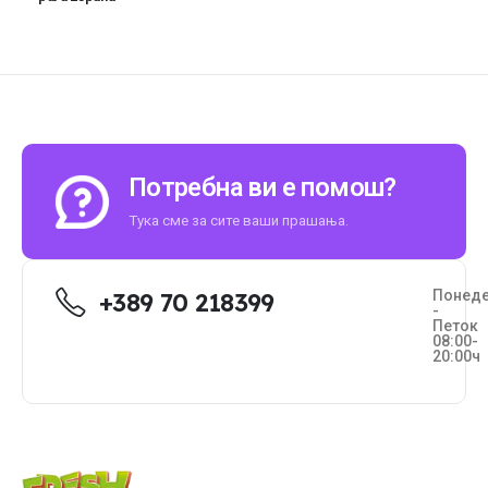
Потребна ви е помош?
Тука сме за сите ваши прашања.
Понед
+389 70 218399
-
Петок
08:00-
20:00ч