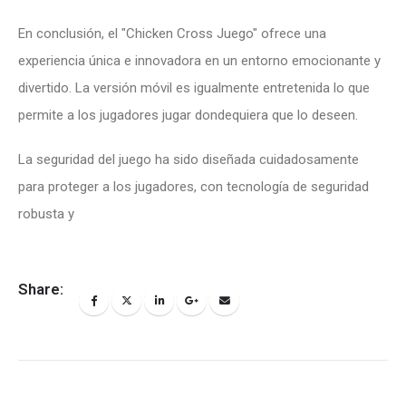
En conclusión, el "Chicken Cross Juego" ofrece una
experiencia única e innovadora en un entorno emocionante y
divertido. La versión móvil es igualmente entretenida lo que
permite a los jugadores jugar dondequiera que lo deseen.
La seguridad del juego ha sido diseñada cuidadosamente
para proteger a los jugadores, con tecnología de seguridad
robusta y
Share: