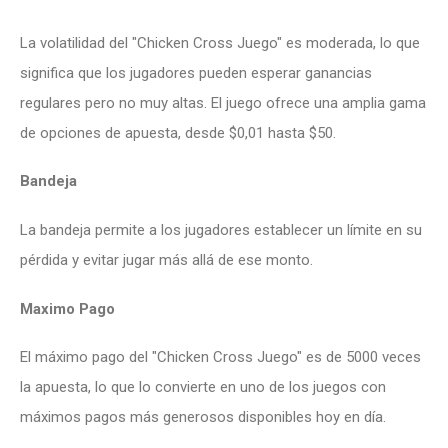
La volatilidad del "Chicken Cross Juego" es moderada, lo que
significa que los jugadores pueden esperar ganancias
regulares pero no muy altas. El juego ofrece una amplia gama
de opciones de apuesta, desde $0,01 hasta $50.
Bandeja
La bandeja permite a los jugadores establecer un límite en su
pérdida y evitar jugar más allá de ese monto.
Maximo Pago
El máximo pago del "Chicken Cross Juego" es de 5000 veces
la apuesta, lo que lo convierte en uno de los juegos con
máximos pagos más generosos disponibles hoy en día.