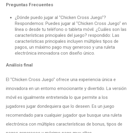
Preguntas Frecuentes
¿Dónde puedo jugar al "Chicken Cross Juego"?
Respondemos: Puedes jugar al "Chicken Cross Juego" en
línea o desde tu teléfono o tableta móvil. ¿Cuáles son las
características principales del juego? respondido: Las
características principales incluyen múltiples tipos de
pagos, un máximo pago muy generoso y una ruleta
electrónica innovadora con diseño único.
Análisis final
El "Chicken Cross Juego" ofrece una experiencia única e
innovadora en un entorno emocionante y divertido. La versión
móvil es igualmente entretenida lo que permite a los
jugadores jugar dondequiera que lo deseen. Es un juego
recomendado para cualquier jugador que busque una ruleta
electrónica con múltiples características de bonus, tipos de
pagos generosos y máximo pago muy altas.