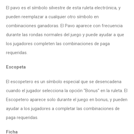
El pavo es el símbolo silvestre de esta ruleta electrónica, y
pueden reemplazar a cualquier otro símbolo en
combinaciones ganadoras. El Pavo aparece con frecuencia
durante las rondas normales del juego y puede ayudar a que
los jugadores completen las combinaciones de paga
requeridas.
Escopeta
El escopetero es un símbolo especial que se desencadena
cuando el jugador selecciona la opción "Bonus" en la ruleta. El
Escopetero aparece solo durante el juego en bonus, y pueden
ayudar a los jugadores a completar las combinaciones de
paga requeridas.
Ficha