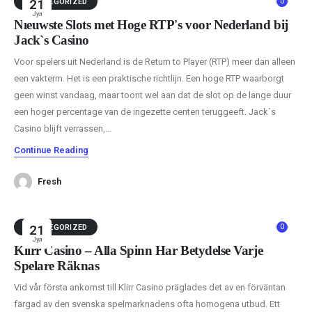
0
UNCATEGORIZED
21
Јул
Nieuwste Slots met Hoge RTP's voor Nederland bij
Jack`s Casino
Voor spelers uit Nederland is de Return to Player (RTP) meer dan alleen
een vakterm. Het is een praktische richtlijn. Een hoge RTP waarborgt
geen winst vandaag, maar toont wel aan dat de slot op de lange duur
een hoger percentage van de ingezette centen teruggeeft. Jack`s
Casino blijft verrassen,...
Continue Reading
Fresh
0
UNCATEGORIZED
21
Јул
Klirr Casino – Alla Spinn Har Betydelse Varje
Spelare Räknas
Vid vår första ankomst till Klirr Casino präglades det av en förväntan
färgad av den svenska spelmarknadens ofta homogena utbud. Ett