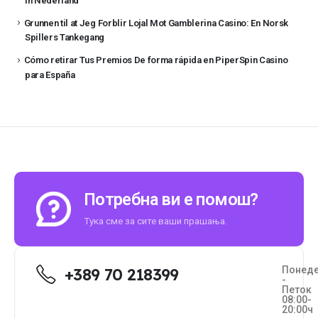
in Nederland
Grunnen til at Jeg Forblir Lojal Mot Gamblerina Casino: En Norsk
Spillers Tankegang
Cómo retirar Tus Premios De forma rápida en PiperSpin Casino
para España
Потребна ви е помош?
Тука сме за сите ваши прашања.
Понед
+389 70 218399
-
Петок
08:00-
20:00ч