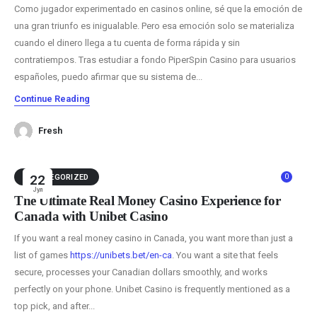
Como jugador experimentado en casinos online, sé que la emoción de
una gran triunfo es inigualable. Pero esa emoción solo se materializa
cuando el dinero llega a tu cuenta de forma rápida y sin
contratiempos. Tras estudiar a fondo PiperSpin Casino para usuarios
españoles, puedo afirmar que su sistema de...
Continue Reading
Fresh
0
UNCATEGORIZED
22
Јул
The Ultimate Real Money Casino Experience for
Canada with Unibet Casino
If you want a real money casino in Canada, you want more than just a
list of games
https://unibets.bet/en-ca
. You want a site that feels
secure, processes your Canadian dollars smoothly, and works
perfectly on your phone. Unibet Casino is frequently mentioned as a
top pick, and after...