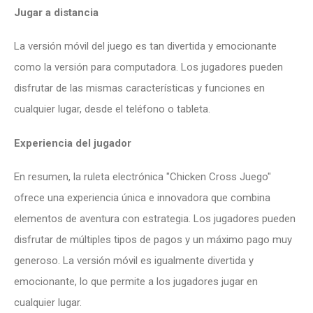
Jugar a distancia
La versión móvil del juego es tan divertida y emocionante
como la versión para computadora. Los jugadores pueden
disfrutar de las mismas características y funciones en
cualquier lugar, desde el teléfono o tableta.
Experiencia del jugador
En resumen, la ruleta electrónica "Chicken Cross Juego"
ofrece una experiencia única e innovadora que combina
elementos de aventura con estrategia. Los jugadores pueden
disfrutar de múltiples tipos de pagos y un máximo pago muy
generoso. La versión móvil es igualmente divertida y
emocionante, lo que permite a los jugadores jugar en
cualquier lugar.