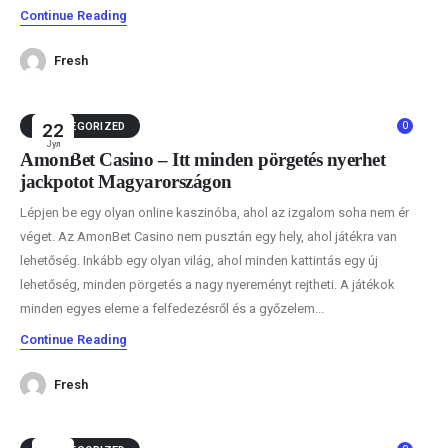
Continue Reading
Fresh
0
UNCATEGORIZED
22
Јул
AmonBet Casino – Itt minden pörgetés nyerhet
jackpotot Magyarországon
Lépjen be egy olyan online kaszinóba, ahol az izgalom soha nem ér
véget. Az AmonBet Casino nem pusztán egy hely, ahol játékra van
lehetőség. Inkább egy olyan világ, ahol minden kattintás egy új
lehetőség, minden pörgetés a nagy nyereményt rejtheti. A játékok
minden egyes eleme a felfedezésről és a győzelem...
Continue Reading
Fresh