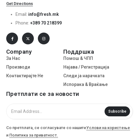
Get Directions
Email:
info@fresh.mk
Phone:
+389 70 218399
Company
Поддршка
За Нас
Помош & ЧПП
Производи
Најава / Регистрација
Контактирајте Не
Следи ја нарачката
Испорака & Враќање
Претплати се за новости
Subscribe
Со претплата, се согласувате со нашите
Услови на користење
и
Политика за приватност.