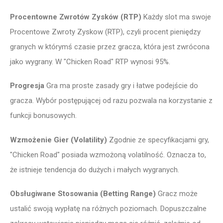
Procentowne Zwrotów Zysków (RTP)
Każdy slot ma swoje
Procentowe Zwroty Zyskow (RTP), czyli procent pieniędzy
granych w którymś czasie przez gracza, która jest zwrócona
jako wygrany. W "Chicken Road" RTP wynosi 95%.
Progresja
Gra ma proste zasady gry i łatwe podejście do
gracza. Wybór postępującej od razu pozwala na korzystanie z
funkcji bonusowych.
Wzmożenie Gier (Volatility)
Zgodnie ze specyfikacjami gry,
"Chicken Road" posiada wzmożoną volatilność. Oznacza to,
że istnieje tendencja do dużych i małych wygranych.
Obsługiwane Stosowania (Betting Range)
Gracz może
ustalić swoją wypłatę na różnych poziomach. Dopuszczalne