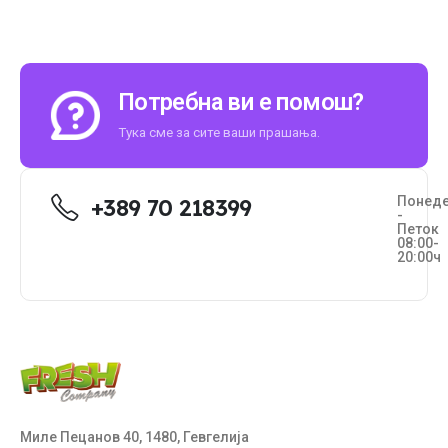
Потребна ви е помош?
Тука сме за сите ваши прашања.
Понед
+389 70 218399
-
Петок
08:00-
20:00ч
Миле Пецанов 40, 1480, Гевгелија