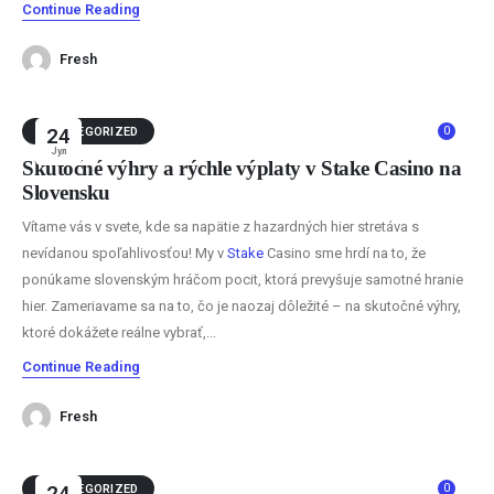
Continue Reading
Fresh
0
UNCATEGORIZED
24
Јул
Skutočné výhry a rýchle výplaty v Stake Casino na
Slovensku
Vítame vás v svete, kde sa napätie z hazardných hier stretáva s
nevídanou spoľahlivosťou! My v
Stake
Casino sme hrdí na to, že
ponúkame slovenským hráčom pocit, ktorá prevyšuje samotné hranie
hier. Zameriavame sa na to, čo je naozaj dôležité – na skutočné výhry,
ktoré dokážete reálne vybrať,...
Continue Reading
Fresh
0
UNCATEGORIZED