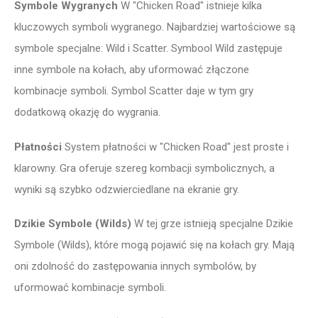
Symbole Wygranych
W "Chicken Road" istnieje kilka
kluczowych symboli wygranego. Najbardziej wartościowe są
symbole specjalne: Wild i Scatter. Symbool Wild zastępuje
inne symbole na kołach, aby uformować złączone
kombinacje symboli. Symbol Scatter daje w tym gry
dodatkową okazję do wygrania.
Płatności
System płatności w "Chicken Road" jest proste i
klarowny. Gra oferuje szereg kombacji symbolicznych, a
wyniki są szybko odzwierciedlane na ekranie gry.
Dzikie Symbole (Wilds)
W tej grze istnieją specjalne Dzikie
Symbole (Wilds), które mogą pojawić się na kołach gry. Mają
oni zdolność do zastępowania innych symbolów, by
uformować kombinacje symboli.