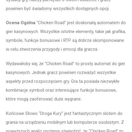
powinien być świadomy wszystkich dostępnych opcji.
Ocena Ogólna
"Chicken Road" jest doskonałą automatem do
gier kasynowych. Wszystkie istotne elementy, takie jak grafika,
symbole, funkcje bonusowe i RTP są dobrze skomponowane
w celu stworzenia przygody i emocji dla gracza.
Wydawałoby się, że "Chicken Road" to prosty automat do gier
kasynowych. Jednak gracz powinien rozważyć wszystkie
aspekty przed rozpoczęciem gry. Gra ta posiada niezwykłe
kombinacje symboli oraz interesujące funkcje bonusowe,
które mogą zaoferować duże wygrane.
Końcowe Słowo "Droga Kury" jest fantastycznym slotem do
grania na urządzeniu mobilnym lub komputerze osobistym. Z
powyższych analiz możemy stwierdzić, że "Chicken Road" to