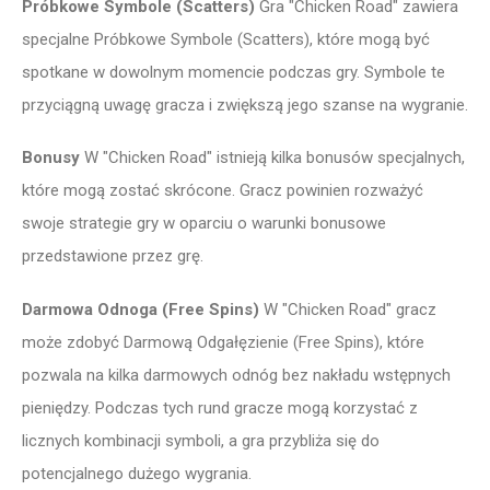
Próbkowe Symbole (Scatters)
Gra "Chicken Road" zawiera
specjalne Próbkowe Symbole (Scatters), które mogą być
spotkane w dowolnym momencie podczas gry. Symbole te
przyciągną uwagę gracza i zwiększą jego szanse na wygranie.
Bonusy
W "Chicken Road" istnieją kilka bonusów specjalnych,
które mogą zostać skrócone. Gracz powinien rozważyć
swoje strategie gry w oparciu o warunki bonusowe
przedstawione przez grę.
Darmowa Odnoga (Free Spins)
W "Chicken Road" gracz
może zdobyć Darmową Odgałęzienie (Free Spins), które
pozwala na kilka darmowych odnóg bez nakładu wstępnych
pieniędzy. Podczas tych rund gracze mogą korzystać z
licznych kombinacji symboli, a gra przybliża się do
potencjalnego dużego wygrania.