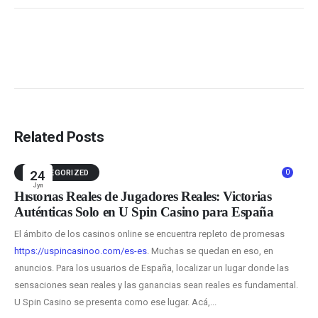
Related Posts
0
UNCATEGORIZED
24
Јул
Historias Reales de Jugadores Reales: Victorias
Auténticas Solo en U Spin Casino para España
El ámbito de los casinos online se encuentra repleto de promesas
https://uspincasinoo.com/es-es
. Muchas se quedan en eso, en
anuncios. Para los usuarios de España, localizar un lugar donde las
sensaciones sean reales y las ganancias sean reales es fundamental.
U Spin Casino se presenta como ese lugar. Acá,...