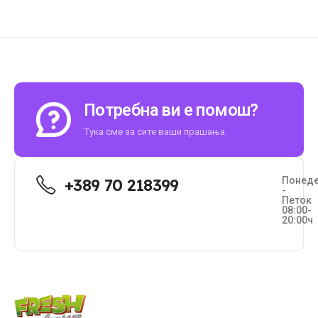
Потребна ви е помош?
Тука сме за сите ваши прашања.
Понед
+389 70 218399
-
Петок
08:00-
20:00ч