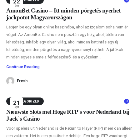
UNCATEGORIZED
22
Јул
AmonBet Casino – Itt minden pörgetés nyerhet
jackpotot Magyarországon
Lépjen be egy olyan online kaszinóba, ahol az izgalom soha nem ér
véget. Az AmonBet Casino nem pusztán egy hely, ahol játékra van
lehetőség. Inkább egy olyan világ, ahol minden kattintás egy új
lehetőség, minden pörgetés a nagy nyereményt rejtheti. A játékok
minden egyes eleme a felfedezésről és a győzelem...
Continue Reading
Fresh
0
UNCATEGORIZED
21
Јул
Nieuwste Slots met Hoge RTP's voor Nederland bij
Jack`s Casino
Voor spelers uit Nederland is de Return to Player (RTP) meer dan alleen
een vakterm. Het is een praktische richtlijn. Een hoge RTP waarborgt