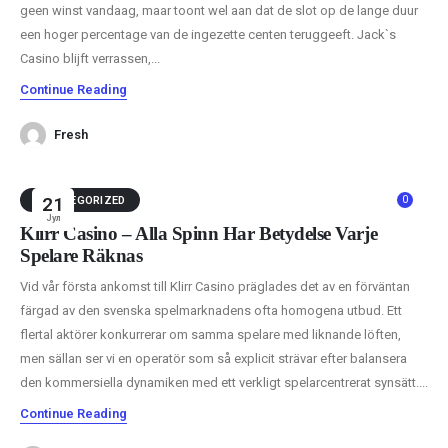
geen winst vandaag, maar toont wel aan dat de slot op de lange duur
een hoger percentage van de ingezette centen teruggeeft. Jack`s
Casino blijft verrassen,...
Continue Reading
Fresh
0
UNCATEGORIZED
21
Јул
Klirr Casino – Alla Spinn Har Betydelse Varje
Spelare Räknas
Vid vår första ankomst till Klirr Casino präglades det av en förväntan
färgad av den svenska spelmarknadens ofta homogena utbud. Ett
flertal aktörer konkurrerar om samma spelare med liknande löften,
men sällan ser vi en operatör som så explicit strävar efter balansera
den kommersiella dynamiken med ett verkligt spelarcentrerat synsätt....
Continue Reading