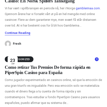
Casino: En Norsk Spillers Tankegang
Vi har vært i spillbransjen en periode nå, her i Norge
gamblerinaa.com
.
Gjennom årene har vi forsøkt vårt ut på en hel mengde med online
casinoer. Flere av dem garanterer mye, men svært få står distansen
over tid. At vi har bestemt oss for å bli hos Gamblerina...
Continue Reading
Fresh
0
UNCATEGORIZED
23
Јул
Cómo retirar Tus Premios De forma rápida en
PiperSpin Casino para España
Como jugador experimentado en casinos online, sé que la emoción de
una gran triunfo es inigualable. Pero esa emoción solo se materializa
cuando el dinero llega a tu cuenta de forma rápida y sin
contratiempos. Tras estudiar a fondo PiperSpin Casino para usuarios
españoles, puedo afirmar que su sistema de...