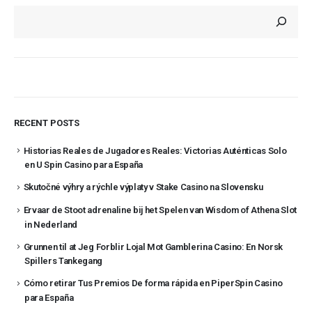
RECENT POSTS
Historias Reales de Jugadores Reales: Victorias Auténticas Solo
en U Spin Casino para España
Skutočné výhry a rýchle výplaty v Stake Casino na Slovensku
Ervaar de Stoot adrenaline bij het Spelen van Wisdom of Athena Slot
in Nederland
Grunnen til at Jeg Forblir Lojal Mot Gamblerina Casino: En Norsk
Spillers Tankegang
Cómo retirar Tus Premios De forma rápida en PiperSpin Casino
para España