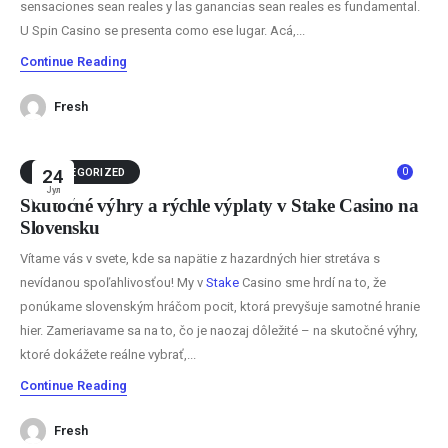
sensaciones sean reales y las ganancias sean reales es fundamental.
U Spin Casino se presenta como ese lugar. Acá,...
Continue Reading
Fresh
0
UNCATEGORIZED
24
Јул
Skutočné výhry a rýchle výplaty v Stake Casino na
Slovensku
Vítame vás v svete, kde sa napätie z hazardných hier stretáva s
nevídanou spoľahlivosťou! My v
Stake
Casino sme hrdí na to, že
ponúkame slovenským hráčom pocit, ktorá prevyšuje samotné hranie
hier. Zameriavame sa na to, čo je naozaj dôležité – na skutočné výhry,
ktoré dokážete reálne vybrať,...
Continue Reading
Fresh