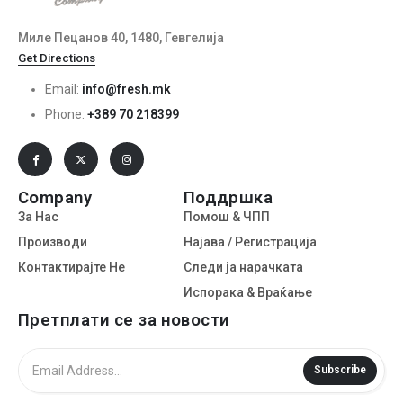
Миле Пецанов 40, 1480, Гевгелија
Get Directions
Email:
info@fresh.mk
Phone:
+389 70 218399
Company
Поддршка
За Нас
Помош & ЧПП
Производи
Најава / Регистрација
Контактирајте Не
Следи ја нарачката
Испорака & Враќање
Претплати се за новости
Subscribe