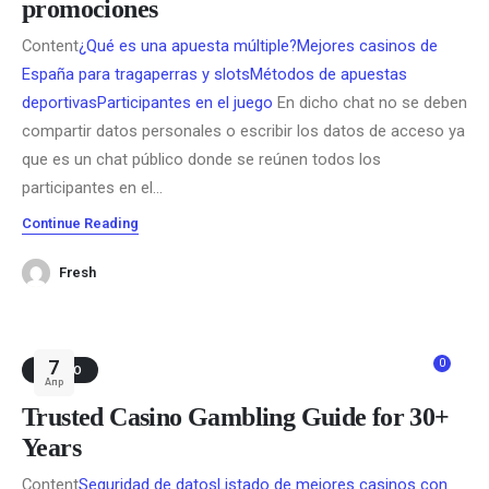
promociones
Content
¿Qué es una apuesta múltiple?
Mejores casinos de
España para tragaperras y slots
Métodos de apuestas
deportivas
Participantes en el juego
En dicho chat no se deben
compartir datos personales o escribir los datos de acceso ya
que es un chat público donde se reúnen todos los
participantes en el...
Continue Reading
Fresh
7
0
CASINO
Апр
Trusted Casino Gambling Guide for 30+
Years
Content
Seguridad de datos
Listado de mejores casinos con