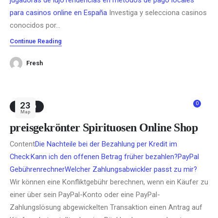
jugadoras de lujo
Tendencias en métodos de pago locales
para casinos online en España
Investiga y selecciona casinos
conocidos por...
Continue Reading
Fresh
23
0
CASINO
Мар
preisgekrönter Spirituosen Online Shop
Content
Die Nachteile bei der Bezahlung per Kredit im
Check:
Kann ich den offenen Betrag früher bezahlen?
PayPal
Gebührenrechner
Welcher Zahlungsabwickler passt zu mir?
Wir können eine Konfliktgebühr berechnen, wenn ein Käufer zu
einer über sein PayPal-Konto oder eine PayPal-
Zahlungslösung abgewickelten Transaktion einen Antrag auf