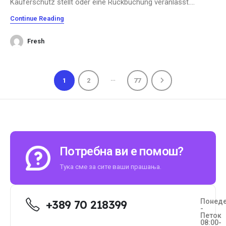
Käuferschutz stellt oder eine Rückbuchung veranlasst....
Continue Reading
Fresh
…
1
2
77
Потребна ви е помош?
Тука сме за сите ваши прашања.
Понед
+389 70 218399
-
Петок
08:00-