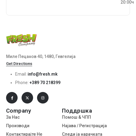
20:00ч
Миле Пецанов 40, 1480, Гевгелија
Get Directions
Email:
info@fresh.mk
Phone:
+389 70 218399
Company
Поддршка
За Нас
Помош & ЧПП
Производи
Најава / Регистрација
Контактирајте Не
Следи ја нарачката