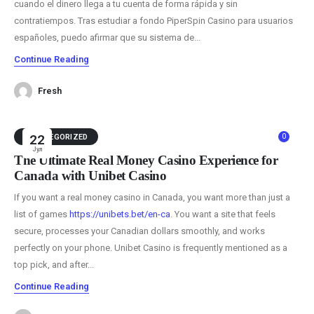
cuando el dinero llega a tu cuenta de forma rápida y sin
contratiempos. Tras estudiar a fondo PiperSpin Casino para usuarios
españoles, puedo afirmar que su sistema de...
Continue Reading
Fresh
0
UNCATEGORIZED
22
Јул
The Ultimate Real Money Casino Experience for
Canada with Unibet Casino
If you want a real money casino in Canada, you want more than just a
list of games
https://unibets.bet/en-ca
. You want a site that feels
secure, processes your Canadian dollars smoothly, and works
perfectly on your phone. Unibet Casino is frequently mentioned as a
top pick, and after...
Continue Reading