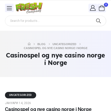
0
BLOG
UNCATEGORIZED
CASINOSPEL OG NYE CASINO NORGE I NORGE
Casinospel og nye casino norge
i Norge
UNCATEGORIZED
ЈАНУАРИ 14, 2026
Casinospel og nye casino norge i Norge