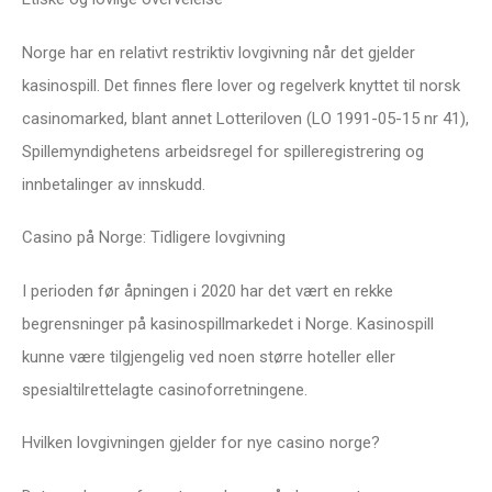
Norge har en relativt restriktiv lovgivning når det gjelder
kasinospill. Det finnes flere lover og regelverk knyttet til norsk
casinomarked, blant annet Lotteriloven (LO 1991-05-15 nr 41),
Spillemyndighetens arbeidsregel for spilleregistrering og
innbetalinger av innskudd.
Casino på Norge: Tidligere lovgivning
I perioden før åpningen i 2020 har det vært en rekke
begrensninger på kasinospillmarkedet i Norge. Kasinospill
kunne være tilgjengelig ved noen større hoteller eller
spesialtilrettelagte casinoforretningene.
Hvilken lovgivningen gjelder for nye casino norge?