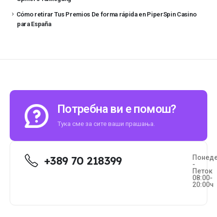
Cómo retirar Tus Premios De forma rápida en PiperSpin Casino
para España
Потребна ви е помош?
Тука сме за сите ваши прашања.
Понед
+389 70 218399
-
Петок
08:00-
20:00ч