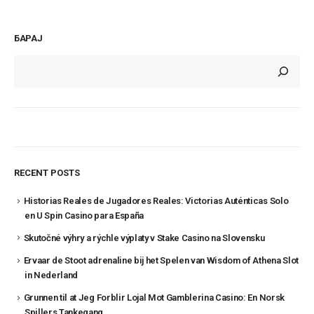
БАРАЈ
RECENT POSTS
Historias Reales de Jugadores Reales: Victorias Auténticas Solo
en U Spin Casino para España
Skutočné výhry a rýchle výplaty v Stake Casino na Slovensku
Ervaar de Stoot adrenaline bij het Spelen van Wisdom of Athena Slot
in Nederland
Grunnen til at Jeg Forblir Lojal Mot Gamblerina Casino: En Norsk
Spillers Tankegang