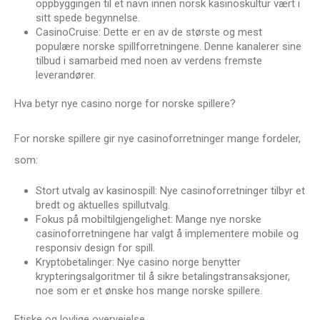
oppbyggingen til et navn innen norsk kasinoskultur vært i
sitt spede begynnelse.
CasinoCruise: Dette er en av de største og mest
populære norske spillforretningene. Denne kanalerer sine
tilbud i samarbeid med noen av verdens fremste
leverandører.
Hva betyr nye casino norge for norske spillere?
For norske spillere gir nye casinoforretninger mange fordeler,
som:
Stort utvalg av kasinospill: Nye casinoforretninger tilbyr et
bredt og aktuelles spillutvalg.
Fokus på mobiltilgjengelighet: Mange nye norske
casinoforretningene har valgt å implementere mobile og
responsiv design for spill.
Kryptobetalinger: Nye casino norge benytter
krypteringsalgoritmer til å sikre betalingstransaksjoner,
noe som er et ønske hos mange norske spillere.
Etiske og lovlige overveielse