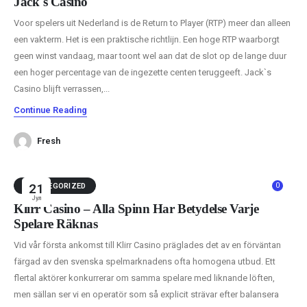
Jack`s Casino
Voor spelers uit Nederland is de Return to Player (RTP) meer dan alleen
een vakterm. Het is een praktische richtlijn. Een hoge RTP waarborgt
geen winst vandaag, maar toont wel aan dat de slot op de lange duur
een hoger percentage van de ingezette centen teruggeeft. Jack`s
Casino blijft verrassen,...
Continue Reading
Fresh
0
UNCATEGORIZED
21
Јул
Klirr Casino – Alla Spinn Har Betydelse Varje
Spelare Räknas
Vid vår första ankomst till Klirr Casino präglades det av en förväntan
färgad av den svenska spelmarknadens ofta homogena utbud. Ett
flertal aktörer konkurrerar om samma spelare med liknande löften,
men sällan ser vi en operatör som så explicit strävar efter balansera