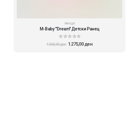
РАНЦИ
M-Baby "Dream" Детски Ранец
0
out of 5
1.275,00
ден
1.500,00
ден